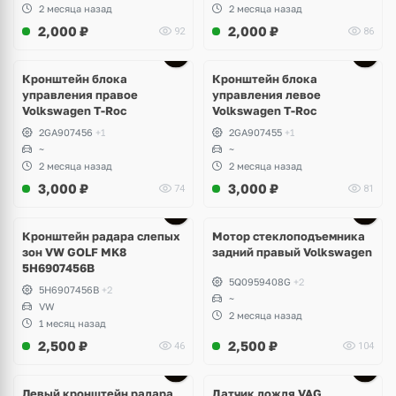
2 месяца назад
2 месяца назад
2,000
₽
2,000
₽
92
86
Кронштейн блока
Кронштейн блока
управления правое
управления левое
Volkswagen T-Roc
Volkswagen T-Roc
2GA907456
+1
2GA907455
+1
~
~
2 месяца назад
2 месяца назад
3,000
₽
3,000
₽
74
81
Ещё
3 фото
Кронштейн радара слепых
Мотор стеклоподъемника
зон VW GOLF MK8
задний правый Volkswagen
5H6907456B
5Q0959408G
+2
5H6907456B
+2
~
VW
2 месяца назад
1 месяц назад
2,500
₽
2,500
₽
46
104
Левый кронштейн радара
Датчик дождя VAG