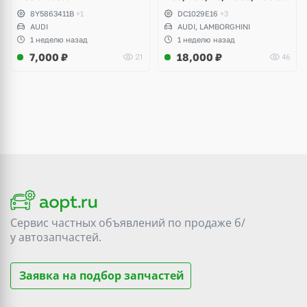
(комплект 8 шт)
8Y5863411B
+1
DC1029E16
+3
AUDI
AUDI, LAMBORGHINI
1 неделю назад
1 неделю назад
7,000
₽
18,000
₽
21
46
Сервис частных объявлений по продаже
б/
у
автозапчастей.
Заявка на подбор запчастей