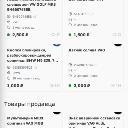
слепых зон VW GOLF MK8
5H6907455B
5TA845109
+1
5H6907455B
+2
~
VW
2 месяца назад
1 месяц назад
2,500
₽
1,500
₽
47
95
Кнопка блокировки,
Датчик солнца VAG
разблокировки дверей
орииинал BMW M5 E39, 7
2GA907451C
+3
E38
61318360828
+2
~
BMW
2 месяца назад
10 месяцев назад
1,000
₽
3,000
₽
183
114
Товары продавца
Мультимедия MIB3
Знак аварийной остановки
оригинал VAG MQB
оригинал VAG Audi,