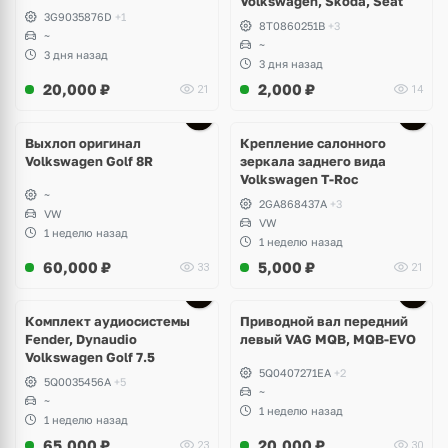
Volkswagen, Skoda, Seat
3G9035876D
+1
8T0860251B
+3
~
~
3 дня назад
3 дня назад
20,000
₽
2,000
₽
21
14
Выхлоп оригинал
Крепление салонного
Volkswagen Golf 8R
зеркала заднего вида
Volkswagen T-Roc
~
2GA868437A
+3
VW
VW
1 неделю назад
1 неделю назад
60,000
₽
5,000
₽
33
21
Комплект аудиосистемы
Приводной вал передний
Fender, Dynaudio
левый VAG MQB, MQB-EVO
Volkswagen Golf 7.5
5Q0407271EA
+2
5Q0035456A
+5
~
~
1 неделю назад
1 неделю назад
65,000
₽
20,000
₽
23
30