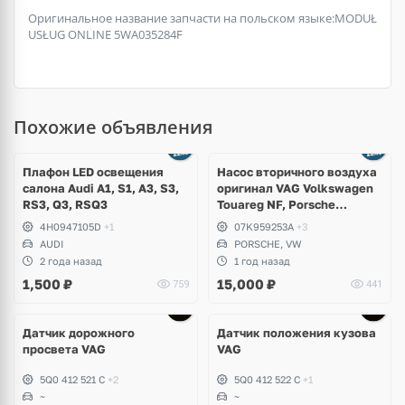
Оригинальное название запчасти на польском языке:MODUŁ
USŁUG ONLINE 5WA035284F
Похожие объявления
Ещё
3 фото
Плафон LED освещения
Насос вторичного воздуха
салона Audi A1, S1, A3, S3,
оригинал VAG Volkswagen
RS3, Q3, RSQ3
Touareg NF, Porsche
Cayenne 958 S Hybrid
4H0947105D
+1
07K959253A
+3
AUDI
PORSCHE, VW
2 года назад
1 год назад
1,500
₽
15,000
₽
759
441
Датчик дорожного
Датчик положения кузова
просвета VAG
VAG
5Q0 412 521 C
+2
5Q0 412 522 C
+1
~
~