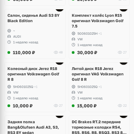
Ещё
2 фото
Салон, сиденья Audi S3 8Y
Комплект колёс Lyon R15
Black Edition
оригинал Volkswagen Golf
7.5
~
5G0601025H
+1
AUDI
VW
1 неделю назад
1 неделю назад
110,000
₽
30,000
₽
48
27
Ещё
3 фото
Колесный диск Jerez R18
Литой диск R18 Jerez
оригинал Volkswagen Golf
оригинал VAG Volkswagen
R 8
Golf 8 R
5H0601025Q
+1
5H0601025Q
+1
VW
VW
1 неделю назад
1 неделю назад
10,000
₽
15,000
₽
27
22
Задняя полка
DC Brakes RT.2 передние
Bang&Olufsen Audi A3, S3,
тормозные колодки RS4,
RS3 8Y sedan
RS5, RS6, R8, RSQ3, RS3 8V