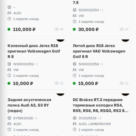
7.5
~
5G0601025H
+1
AUDI
VW
1 неделю назад
1 неделю назад
110,000
₽
30,000
₽
44
24
Ещё
3 фото
Колесный диск Jerez R18
Литой диск R18 Jerez
оригинал Volkswagen Golf
оригинал VAG Volkswagen
R 8
Golf 8 R
5H0601025Q
+1
5H0601025Q
+1
VW
VW
1 неделю назад
1 неделю назад
10,000
₽
15,000
₽
26
22
Задняя акустическая
DC Brakes RT.2 передние
полка Audi A3, S3 8Y
тормозные колодки RS4,
(седан)
RS5, RS6, R8, RSQ3, RS3 8V
(комплект 8 шт)
8Y5863411B
+1
DC1029E16
+3
AUDI
AUDI, LAMBORGHINI
1 неделю назад
1 неделю назад