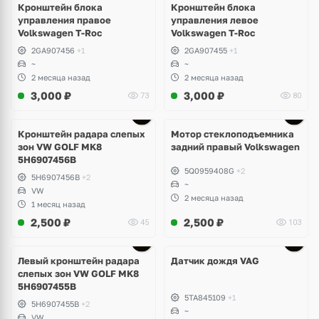
Кронштейн блока
Кронштейн блока
управления правое
управления левое
Volkswagen T-Roc
Volkswagen T-Roc
2GA907456
+1
2GA907455
+1
~
~
2 месяца назад
2 месяца назад
3,000
₽
3,000
₽
73
80
Ещё
3 фото
Кронштейн радара слепых
Мотор стеклоподъемника
зон VW GOLF MK8
задний правый Volkswagen
5H6907456B
5Q0959408G
+2
5H6907456B
+2
~
VW
2 месяца назад
1 месяц назад
2,500
₽
2,500
₽
45
103
Левый кронштейн радара
Датчик дождя VAG
слепых зон VW GOLF MK8
5H6907455B
5TA845109
+1
5H6907455B
+2
~
VW