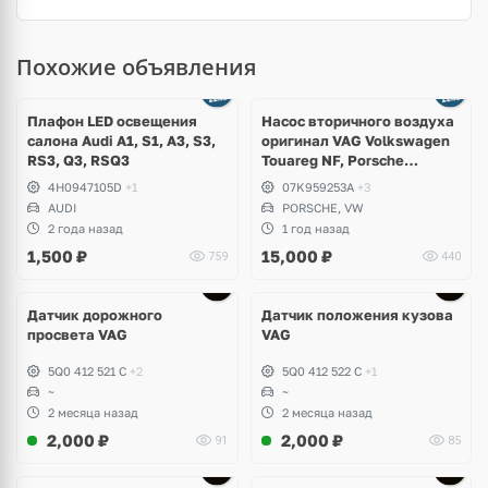
Похожие объявления
Ещё
3 фото
Плафон LED освещения
Насос вторичного воздуха
салона Audi A1, S1, A3, S3,
оригинал VAG Volkswagen
RS3, Q3, RSQ3
Touareg NF, Porsche
Cayenne 958 S Hybrid
4H0947105D
+1
07K959253A
+3
AUDI
PORSCHE, VW
2 года назад
1 год назад
1,500
₽
15,000
₽
759
440
Датчик дорожного
Датчик положения кузова
просвета VAG
VAG
5Q0 412 521 C
+2
5Q0 412 522 C
+1
~
~
2 месяца назад
2 месяца назад
2,000
₽
2,000
₽
91
85