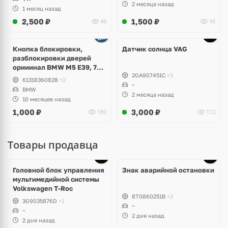
2 месяца назад
1 месяц назад
2,500
₽
1,500
₽
46
95
Кнопка блокировки,
Датчик солнца VAG
разблокировки дверей
орииинал BMW M5 E39, 7
2GA907451C
+3
E38
61318360828
+2
~
BMW
2 месяца назад
10 месяцев назад
1,000
₽
3,000
₽
182
112
Товары продавца
Головной блок управления
Знак аварийной остановки
мультимедийной системы
Volkswagen T-Roc
8T0860251B
+3
3G9035876D
+1
~
~
2 дня назад
2 дня назад