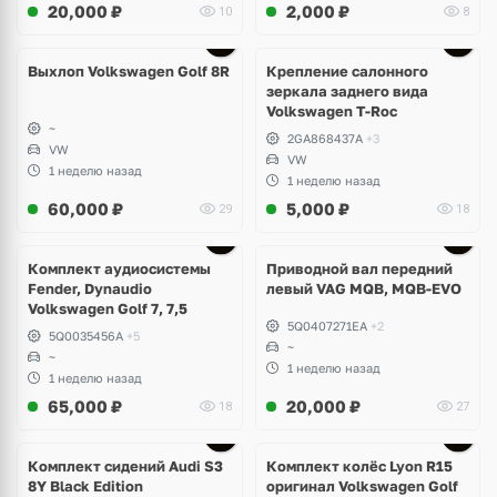
20,000
₽
2,000
₽
10
8
Выхлоп Volkswagen Golf 8R
Крепление салонного
зеркала заднего вида
Volkswagen T-Roc
~
2GA868437A
+3
VW
VW
1 неделю назад
1 неделю назад
60,000
₽
5,000
₽
29
18
Комплект аудиосистемы
Приводной вал передний
Fender, Dynaudio
левый VAG MQB, MQB-EVO
Volkswagen Golf 7, 7,5
5Q0407271EA
+2
5Q0035456A
+5
~
~
1 неделю назад
1 неделю назад
65,000
₽
20,000
₽
18
27
Ещё
2 фото
Комплект сидений Audi S3
Комплект колёс Lyon R15
8Y Black Edition
оригинал Volkswagen Golf