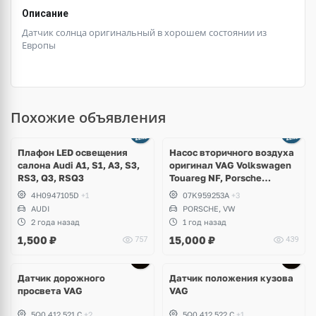
Описание
Датчик солнца оригинальный в хорошем состоянии из
Европы
Похожие объявления
Ещё
3 фото
Плафон LED освещения
Насос вторичного воздуха
салона Audi A1, S1, A3, S3,
оригинал VAG Volkswagen
RS3, Q3, RSQ3
Touareg NF, Porsche
Cayenne 958 S Hybrid
4H0947105D
+1
07K959253A
+3
AUDI
PORSCHE, VW
2 года назад
1 год назад
1,500
₽
15,000
₽
757
439
Датчик дорожного
Датчик положения кузова
просвета VAG
VAG
5Q0 412 521 C
+2
5Q0 412 522 C
+1