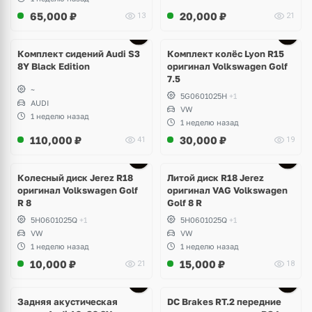
65,000
₽
20,000
₽
13
21
Ещё
2 фото
Комплект сидений Audi S3
Комплект колёс Lyon R15
8Y Black Edition
оригинал Volkswagen Golf
7.5
~
5G0601025H
+1
AUDI
VW
1 неделю назад
1 неделю назад
110,000
₽
30,000
₽
41
19
Ещё
3 фото
Колесный диск Jerez R18
Литой диск R18 Jerez
оригинал Volkswagen Golf
оригинал VAG Volkswagen
R 8
Golf 8 R
5H0601025Q
+1
5H0601025Q
+1
VW
VW
1 неделю назад
1 неделю назад
10,000
₽
15,000
₽
21
18
Задняя акустическая
DC Brakes RT.2 передние