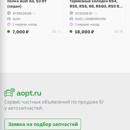
полка Audi A3, S3 8Y
тормозные колодки RS4,
(седан)
RS5, RS6, R8, RSQ3, RS3 8V
(комплект 8 шт)
8Y5863411B
+1
DC1029E16
+3
AUDI
AUDI, LAMBORGHINI
1 неделю назад
1 неделю назад
7,000
₽
18,000
₽
12
38
Сервис частных объявлений по продаже
б/
у
автозапчастей.
Заявка на подбор запчастей