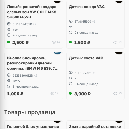
Левый кронштейн радара
Датчик дождя VAG
слепых зон VW GOLF MK8
5H6907455B
5TA845109
+1
5H6907455B
+2
~
VW
2 месяца назад
4 недели назад
2,500
₽
1,500
₽
44
92
Кнопка блокировки,
Датчик света VAG
разблокировки дверей
орииинал BMW M5 E39, 7
5H0907451
+1
E38
61318360828
+2
~
BMW
2 месяца назад
9 месяцев назад
1,000
₽
3,000
₽
180
83
Товары продавца
Головной блок управления
Знак аварийной остановки