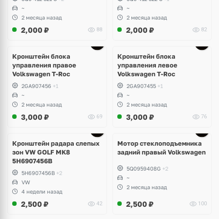
~
~
2 месяца назад
2 месяца назад
2,000
₽
2,000
₽
88
82
Кронштейн блока
Кронштейн блока
управления правое
управления левое
Volkswagen T-Roc
Volkswagen T-Roc
2GA907456
+1
2GA907455
+1
~
~
2 месяца назад
2 месяца назад
3,000
₽
3,000
₽
69
76
Ещё
3 фото
Кронштейн радара слепых
Мотор стеклоподъемника
зон VW GOLF MK8
задний правый Volkswagen
5H6907456B
5Q0959408G
+2
5H6907456B
+2
~
VW
2 месяца назад
4 недели назад
2,500
₽
2,500
₽
42
100