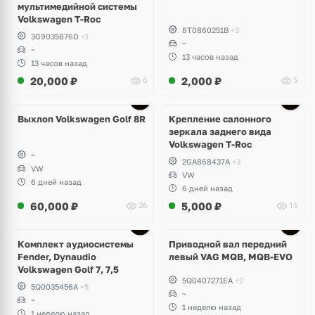
мультимедийной системы
Volkswagen T-Roc
8T0860251B
+3
3G9035876D
+1
~
~
13 часов назад
13 часов назад
20,000
₽
2,000
₽
6
5
Выхлоп Volkswagen Golf 8R
Крепление салонного
зеркала заднего вида
Volkswagen T-Roc
~
2GA868437A
+3
VW
VW
6 дней назад
6 дней назад
60,000
₽
5,000
₽
26
15
Комплект аудиосистемы
Приводной вал передний
Fender, Dynaudio
левый VAG MQB, MQB-EVO
Volkswagen Golf 7, 7,5
5Q0407271EA
+2
5Q0035456A
+5
~
~
1 неделю назад
1 неделю назад