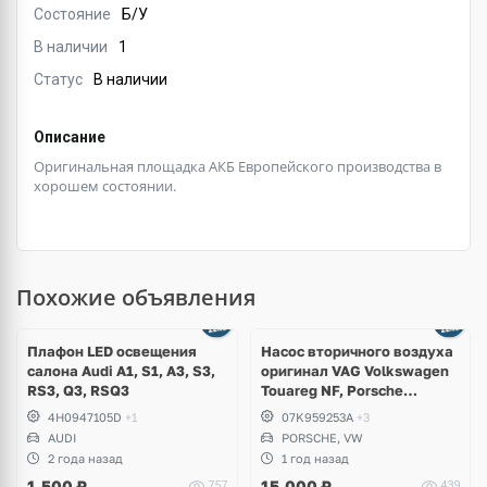
Состояние
Б/У
В наличии
1
Статус
В наличии
Описание
Оригинальная площадка АКБ Европейского производства в
хорошем состоянии.
Похожие объявления
Ещё
3 фото
Плафон LED освещения
Насос вторичного воздуха
салона Audi A1, S1, A3, S3,
оригинал VAG Volkswagen
RS3, Q3, RSQ3
Touareg NF, Porsche
Cayenne 958 S Hybrid
4H0947105D
+1
07K959253A
+3
AUDI
PORSCHE, VW
2 года назад
1 год назад
1,500
₽
15,000
₽
757
439