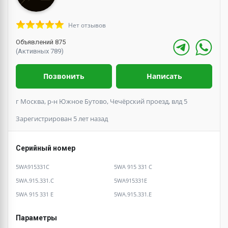
Нет отзывов
Объявлений 875
(Активных 789)
Позвонить
Написать
г Москва, р-н Южное Бутово, Чечёрский проезд, влд 5
Зарегистрирован 5 лет назад
Серийный номер
5WA915331C
5WA 915 331 C
5WA.915.331.C
5WA915331E
5WA 915 331 E
5WA.915.331.E
Параметры