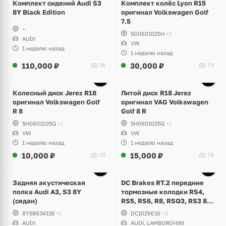
Комплект сидений Audi S3
Комплект колёс Lyon R15
8Y Black Edition
оригинал Volkswagen Golf
7.5
~
5G0601025H
+1
AUDI
VW
1 неделю назад
1 неделю назад
110,000
₽
30,000
₽
36
19
Ещё
3 фото
Колесный диск Jerez R18
Литой диск R18 Jerez
оригинал Volkswagen Golf
оригинал VAG Volkswagen
R 8
Golf 8 R
5H0601025Q
+1
5H0601025Q
+1
VW
VW
1 неделю назад
1 неделю назад
10,000
₽
15,000
₽
20
18
Задняя акустическая
DC Brakes RT.2 передние
полка Audi A3, S3 8Y
тормозные колодки RS4,
(седан)
RS5, RS6, R8, RSQ3, RS3 8V
(комплект 8 шт)
8Y5863411B
+1
DC1029E16
+3
AUDI
AUDI, LAMBORGHINI