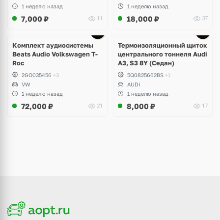
1 неделю назад
1 неделю назад
7,000
₽
18,000
₽
11
37
Комплект аудиосистемы
Термоизоляционный щиток
Beats Audio Volkswagen T-
центрального тоннеля Audi
Roc
A3, S3 8Y (Седан)
2GO035456
+3
5Q0825662BS
+1
VW
AUDI
1 неделю назад
1 неделю назад
72,000
₽
8,000
₽
21
17