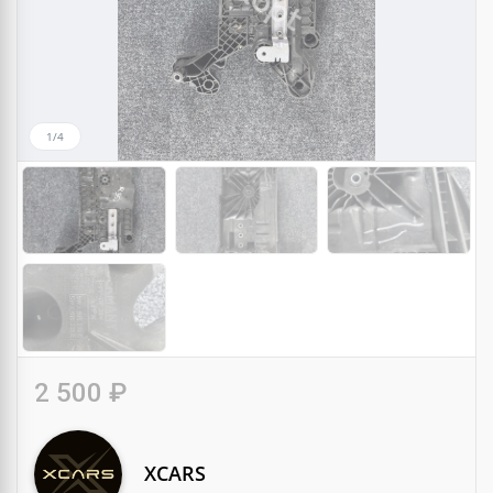
1/4
2 500 ₽
XCARS