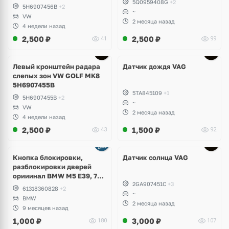
5Q0959408G
+2
5H6907456B
+2
~
VW
2 месяца назад
4 недели назад
2,500
₽
2,500
₽
41
99
Левый кронштейн радара
Датчик дождя VAG
слепых зон VW GOLF MK8
5H6907455B
5TA845109
+1
5H6907455B
+2
~
VW
2 месяца назад
4 недели назад
2,500
₽
1,500
₽
43
92
Кнопка блокировки,
Датчик солнца VAG
разблокировки дверей
орииинал BMW M5 E39, 7
2GA907451C
+3
E38
61318360828
+2
~
BMW
2 месяца назад
9 месяцев назад
1,000
₽
3,000
₽
180
107