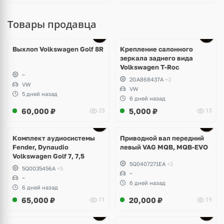
Товары продавца
Выхлоп Volkswagen Golf 8R
Крепление салонного
зеркала заднего вида
Volkswagen T-Roc
~
2GA868437A
+3
VW
VW
5 дней назад
6 дней назад
60,000
₽
5,000
₽
23
13
Комплект аудиосистемы
Приводной вал передний
Fender, Dynaudio
левый VAG MQB, MQB-EVO
Volkswagen Golf 7, 7,5
5Q0407271EA
+2
5Q0035456A
+5
~
~
6 дней назад
6 дней назад
65,000
₽
20,000
₽
11
19
Ещё
2 фото