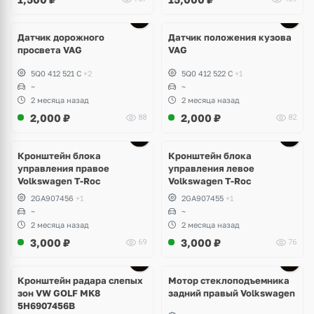
Датчик дорожного
Датчик положения кузова
просвета VAG
VAG
5Q0 412 521 C
+2
5Q0 412 522 C
+1
~
~
2 месяца назад
2 месяца назад
2,000
₽
2,000
₽
88
82
Кронштейн блока
Кронштейн блока
управления правое
управления левое
Volkswagen T-Roc
Volkswagen T-Roc
2GA907456
+1
2GA907455
+1
~
~
2 месяца назад
2 месяца назад
3,000
₽
3,000
₽
69
76
Ещё
3 фото
Кронштейн радара слепых
Мотор стеклоподъемника
зон VW GOLF MK8
задний правый Volkswagen
5H6907456B