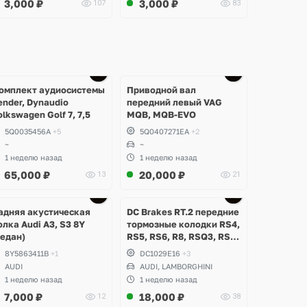
3,000
₽
3,000
₽
107
83
омплект аудиосистемы
Приводной вал
ender, Dynaudio
передний левый VAG
olkswagen Golf 7, 7,5
MQB, MQB-EVO
5Q0035456A
+5
5Q0407271EA
+2
~
~
1 неделю назад
1 неделю назад
65,000
₽
20,000
₽
13
21
Ещё
Ещё
2 фото
3 фото
адняя акустическая
DC Brakes RT.2 передние
олка Audi A3, S3 8Y
тормозные колодки RS4,
седан)
RS5, RS6, R8, RSQ3, RS3
8V (комплект 8 шт)
8Y5863411B
+1
DC1029E16
+3
AUDI
AUDI, LAMBORGHINI
1 неделю назад
1 неделю назад
7,000
₽
18,000
₽
12
38