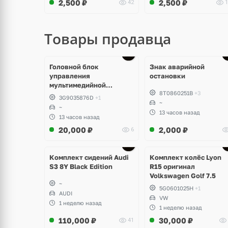
2,500
₽
2,500
₽
42
1
Товары продавца
Головной блок
Знак аварийной
управления
остановки
мультимедийной
8T0860251B
+3
системы Volkswagen T-
3G9035876D
+1
Roc
~
~
13 часов назад
13 часов назад
20,000
₽
2,000
₽
6
Ещё
Ещё
2 фото
3 фото
Комплект сидений Audi
Комплект колёс Lyon
S3 8Y Black Edition
R15 оригинал
Volkswagen Golf 7.5
~
5G0601025H
+1
AUDI
VW
1 неделю назад
1 неделю назад
110,000
₽
30,000
₽
41