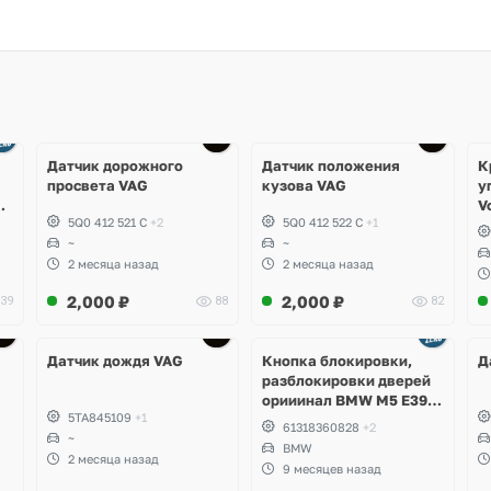
Датчик дорожного
Датчик положения
К
просвета VAG
кузова VAG
у
,
V
5Q0 412 521 C
+2
5Q0 412 522 C
+1
~
~
2 месяца назад
2 месяца назад
2,000
₽
2,000
₽
39
88
82
Ещё
1 фото
Датчик дождя VAG
Кнопка блокировки,
Д
разблокировки дверей
орииинал BMW M5 E39, 7
5TA845109
+1
E38
61318360828
+2
~
BMW
2 месяца назад
9 месяцев назад