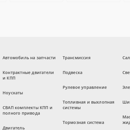
Автомобиль на запчасти
Трансмиссия
Са
Контрактные двигатели
Подвеска
Све
и КПП
Рулевое управление
Эл
Ноускаты
Топливная и выхлопная
Ши
СВАП комплекты КПП и
системы
полного привода
Мас
Тормозная система
жи
Двигатель