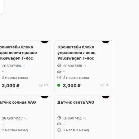
Ещё
3 фото
ронштейн блока
Кронштейн блока
правления правое
управления левое
olkswagen T-Roc
Volkswagen T-Roc
2GA907456
+1
2GA907455
+1
~
~
2 месяца назад
2 месяца назад
3,000
₽
3,000
₽
69
76
Ещё
3 фото
атчик солнца VAG
Датчик света VAG
2GA907451C
+3
5H0907451
+1
~
~
2 месяца назад
2 месяца назад