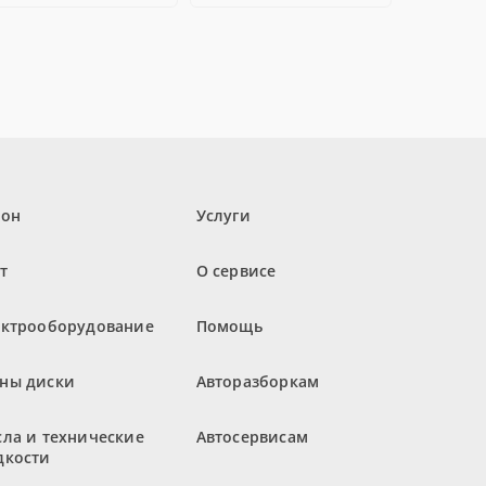
лон
Услуги
т
О сервисе
ектрооборудование
Помощь
ны диски
Авторазборкам
ла и технические
Автосервисам
дкости