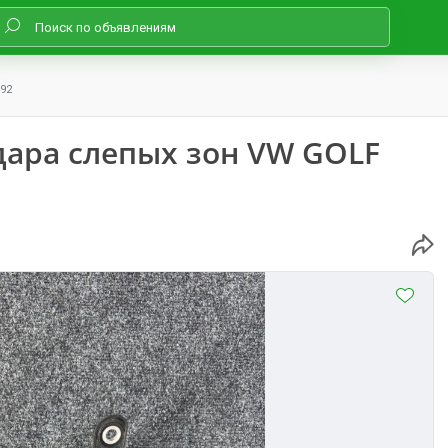
92
ара слепых зон VW GOLF