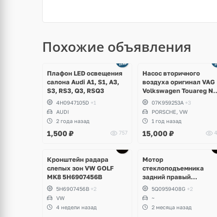
Похожие объявления
Ещё
3 фото
Плафон LED освещения
Насос вторичного
салона Audi A1, S1, A3,
воздуха оригинал VAG
S3, RS3, Q3, RSQ3
Volkswagen Touareg NF
Porsche Cayenne 958 S
4H0947105D
+1
07K959253A
+3
Hybrid
AUDI
PORSCHE, VW
2 года назад
1 год назад
1,500
₽
15,000
₽
757
4
Ещё
3 фото
Кронштейн радара
Мотор
слепых зон VW GOLF
стеклоподъемника
MK8 5H6907456B
задний правый
Volkswagen
5H6907456B
+2
5Q0959408G
+2
VW
~
4 недели назад
2 месяца назад