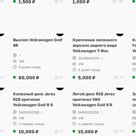
1,500
₽
1,000
₽
00
92
180
Ещё
1 фото
Выхлоп Volkswagen Golf
Крепление салонного
К
8R
зеркала заднего вида
F
Volkswagen T-Roc
V
~
2GA868437A
+3
VW
VW
6 дней назад
6 дней назад
60,000
₽
5,000
₽
5
26
15
Ещё
3 фото
Колесный диск Jerez
Литой диск R18 Jerez
З
R18 оригинал
оригинал VAG
п
Volkswagen Golf R 8
Volkswagen Golf 8 R
(
5H0601025Q
+1
5H0601025Q
+1
VW
VW
1 неделю назад
1 неделю назад
10,000
₽
15,000
₽
19
21
18