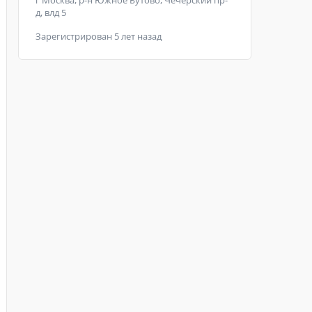
г Москва, р-н Южное Бутово, Чечёрский пр-
д, влд 5
Зарегистрирован 5 лет назад