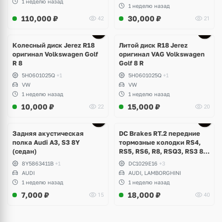
1 неделю назад
1 неделю назад
110,000
₽
30,000
₽
42
21
Ещё
3 фото
Колесный диск Jerez R18
Литой диск R18 Jerez
оригинал Volkswagen Golf
оригинал VAG Volkswagen
R 8
Golf 8 R
5H0601025Q
+1
5H0601025Q
+1
VW
VW
1 неделю назад
1 неделю назад
10,000
₽
15,000
₽
22
20
Задняя акустическая
DC Brakes RT.2 передние
полка Audi A3, S3 8Y
тормозные колодки RS4,
(седан)
RS5, RS6, R8, RSQ3, RS3 8V
(комплект 8 шт)
8Y5863411B
+1
DC1029E16
+3
AUDI
AUDI, LAMBORGHINI
1 неделю назад
1 неделю назад
7,000
₽
18,000
₽
15
40