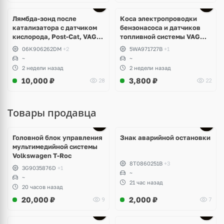
Лямбда-зонд после
Коса электропроводки
катализатора с датчиком
бензонасоса и датчиков
кислорода, Post-Cat, VAG
топливной системы VAG
2.0 TSI, TFSI EA888 GEN3,
MQB-EVO
06K906262DM
+2
5WA971727B
+1
GEN4, DNF, DNFF, DSFA,
~
~
DSFD
2 недели назад
2 недели назад
10,000
₽
3,800
₽
28
22
Товары продавца
Головной блок управления
Знак аварийной остановки
мультимедийной системы
Volkswagen T-Roc
8T0860251B
+3
3G9035876D
+1
~
~
21 час назад
20 часов назад
20,000
₽
2,000
₽
9
7