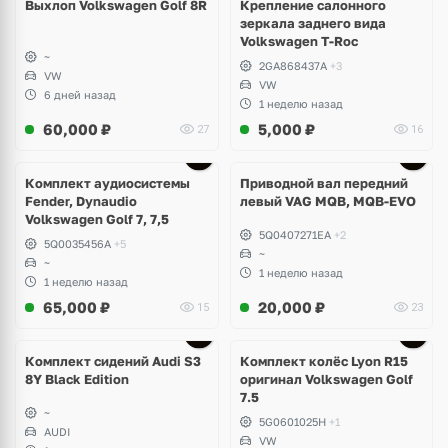
Выхлоп Volkswagen Golf 8R
Крепление салонного
зеркала заднего вида
Volkswagen T-Roc
~
2GA868437A
+3
VW
VW
6 дней назад
1 неделю назад
60,000
₽
5,000
₽
27
16
Комплект аудиосистемы
Приводной вал передний
Fender, Dynaudio
левый VAG MQB, MQB-EVO
Volkswagen Golf 7, 7,5
5Q0407271EA
+2
5Q0035456A
+5
~
~
1 неделю назад
1 неделю назад
65,000
₽
20,000
₽
15
23
Ещё
2 фото
Комплект сидений Audi S3
Комплект колёс Lyon R15
8Y Black Edition
оригинал Volkswagen Golf
7.5
~
5G0601025H
+1
AUDI
VW