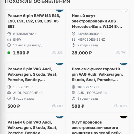
Похожие объявления
Ещё
3 фото
Разъем 6-pin BMW M3 E46,
Новый жгут
E90, E91, E92, E93, E39, X5
электропроводки ABS
E53
Mercedes-Benz W124 E-
Klass 4Matic
61138369702
+2
A1245408408
+1
BMW
MERCEDES-BENZ
10 месяцев назад
2 года назад
1,500
₽
38,000
₽
323
791
Разъем 2 pin VAG Audi,
Разъем с фиксатором 10
Volkswagen, Skoda, Seat,
pin VAG Audi, Volkswagen,
Porsche, Bentley,
Skoda, Seat, Porsche,
Lamborghini
Bentley, Lamborghini
1J0973119
+1
1K0972776
+1
AUDI, PORSCHE
+3
AUDI, PORSCHE
+3
3 года назад
3 года назад
500
₽
500
₽
689
1023
Разъем 6 pin VAG Audi,
Жгут проводов
Volkswagen, Skoda, Seat,
электромеханического
Porsche, Bentley,
усилителя рулевой рейки