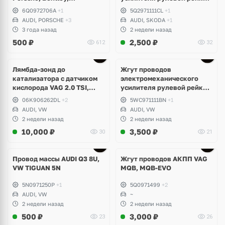
Lamborghini
VAG MQB (ПРАВЫЙ РУЛЬ)
6Q0972706A
+1
5Q2971111CL
+1
AUDI, PORSCHE
+3
AUDI, SKODA
+1
3 года назад
2 недели назад
500
₽
2,500
₽
612
32
Лямбда-зонд до
Жгут проводов
катализатора с датчиком
электромеханического
кислорода VAG 2.0 TSI,
усилителя рулевой рейки
TFSI EA888 GEN3, GEN4,
VAG MQB-EVO
06K906262DL
+2
5WC971111BN
+1
DNF, DNFF, DSFA, DSFD
AUDI, VW
AUDI, VW
2 недели назад
2 недели назад
10,000
₽
3,500
₽
30
21
Провод массы AUDI Q3 8U,
Жгут проводов АКПП VAG
VW TIGUAN 5N
MQB, MQB-EVO
5N0971250P
+1
5Q0971499
+2
AUDI, VW
~
2 недели назад
2 недели назад
500
₽
3,000
₽
23
26