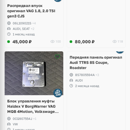
Распредвал впуск
оригинал VAG 1.8, 2.0 TSI
gen3 CJS
06L109021S
+4
AUDI, SEAT
+2
1 месяц назад
45,000
₽
80,000
₽
100
118
Ещё
2 фото
Передняя панель оригинал
Audi TTRS 8S Coupe,
Roadster
8S7805594A
+3
AUDI
2 месяца назад
Блок управления муфты
Haldex V BorgWarner VAG
MQB 4Motion, Volkswagen
Tiguan
0CQ907554J
+1
VW
1 месяц назад