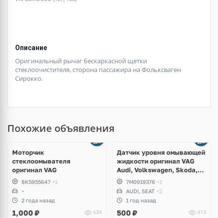
Описание
Оригинальный рычаг бескаркасной щетки
стеклоочистителя, сторона пассажира на Фольксваген
Сирокко.
Похожие объявления
Моторчик
Датчик уровня омывающей
стеклоомывателя
жидкости оригинал VAG
оригинал VAG
Audi, Volkswagen, Skoda,
Seat, Bentley, Lamborghini
8K5955647
+1
7M0919376
+1
~
AUDI, SEAT
+2
2 года назад
1 год назад
1,000
₽
500
₽
634
413