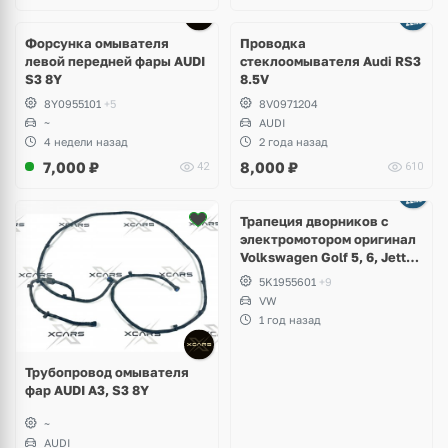
Форсунка омывателя
Проводка
левой передней фары AUDI
стеклоомывателя Audi RS3
S3 8Y
8.5V
8Y0955101
+5
8V0971204
~
AUDI
4 недели назад
2 года назад
7,000
₽
8,000
₽
42
610
Ещё
1 фото
Трапеция дворников с
электромотором оригинал
Volkswagen Golf 5, 6, Jetta,
Scirocco, Eos
5K1955601
+9
VW
1 год назад
Трубопровод омывателя
фар AUDI A3, S3 8Y
~
AUDI