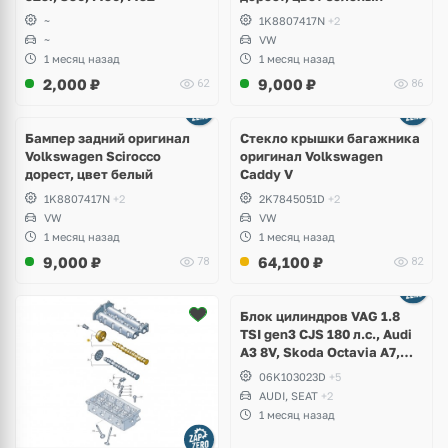
~
1K8807417N
+2
~
VW
1 месяц назад
1 месяц назад
2,000
₽
9,000
₽
62
86
Бампер задний оригинал
Стекло крышки багажника
Volkswagen Scirocco
оригинал Volkswagen
дорест, цвет белый
Caddy V
1K8807417N
+2
2K7845051D
+2
VW
VW
1 месяц назад
1 месяц назад
9,000
₽
64,100
₽
78
82
Ещё
2 фото
Блок цилиндров VAG 1.8
TSI gen3 CJS 180 л.с., Audi
A3 8V, Skoda Octavia A7,
Superb, Volkswagen Passat
06K103023D
+5
B8, Golf VII Alltrack, Seat
AUDI, SEAT
+2
Leon
1 месяц назад