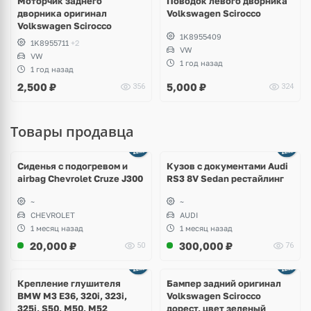
Моторчик заднего
Поводок левого дворника
дворника оригинал
Volkswagen Scirocco
Volkswagen Scirocco
1K8955409
1K8955711
+2
VW
VW
1 год назад
1 год назад
2,500
₽
5,000
₽
356
324
Товары продавца
Ещё
8 фото
Сиденья с подогревом и
Кузов с документами Audi
airbag Chevrolet Cruze J300
RS3 8V Sedan рестайлинг
~
~
CHEVROLET
AUDI
1 месяц назад
1 месяц назад
20,000
₽
300,000
₽
50
76
Ещё
1 фото
Крепление глушителя
Бампер задний оригинал
BMW M3 E36, 320i, 323i,
Volkswagen Scirocco
325i, S50, M50, M52
дорест, цвет зеленый