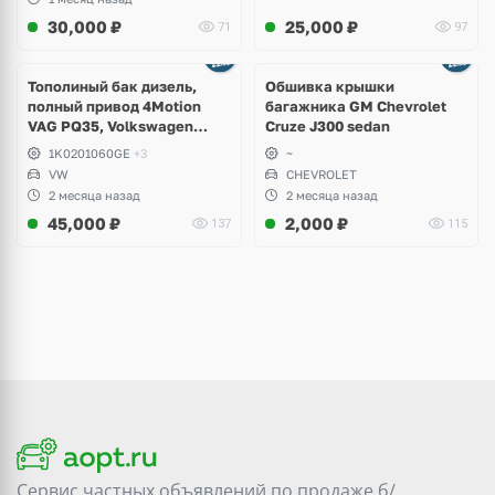
30,000
₽
25,000
₽
71
97
Тополиный бак дизель,
Обшивка крышки
полный привод 4Motion
багажника GM Chevrolet
VAG PQ35, Volkswagen
Cruze J300 sedan
Scirocco, Golf V, VI, Skoda
1K0201060GE
+3
~
Yeti, Octavia A5, Superb,
VW
CHEVROLET
Audi A3, Seat Altea
2 месяца назад
2 месяца назад
45,000
₽
2,000
₽
137
115
Сервис частных объявлений по продаже
б/