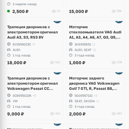
2 недели назад
2,500
₽
15,000
₽
24
586
Трапеция дворников с
Моторчик
электромотором оригинал
стеклоомывателя VAG Audi
Audi A3, S3, RS3 8V
A1, A3, A4, A6, A7, Q3, Q5,
Q7, Q8, Volkswagen Golf,
8V1955023C
+7
1K6955651
+1
Jetta, Passat, Caddy,
AUDI
AUDI, SEAT
+2
Tiguan, Skoda Octavia,
1 год назад
3 года назад
Fabia, Kodiaq, Superb, Yeti,
18,000
₽
1,000
₽
562
558
Seat Leon, Altea, Bentley
Трапеция дворников с
Моторчик заднего
электромотором оригинал
дворника VAG Volkswagen
Volkswagen Passat CC
Golf 7 GTI, R, Passat B8,
рестайлинг
Tiguan, Teramont, Touareg
3C8955023K
+5
5G0955711C
+3
3, Skoda Octavia, Fabia,
VW
SEAT, SKODA
+1
Seat Ateca, Ibiza
1 год назад
3 года назад
9,000
₽
2,000
₽
462
683