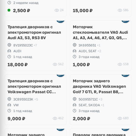
2 недели назад
2,500
₽
15,000
₽
24
586
Трапеция дворников с
Моторчик
электромотором оригинал
стеклоомывателя VAG Audi
Audi A3, S3, RS3 8V
A1, A3, A4, A6, A7, Q3, Q5,
Q7, Q8, Volkswagen Golf,
8V1955023C
+7
1K6955651
+1
Jetta, Passat, Caddy,
AUDI
AUDI, SEAT
+2
Tiguan, Skoda Octavia,
1 год назад
3 года назад
Fabia, Kodiaq, Superb, Yeti,
18,000
₽
1,000
₽
562
558
Seat Leon, Altea, Bentley
Трапеция дворников с
Моторчик заднего
электромотором оригинал
дворника VAG Volkswagen
Volkswagen Passat CC
Golf 7 GTI, R, Passat B8,
рестайлинг
Tiguan, Teramont, Touareg
3C8955023K
+5
5G0955711C
+3
3, Skoda Octavia, Fabia,
VW
SEAT, SKODA
+1
Seat Ateca, Ibiza
1 год назад
3 года назад
9,000
₽
2,000
₽
462
683
Моторчик заднего
Поводок левого дворника