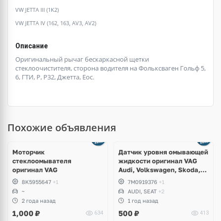
VW JETTA III (1K2)
VW JETTA IV (162, 163, AV3, AV2)
Описание
Оригинальный рычаг бескаркасной щетки
стеклоочистителя, сторона водителя на Фольксваген Гольф 5,
6, ГТИ, Р, Р32, Джетта, Еос.
Похожие объявления
Моторчик
Датчик уровня омывающей
стеклоомывателя
жидкости оригинал VAG
оригинал VAG
Audi, Volkswagen, Skoda,
Seat, Bentley, Lamborghini
8K5955647
+1
7M0919376
+1
~
AUDI, SEAT
+2
2 года назад
1 год назад
1,000
₽
500
₽
634
413