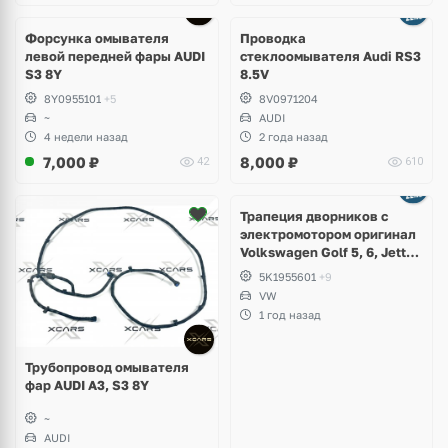
Форсунка омывателя
Проводка
левой передней фары AUDI
стеклоомывателя Audi RS3
S3 8Y
8.5V
8Y0955101
+5
8V0971204
~
AUDI
4 недели назад
2 года назад
7,000
₽
8,000
₽
42
610
Ещё
1 фото
Трапеция дворников с
электромотором оригинал
Volkswagen Golf 5, 6, Jetta,
Scirocco, Eos
5K1955601
+9
VW
1 год назад
Трубопровод омывателя
фар AUDI A3, S3 8Y
~
AUDI