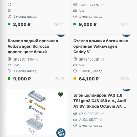
~
1K8807417N
+2
~
VW
1 месяц назад
1 месяц назад
2,000
₽
9,000
₽
62
86
Бампер задний оригинал
Стекло крышки багажника
Volkswagen Scirocco
оригинал Volkswagen
дорест, цвет белый
Caddy V
1K8807417N
+2
2K7845051D
+2
VW
VW
1 месяц назад
1 месяц назад
9,000
₽
64,100
₽
78
82
Ещё
2 фото
Блок цилиндров VAG 1.8
TSI gen3 CJS 180 л.с., Audi
A3 8V, Skoda Octavia A7,
Superb, Volkswagen Passat
06K103023D
+5
B8, Golf VII Alltrack, Seat
AUDI, SEAT
+2
Leon
1 месяц назад