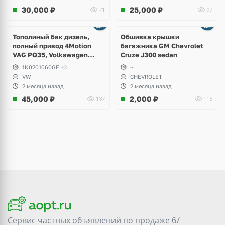
30,000
₽
25,000
₽
71
97
Тополиный бак дизель,
Обшивка крышки
полный привод 4Motion
багажника GM Chevrolet
VAG PQ35, Volkswagen
Cruze J300 sedan
Scirocco, Golf V, VI, Skoda
1K0201060GE
+3
~
Yeti, Octavia A5, Superb,
VW
CHEVROLET
Audi A3, Seat Altea
2 месяца назад
2 месяца назад
45,000
₽
2,000
₽
137
115
Сервис частных объявлений по продаже
б/