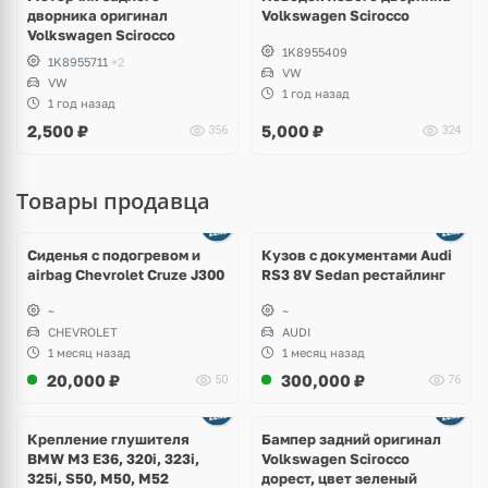
дворника оригинал
Volkswagen Scirocco
Volkswagen Scirocco
1K8955409
1K8955711
+2
VW
VW
1 год назад
1 год назад
2,500
₽
5,000
₽
356
324
Товары продавца
Ещё
8 фото
Сиденья с подогревом и
Кузов с документами Audi
airbag Chevrolet Cruze J300
RS3 8V Sedan рестайлинг
~
~
CHEVROLET
AUDI
1 месяц назад
1 месяц назад
20,000
₽
300,000
₽
50
76
Ещё
1 фото
Крепление глушителя
Бампер задний оригинал
BMW M3 E36, 320i, 323i,
Volkswagen Scirocco
325i, S50, M50, M52
дорест, цвет зеленый