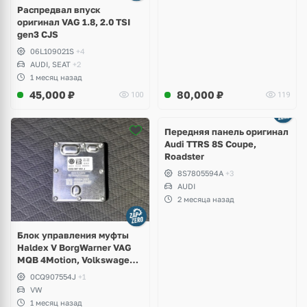
Распредвал впуск
оригинал VAG 1.8, 2.0 TSI
gen3 CJS
06L109021S
+4
AUDI, SEAT
+2
1 месяц назад
45,000
₽
80,000
₽
100
119
Ещё
2 фото
Передняя панель оригинал
Audi TTRS 8S Coupe,
Roadster
8S7805594A
+3
AUDI
2 месяца назад
Блок управления муфты
Haldex V BorgWarner VAG
MQB 4Motion, Volkswagen
Tiguan
0CQ907554J
+1
VW
1 месяц назад