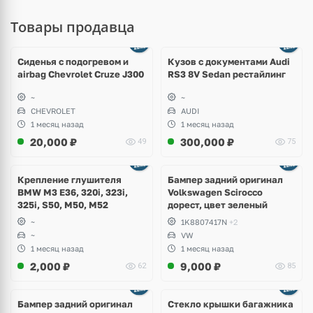
Товары продавца
Ещё
8 фото
Сиденья с подогревом и
Кузов с документами Audi
airbag Chevrolet Cruze J300
RS3 8V Sedan рестайлинг
~
~
CHEVROLET
AUDI
1 месяц назад
1 месяц назад
20,000
₽
300,000
₽
49
75
Ещё
1 фото
Крепление глушителя
Бампер задний оригинал
BMW M3 E36, 320i, 323i,
Volkswagen Scirocco
325i, S50, M50, M52
дорест, цвет зеленый
~
1K8807417N
+2
~
VW
1 месяц назад
1 месяц назад
2,000
₽
9,000
₽
62
85
Бампер задний оригинал
Стекло крышки багажника