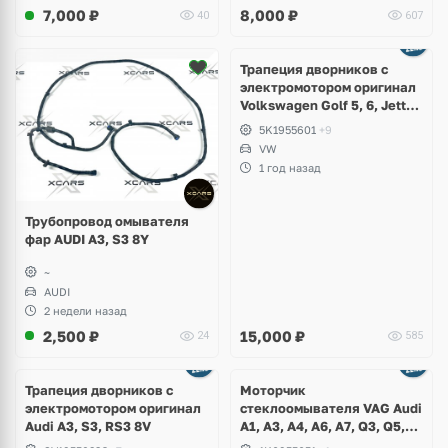
7,000
₽
8,000
₽
40
607
Ещё
1 фото
Трапеция дворников с
электромотором оригинал
Volkswagen Golf 5, 6, Jetta,
Scirocco, Eos
5K1955601
+9
VW
1 год назад
Трубопровод омывателя
фар AUDI A3, S3 8Y
~
AUDI
2 недели назад
2,500
₽
15,000
₽
24
585
Трапеция дворников с
Моторчик
электромотором оригинал
стеклоомывателя VAG Audi
Audi A3, S3, RS3 8V
A1, A3, A4, A6, A7, Q3, Q5,
Q7, Q8, Volkswagen Golf,