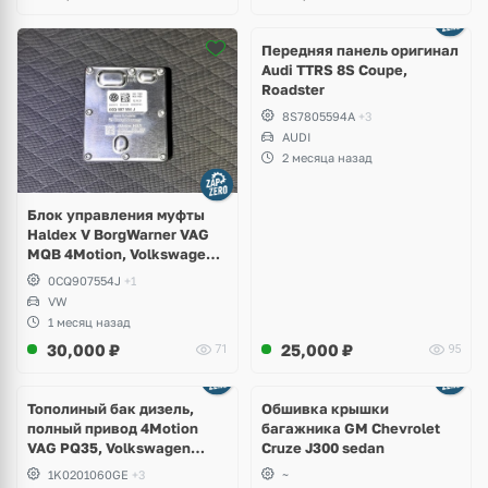
Ещё
2 фото
Передняя панель оригинал
Audi TTRS 8S Coupe,
Roadster
8S7805594A
+3
AUDI
2 месяца назад
Блок управления муфты
Haldex V BorgWarner VAG
MQB 4Motion, Volkswagen
Tiguan
0CQ907554J
+1
VW
1 месяц назад
30,000
₽
25,000
₽
71
95
Тополиный бак дизель,
Обшивка крышки
полный привод 4Motion
багажника GM Chevrolet
VAG PQ35, Volkswagen
Cruze J300 sedan
Scirocco, Golf V, VI, Skoda
1K0201060GE
+3
~
Yeti, Octavia A5, Superb,