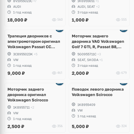
8V1955023C
+7
1K6955651
+1
Jetta, Passat, Caddy,
AUDI
AUDI, SEAT
+2
Tiguan, Skoda Octavia,
1 год назад
3 года назад
Fabia, Kodiaq, Superb, Yeti,
18,000
₽
1,000
₽
560
555
Seat Leon, Altea, Bentley
Трапеция дворников с
Моторчик заднего
электромотором оригинал
дворника VAG Volkswagen
Volkswagen Passat CC
Golf 7 GTI, R, Passat B8,
рестайлинг
Tiguan, Teramont, Touareg
3C8955023K
+5
5G0955711C
+3
3, Skoda Octavia, Fabia,
VW
SEAT, SKODA
+1
Seat Ateca, Ibiza
1 год назад
3 года назад
9,000
₽
2,000
₽
461
679
Моторчик заднего
Поводок левого дворника
дворника оригинал
Volkswagen Scirocco
Volkswagen Scirocco
1K8955409
1K8955711
+2
VW
VW
1 год назад
1 год назад
2,500
₽
5,000
₽
356
324