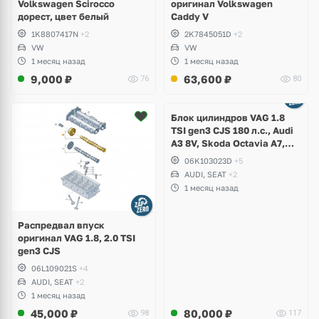
Volkswagen Scirocco
оригинал Volkswagen
дорест, цвет белый
Caddy V
1K8807417N
+2
2K7845051D
+2
VW
VW
1 месяц назад
1 месяц назад
9,000
₽
63,600
₽
76
80
Ещё
2 фото
Блок цилиндров VAG 1.8
TSI gen3 CJS 180 л.с., Audi
A3 8V, Skoda Octavia A7,
Superb, Volkswagen Passat
06K103023D
+5
B8, Golf VII Alltrack, Seat
AUDI, SEAT
+2
Leon
1 месяц назад
Распредвал впуск
оригинал VAG 1.8, 2.0 TSI
gen3 CJS
06L109021S
+4
AUDI, SEAT
+2
1 месяц назад
45,000
₽
80,000
₽
98
117