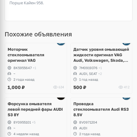
Порше Кайен 958.
Похожие объявления
Моторчик
Датчик уровня омывающей
стеклоомывателя
жидкости оригинал VAG
оригинал VAG
Audi, Volkswagen, Skoda,
Seat, Bentley, Lamborghini
8K5955647
+1
7M0919376
+1
~
AUDI, SEAT
+2
2 года назад
1 год назад
1,000
₽
500
₽
634
412
Форсунка омывателя
Проводка
левой передней фары AUDI
стеклоомывателя Audi RS3
S3 8Y
8.5V
8Y0955101
+5
8V0971204
~
AUDI
4 недели назад
2 года назад