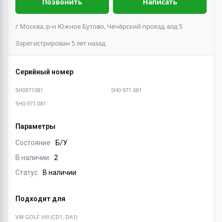
Позвонить
Написать
г Москва, р-н Южное Бутово, Чечёрский проезд, влд 5
Зарегистрирован 5 лет назад
Серийный номер
5H0971081
5H0 971 081
5H0.971.081
Параметры
Состояние
Б/У
В наличии
2
Статус
В наличии
Подходит для
VW GOLF VIII (CD1, DA1)