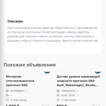
Описание
Оригинальный кабель-адаптер, Европейского производства,
в отличном состоянии. (Комплектация: кабель-адаптер,
разъем для плоских клемм, колпачок, кронштейн корпуса
разъема, корпус плоского разъёма с фиксатором контактов).
Похожие объявления
Моторчик
Датчик уровня омывающей
стеклоомывателя
жидкости оригинал VAG
оригинал VAG
Audi, Volkswagen, Skoda,
Seat, Bentley, Lamborghini
8K5955647
+1
7M0919376
+1
~
AUDI, SEAT
+2
2 года назад
1 год назад
1,000
₽
500
₽
635
415