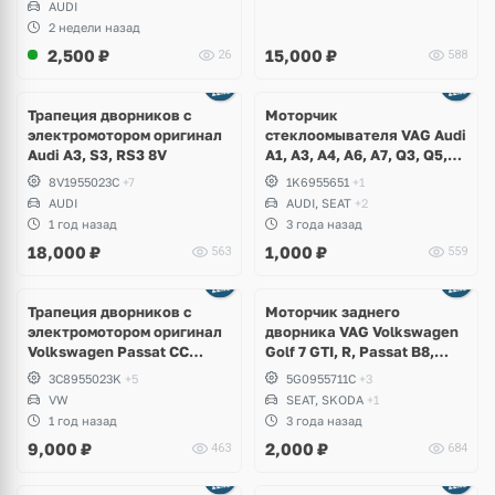
AUDI
2 недели назад
2,500
₽
15,000
₽
26
588
Трапеция дворников с
Моторчик
электромотором оригинал
стеклоомывателя VAG Audi
Audi A3, S3, RS3 8V
A1, A3, A4, A6, A7, Q3, Q5,
Q7, Q8, Volkswagen Golf,
8V1955023C
+7
1K6955651
+1
Jetta, Passat, Caddy,
AUDI
AUDI, SEAT
+2
Tiguan, Skoda Octavia,
1 год назад
3 года назад
Fabia, Kodiaq, Superb, Yeti,
18,000
₽
1,000
₽
563
559
Seat Leon, Altea, Bentley
Трапеция дворников с
Моторчик заднего
электромотором оригинал
дворника VAG Volkswagen
Volkswagen Passat CC
Golf 7 GTI, R, Passat B8,
рестайлинг
Tiguan, Teramont, Touareg
3C8955023K
+5
5G0955711C
+3
3, Skoda Octavia, Fabia,
VW
SEAT, SKODA
+1
Seat Ateca, Ibiza
1 год назад
3 года назад
9,000
₽
2,000
₽
463
684