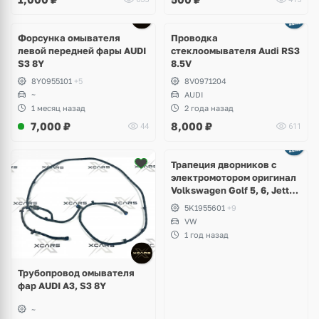
Форсунка омывателя
Проводка
левой передней фары AUDI
стеклоомывателя Audi RS3
S3 8Y
8.5V
8Y0955101
+5
8V0971204
~
AUDI
1 месяц назад
2 года назад
7,000
₽
8,000
₽
44
611
Ещё
1 фото
Трапеция дворников с
электромотором оригинал
Volkswagen Golf 5, 6, Jetta,
Scirocco, Eos
5K1955601
+9
VW
1 год назад
Трубопровод омывателя
фар AUDI A3, S3 8Y
~