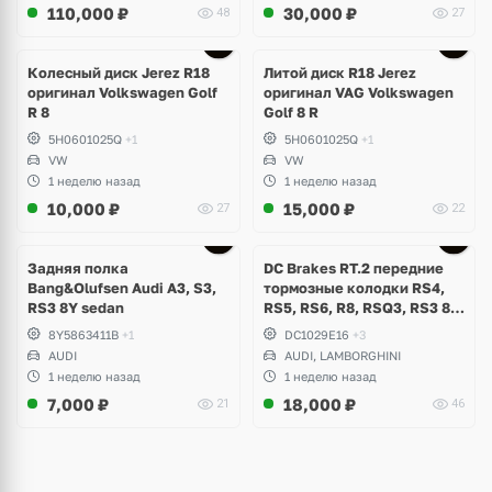
110,000
₽
30,000
₽
48
27
Ещё
3 фото
Колесный диск Jerez R18
Литой диск R18 Jerez
оригинал Volkswagen Golf
оригинал VAG Volkswagen
R 8
Golf 8 R
5H0601025Q
+1
5H0601025Q
+1
VW
VW
1 неделю назад
1 неделю назад
10,000
₽
15,000
₽
27
22
Задняя полка
DC Brakes RT.2 передние
Bang&Olufsen Audi A3, S3,
тормозные колодки RS4,
RS3 8Y sedan
RS5, RS6, R8, RSQ3, RS3 8V
(комплект 8 шт)
8Y5863411B
+1
DC1029E16
+3
AUDI
AUDI, LAMBORGHINI
1 неделю назад
1 неделю назад
7,000
₽
18,000
₽
21
46