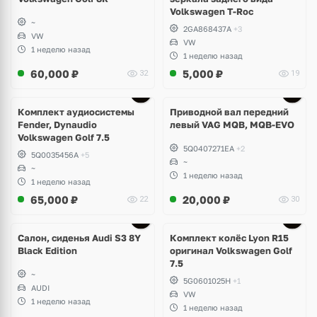
Volkswagen T-Roc
~
2GA868437A
+3
VW
VW
1 неделю назад
1 неделю назад
60,000
₽
5,000
₽
32
19
Комплект аудиосистемы
Приводной вал передний
Fender, Dynaudio
левый VAG MQB, MQB-EVO
Volkswagen Golf 7.5
5Q0407271EA
+2
5Q0035456A
+5
~
~
1 неделю назад
1 неделю назад
65,000
₽
20,000
₽
22
30
Ещё
2 фото
Салон, сиденья Audi S3 8Y
Комплект колёс Lyon R15
Black Edition
оригинал Volkswagen Golf
7.5
~
5G0601025H
+1
AUDI
VW
1 неделю назад
1 неделю назад