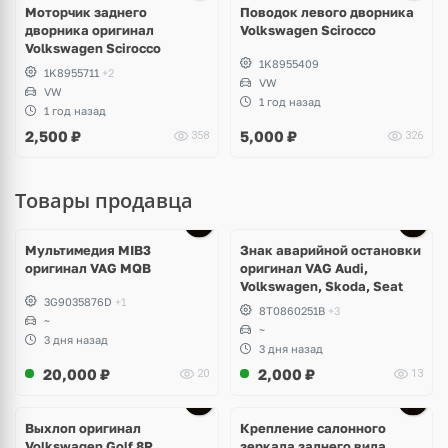
Моторчик заднего
Поводок левого дворника
дворника оригинал
Volkswagen Scirocco
Volkswagen Scirocco
1K8955409
1K8955711
+2
VW
VW
1 год назад
1 год назад
2,500
₽
5,000
₽
358
326
Товары продавца
Мультимедия MIB3
Знак аварийной остановки
оригинал VAG MQB
оригинал VAG Audi,
Volkswagen, Skoda, Seat
3G9035876D
+1
8T0860251B
+3
~
~
3 дня назад
3 дня назад
20,000
₽
2,000
₽
20
13
Выхлоп оригинал
Крепление салонного
Volkswagen Golf 8R
зеркала заднего вида