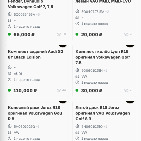
Fender, Dynaudio
левый VAG MQB, MQB-EVO
Volkswagen Golf 7, 7,5
5Q0407271EA
+2
5Q0035456A
+5
~
~
1 неделю назад
1 неделю назад
65,000
₽
20,000
₽
18
26
Ещё
2 фото
Комплект сидений Audi S3
Комплект колёс Lyon R15
8Y Black Edition
оригинал Volkswagen Golf
7.5
~
5G0601025H
+1
AUDI
VW
1 неделю назад
1 неделю назад
110,000
₽
30,000
₽
44
23
Ещё
3 фото
Колесный диск Jerez R18
Литой диск R18 Jerez
оригинал Volkswagen Golf
оригинал VAG Volkswagen
R 8
Golf 8 R
5H0601025Q
+1
5H0601025Q
+1
VW
VW
1 неделю назад
1 неделю назад