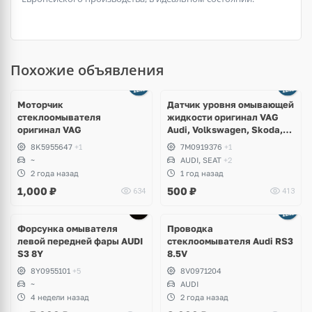
Похожие объявления
Моторчик
Датчик уровня омывающей
стеклоомывателя
жидкости оригинал VAG
оригинал VAG
Audi, Volkswagen, Skoda,
Seat, Bentley, Lamborghini
8K5955647
+1
7M0919376
+1
~
AUDI, SEAT
+2
2 года назад
1 год назад
1,000
₽
500
₽
634
413
Форсунка омывателя
Проводка
левой передней фары AUDI
стеклоомывателя Audi RS3
S3 8Y
8.5V
8Y0955101
+5
8V0971204
~
AUDI
4 недели назад
2 года назад