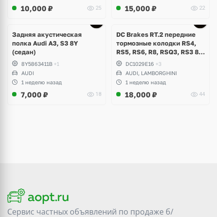
10,000
₽
15,000
₽
25
22
Задняя акустическая
DC Brakes RT.2 передние
полка Audi A3, S3 8Y
тормозные колодки RS4,
(седан)
RS5, RS6, R8, RSQ3, RS3 8V
(комплект 8 шт)
8Y5863411B
+1
DC1029E16
+3
AUDI
AUDI, LAMBORGHINI
1 неделю назад
1 неделю назад
7,000
₽
18,000
₽
18
44
Сервис частных объявлений по продаже
б/