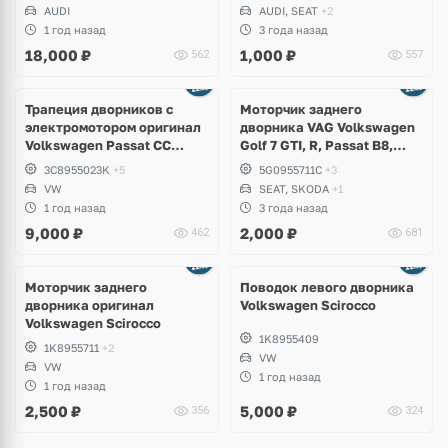
Jetta, Passat, Caddy,
AUDI
AUDI, SEAT
+2
Tiguan, Skoda Octavia,
1 год назад
3 года назад
Fabia, Kodiaq, Superb, Yeti,
18,000
₽
1,000
₽
562
557
Seat Leon, Altea, Bentley
Трапеция дворников с
Моторчик заднего
электромотором оригинал
дворника VAG Volkswagen
Volkswagen Passat CC
Golf 7 GTI, R, Passat B8,
рестайлинг
Tiguan, Teramont, Touareg
3C8955023K
+5
5G0955711C
+3
3, Skoda Octavia, Fabia,
VW
SEAT, SKODA
+1
Seat Ateca, Ibiza
1 год назад
3 года назад
9,000
₽
2,000
₽
462
681
Моторчик заднего
Поводок левого дворника
дворника оригинал
Volkswagen Scirocco
Volkswagen Scirocco
1K8955409
1K8955711
+2
VW
VW
1 год назад
1 год назад
2,500
₽
5,000
₽
356
324