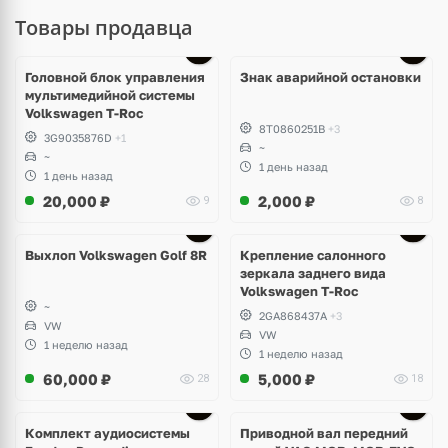
Товары продавца
Головной блок управления
Знак аварийной остановки
мультимедийной системы
Volkswagen T-Roc
8T0860251B
+3
3G9035876D
+1
~
~
1 день назад
1 день назад
20,000
₽
2,000
₽
9
8
Выхлоп Volkswagen Golf 8R
Крепление салонного
зеркала заднего вида
Volkswagen T-Roc
~
2GA868437A
+3
VW
VW
1 неделю назад
1 неделю назад
60,000
₽
5,000
₽
28
18
Комплект аудиосистемы
Приводной вал передний