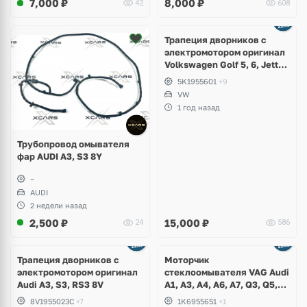
7,000
₽
8,000
₽
42
608
Ещё
1 фото
Трапеция дворников с
электромотором оригинал
Volkswagen Golf 5, 6, Jetta,
Scirocco, Eos
5K1955601
+9
VW
1 год назад
Трубопровод омывателя
фар AUDI A3, S3 8Y
~
AUDI
2 недели назад
2,500
₽
15,000
₽
24
586
Трапеция дворников с
Моторчик
электромотором оригинал
стеклоомывателя VAG Audi
Audi A3, S3, RS3 8V
A1, A3, A4, A6, A7, Q3, Q5,
Q7, Q8, Volkswagen Golf,
8V1955023C
+7
1K6955651
+1