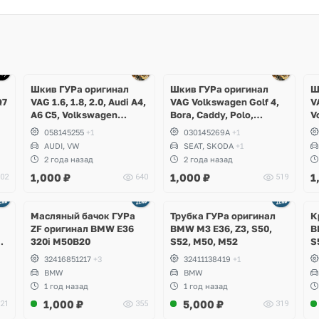
Ещё
Ещё
1 фото
1 фото
Шкив ГУРа оригинал
Шкив ГУРа оригинал
Ш
Q7
VAG 1.6, 1.8, 2.0, Audi A4,
VAG Volkswagen Golf 4,
V
A6 C5, Volkswagen
Bora, Caddy, Polo,
V
Passat B5
Beetle, Skoda Octavia,
058145255
+1
030145269A
+1
Felicia, Seat Leon, Arosa,
AUDI, VW
SEAT, SKODA
+1
Toledo, Cordoba
2 года назад
2 года назад
1,000
₽
1,000
₽
1
02
640
519
Масляный бачок ГУРа
Трубка ГУРа оригинал
К
ZF оригинал BMW E36
BMW M3 E36, Z3, S50,
B
320i M50B20
S52, M50, M52
S
M
32416851217
+3
32411138419
+1
BMW
BMW
1 год назад
1 год назад
1,000
₽
5,000
₽
21
355
319