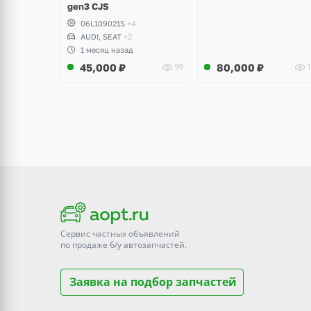
gen3 CJS
06L109021S
+4
AUDI, SEAT
+2
1 месяц назад
45,000
₽
80,000
₽
99
1
Сервис частных объявлений
по продаже
б/у
автозапчастей.
Заявка на подбор запчастей