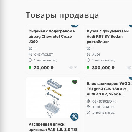
Товары продавца
щё
Ещё
ото
8 фото
Сиденья с подогревом и
Кузов с документами
airbag Chevrolet Cruze
Audi RS3 8V Sedan
J300
рестайлинг
~
~
CHEVROLET
AUDI
1 месяц назад
1 месяц назад
20,000
₽
300,000
₽
50
Ещё
2 фото
Блок цилиндров VAG 1.
TSI gen3 CJS 180 л.с.,
Audi A3 8V, Skoda
Octavia A7, Superb,
06K103023D
+5
Volkswagen Passat B8,
AUDI, SEAT
+2
Golf VII Alltrack, Seat
1 месяц назад
Leon
Распредвал впуск
оригинал VAG 1.8, 2.0 TSI