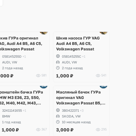
Ещё
Ещё
Ещё
1 фото
1 фото
1 фото
кив ГУРа оригинал
Шкив насоса ГУР VAG
AG, Audi A4 B5, A6 C5,
Audi A4 B5, A6 C5,
olkswagen Passat
Volkswagen Passat
058145255D
+1
058145255C
+1
AUDI, VW
AUDI, VW
2 года назад
2 года назад
,000
₽
1,000
₽
581
541
Ещё
1 фото
ронштейн бачка ГУРа
Масляный бачок ГУРа
MW M3 E36, Z3, S50,
оригинал VAG
52, M40, M42, M43,
Volkswagen Passat B5,
50, M51, M52
Skoda Superb 1
32411141655
+1
3B0422371
+3
BMW
SKODA, VW
1 год назад
10 месяцев назад
1,000
₽
3,000
₽
367
295