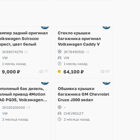
Ещё
Ещё
2 фото
8 фото
ампер задний оригинал
Стекло крышки
olkswagen Scirocco
багажника оригинал
орест, цвет белый
Volkswagen Caddy V
1K8807417N
+2
2K7845051D
+2
VW
VW
1 месяц назад
1 месяц назад
9,000
₽
64,100
₽
77
82
Ещё
2 фото
ополиный бак дизель,
Обшивка крышки
олный привод 4Motion
багажника GM Chevrolet
AG PQ35, Volkswagen
Cruze J300 sedan
cirocco, Golf V, VI,
1K0201060GE
+3
~
koda Yeti, Octavia A5,
VW
CHEVROLET
uperb, Audi A3, Seat
2 месяца назад
2 месяца назад
ltea