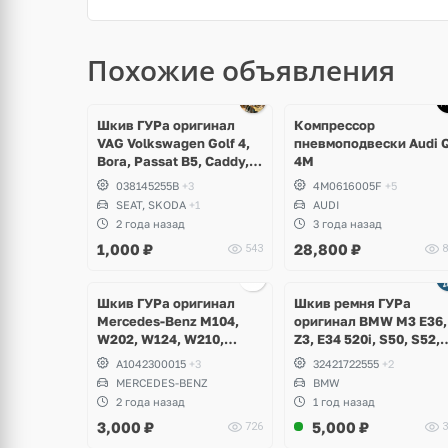
Похожие объявления
щё
Ещё
ото
1 фото
Шкив ГУРа оригинал
Компрессор
VAG Volkswagen Golf 4,
пневмоподвески Audi 
Bora, Passat B5, Caddy,
4M
Polo, Beetle, Transporter,
038145255B
+3
4M0616005F
+5
Skoda Octavia, Seat
SEAT, SKODA
+1
AUDI
Leon, Toledo, Cordoba,
2 года назад
3 года назад
Arosa
1,000
₽
28,800
₽
543
8
Ещё
1 фото
Шкив ГУРа оригинал
Шкив ремня ГУРа
Mercedes-Benz M104,
оригинал BMW M3 E36,
W202, W124, W210,
Z3, E34 520i, S50, S52,
W140, W129
M42, M50, M52
A1042300015
+3
32421722555
+2
MERCEDES-BENZ
BMW
2 года назад
1 год назад
3,000
₽
5,000
₽
726
3