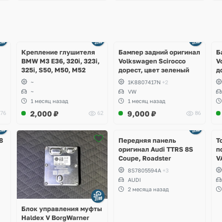
Ещё
Ещё
1 фото
4 фото
Крепление глушителя
Бампер задний оригинал
Б
BMW M3 E36, 320i, 323i,
Volkswagen Scirocco
V
325i, S50, M50, M52
дорест, цвет зеленый
д
~
1K8807417N
+2
~
VW
1 месяц назад
1 месяц назад
2,000
₽
9,000
₽
76
62
86
Ещё
2 фото
8
Передняя панель
Т
оригинал Audi TTRS 8S
п
Coupe, Roadster
V
S
8S7805594A
+3
S
AUDI
S
2 месяца назад
A
Блок управления муфты
Haldex V BorgWarner