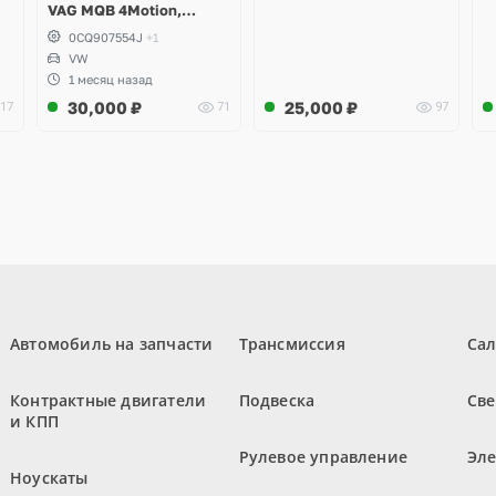
VAG MQB 4Motion,
Volkswagen Tiguan
0CQ907554J
+1
VW
1 месяц назад
30,000
₽
25,000
₽
17
71
97
Автомобиль на запчасти
Трансмиссия
Са
Контрактные двигатели
Подвеска
Све
и КПП
Рулевое управление
Эл
Ноускаты