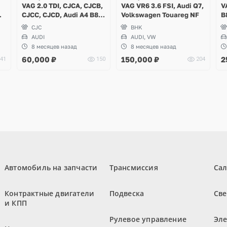
VAG 2.0 TDI, CJCA, CJCB,
VAG VR6 3.6 FSI, Audi Q7,
V
A6
CJCC, CJCD, Audi A4 B8,
Volkswagen Touareg NF
B
A5, Q5
CJC
BHK
AUDI
AUDI, VW
8 месяцев назад
8 месяцев назад
60,000
₽
150,000
₽
2
41
150
204
Автомобиль на запчасти
Трансмиссия
Са
Контрактные двигатели
Подвеска
Све
и КПП
Рулевое управление
Эл