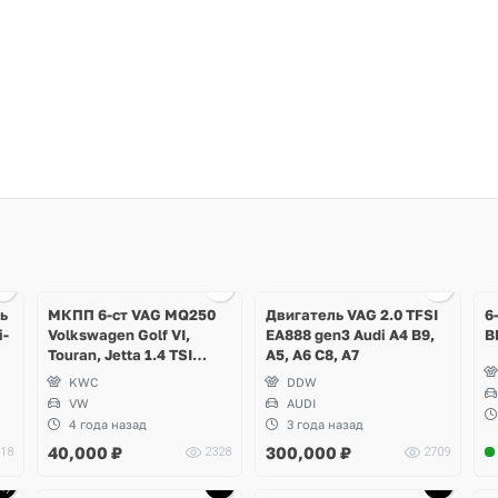
Ещё
5 фото
ь
МКПП 6-ст VAG MQ250
Двигатель VAG 2.0 TFSI
6
i-
Volkswagen Golf VI,
EA888 gen3 Audi A4 B9,
B
Touran, Jetta 1.4 TSI
A5, A6 C8, A7
CAVD 160 л.с.
KWC
DDW
VW
AUDI
4 года назад
3 года назад
40,000
₽
300,000
₽
18
2328
2709
Ещё
Ещё