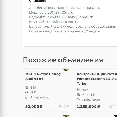
Описание
ДВС, бензиновый мотор ВАГ 4.2 литра ФСИ.
Мощность 260 кВт / 354 л.с.
Подходит на Ауди С5 Б8 Купе, Спортбэк.
Из США без пробега по России.
Цена за голый столбик без навесного оборудования.
Гарантия на установку и проверку 2 недели.
Похожие объявления
Ещё
4 фото
МКПП 6-ступ Getrag
Контрактный двигател
Audi A4 B6
Porsche Macan V6 2.9 B
Turbo
GEA
DGR
AUDI
PORSCHE
4 года назад
2 года назад
10,000
₽
1,250,000
₽
2180
18
Ещё
Ещё