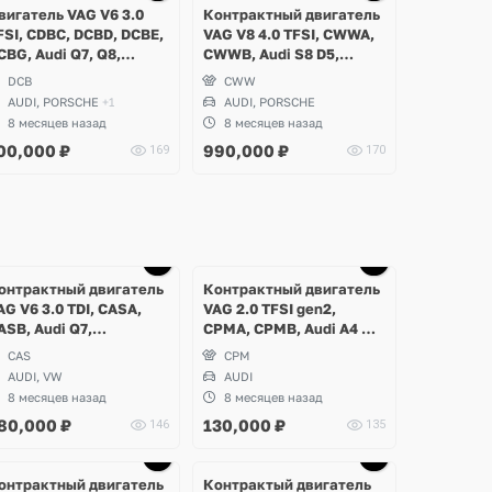
1 фото
4 фото
2 фото
вигатель VAG V6 3.0
Контрактный двигатель
FSI, CDBC, DCBD, DCBE,
VAG V8 4.0 TFSI, CWWA,
CBG, Audi Q7, Q8,
CWWB, Audi S8 D5,
orsche Cayenne 9Y,
Porsche Panamera Turbo
DCB
CWW
olkswagen Touareg CR
AUDI, PORSCHE
+1
AUDI, PORSCHE
8 месяцев назад
8 месяцев назад
00,000
₽
990,000
₽
169
170
Ещё
1 фото
онтрактный двигатель
Контрактный двигатель
AG V6 3.0 TDI, CASA,
VAG 2.0 TFSI gen2,
ASB, Audi Q7,
CPMA, CPMB, Audi A4 B8,
olkswagen Touareg GP
Audi A5, Q5 USA
CAS
CPM
AUDI, VW
AUDI
8 месяцев назад
8 месяцев назад
80,000
₽
130,000
₽
146
135
онтрактный двигатель
Контрактый двигатель