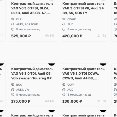
2 фото
2 фото
Контрактный двигатель
Контрактный двигатель
Д
VAG V6 3.0 TFSI, DLZA,
VAG 3.0 TFSI V6, Audi S4
T
DLZB, Audi A6 C8, A7,
B9, S5, SQ5 FY
D
Porsche Macan
P
DLZ
CWGD
V
AUDI, PORSCHE
AUDI
8 месяцев назад
8 месяцев назад
525,000
₽
420,000
₽
7
14
149
152
ь
Контрактный двигатель
Контрактный двигатель
К
,
VAG V6 3.0 TDI, Audi Q7,
VAG V6 3.0 TDI CCWA,
V
Volkswagen Touareg GP
CCWB, Audi A4 B8,
C
Allroad, Audi A5, Q5
V
BUG
CCW
AUDI, VW
AUDI
8 месяцев назад
8 месяцев назад
175,000
₽
130,000
₽
2
34
131
138
Ещё
1 фото
ь
Контрактный двигатель
Контрактный двигатель
К