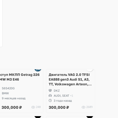
Ещё
4 фото
-ступ МКПП Getrag 226
Двигатель VAG 2.0 TFSI
MW M3 E46
EA888 gen3 Audi S1, A3,
TT, Volkswagen Arteon,
S6S420G
Tiguan, Passat B8, Seat
DKZ
BMW
Ateca
AUDI, SEAT
+1
9 месяцев назад
3 года назад
300,000
₽
300,000
₽
248
2689
Ещё
Ещё
Ещё