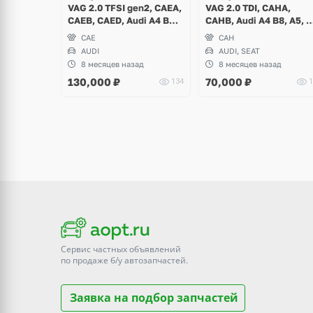
VAG 2.0 TFSI gen2, CAEA,
VAG 2.0 TDI, CAHA,
CAEB, CAED, Audi A4 B8,
CAHB, Audi A4 B8, A5, 
A5, A6 C7 USA
C7, Seat Exeo ST
CAE
CAH
AUDI
AUDI, SEAT
8 месяцев назад
8 месяцев назад
130,000
₽
70,000
₽
134
1
Сервис частных объявлений
по продаже
б/у
автозапчастей.
Заявка на подбор запчастей