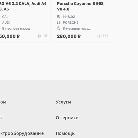
AG V6 3.2 CALA, Audi A4
Porsche Cayenne S 958
8, A5
V8 4.8
CAL
M48.02
AUDI
PORSCHE
8 месяцев назад
8 месяцев назад
50,000
₽
280,000
₽
105
131
лон
Услуги
т
О сервисе
ектрооборудование
Помощь