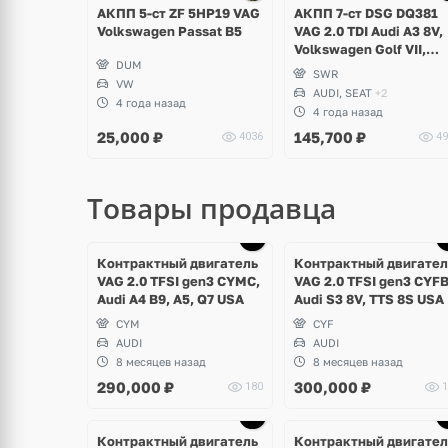
4 фото
2 фото
АКПП 5-ст ZF 5HP19 VAG
АКПП 7-ст DSG DQ381
Volkswagen Passat B5
VAG 2.0 TDI Audi A3 8V,
Volkswagen Golf VII,
DUM
Skoda Octavia A7, Seat
SWR
VW
Leon
AUDI, SEAT
+2
4 года назад
4 года назад
25,000
₽
145,700
₽
4036
49
Товары продавца
Ещё
1 фото
Контрактный двигатель
Контрактный двигател
VAG 2.0 TFSI gen3 CYMC,
VAG 2.0 TFSI gen3 CYFB
Audi A4 B9, A5, Q7 USA
Audi S3 8V, TTS 8S USA
CYM
CYF
AUDI
AUDI
8 месяцев назад
8 месяцев назад
290,000
₽
300,000
₽
180
1
Контрактный двигатель
Контрактный двигател