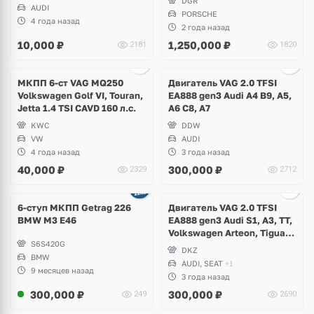
DGR
AUDI
PORSCHE
4 года назад
2 года назад
10,000
₽
1,250,000
₽
2181
1820
Ещё
5 фото
МКПП 6-ст VAG MQ250
Двигатель VAG 2.0 TFSI
Volkswagen Golf VI, Touran,
EA888 gen3 Audi A4 B9, A5,
Jetta 1.4 TSI CAVD 160 л.с.
A6 C8, A7
KWC
DDW
VW
AUDI
4 года назад
3 года назад
40,000
₽
300,000
₽
2329
2712
6-ступ МКПП Getrag 226
Двигатель VAG 2.0 TFSI
BMW M3 E46
EA888 gen3 Audi S1, A3, TT,
Volkswagen Arteon, Tiguan,
S6S420G
Passat B8, Seat Ateca
DKZ
BMW
AUDI, SEAT
+1
9 месяцев назад
3 года назад
300,000
₽
300,000
₽
249
2690
Ещё