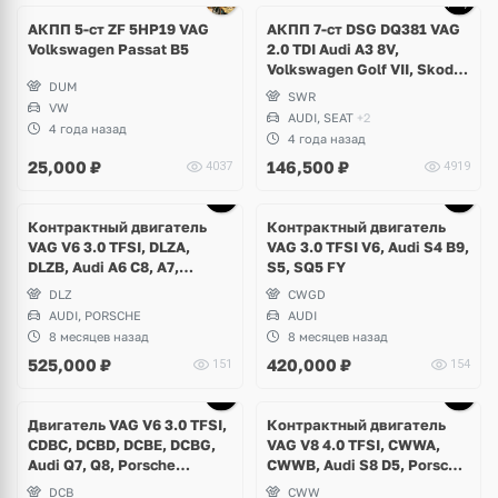
4 фото
АКПП 5-ст ZF 5HP19 VAG
АКПП 7-ст DSG DQ381 VAG
Volkswagen Passat B5
2.0 TDI Audi A3 8V,
Volkswagen Golf VII, Skoda
DUM
Octavia A7, Seat Leon
SWR
VW
AUDI, SEAT
+2
4 года назад
4 года назад
25,000
₽
146,500
₽
4037
4919
Ещё
2 фото
Контрактный двигатель
Контрактный двигатель
VAG V6 3.0 TFSI, DLZA,
VAG 3.0 TFSI V6, Audi S4 B9,
DLZB, Audi A6 C8, A7,
S5, SQ5 FY
Porsche Macan
DLZ
CWGD
AUDI, PORSCHE
AUDI
8 месяцев назад
8 месяцев назад
525,000
₽
420,000
₽
151
154
Ещё
1 фото
Двигатель VAG V6 3.0 TFSI,
Контрактный двигатель
CDBC, DCBD, DCBE, DCBG,
VAG V8 4.0 TFSI, CWWA,
Audi Q7, Q8, Porsche
CWWB, Audi S8 D5, Porsche
Cayenne 9Y, Volkswagen
Panamera Turbo
DCB
CWW