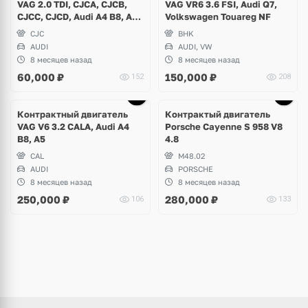
VAG 2.0 TDI, CJCA, CJCB,
VAG VR6 3.6 FSI, Audi Q7,
CJCC, CJCD, Audi A4 B8, A5,
Volkswagen Touareg NF
Q5
CJC
BHK
AUDI
AUDI, VW
8 месяцев назад
8 месяцев назад
60,000
₽
150,000
₽
152
208
Контрактный двигатель
Контрактый двигатель
VAG V6 3.2 CALA, Audi A4
Porsche Cayenne S 958 V8
B8, A5
4.8
CAL
M48.02
AUDI
PORSCHE
8 месяцев назад
8 месяцев назад
250,000
₽
280,000
₽
106
133