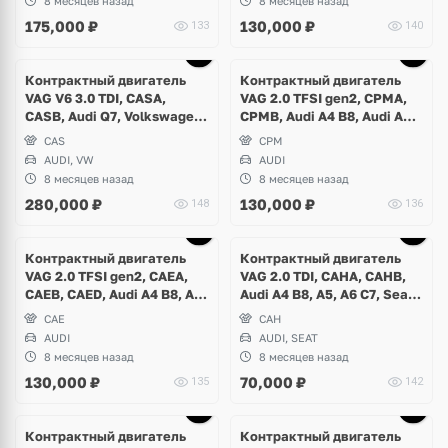
8 месяцев назад
8 месяцев назад
175,000
₽
130,000
₽
133
140
Контрактный двигатель
Контрактный двигатель
VAG V6 3.0 TDI, CASA,
VAG 2.0 TFSI gen2, CPMA,
CASB, Audi Q7, Volkswagen
CPMB, Audi A4 B8, Audi A5,
Touareg GP
Q5 USA
CAS
CPM
AUDI, VW
AUDI
8 месяцев назад
8 месяцев назад
280,000
₽
130,000
₽
148
136
Контрактный двигатель
Контрактный двигатель
VAG 2.0 TFSI gen2, CAEA,
VAG 2.0 TDI, CAHA, CAHB,
CAEB, CAED, Audi A4 B8, A5,
Audi A4 B8, A5, A6 C7, Seat
A6 C7 USA
Exeo ST
CAE
CAH
AUDI
AUDI, SEAT
8 месяцев назад
8 месяцев назад
130,000
₽
70,000
₽
135
142
Контрактный двигатель
Контрактный двигатель