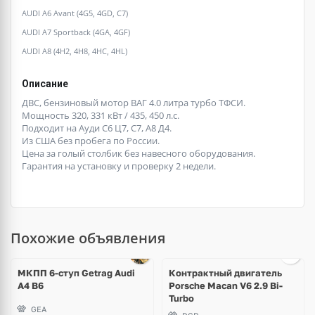
AUDI A6 Avant (4G5, 4GD, C7)
AUDI A7 Sportback (4GA, 4GF)
AUDI A8 (4H2, 4H8, 4HC, 4HL)
Описание
ДВС, бензиновый мотор ВАГ 4.0 литра турбо ТФСИ.
Мощность 320, 331 кВт / 435, 450 л.с.
Подходит на Ауди С6 Ц7, С7, А8 Д4.
Из США без пробега по России.
Цена за голый столбик без навесного оборудования.
Гарантия на установку и проверку 2 недели.
Похожие объявления
Ещё
4 фото
МКПП 6-ступ Getrag Audi
Контрактный двигатель
A4 B6
Porsche Macan V6 2.9 Bi-
Turbo
GEA