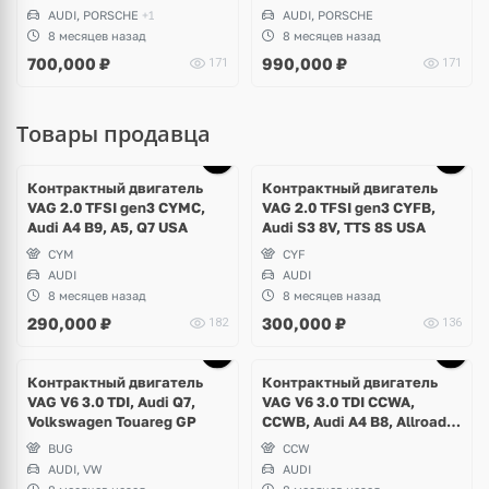
Touareg CR
AUDI, PORSCHE
+1
AUDI, PORSCHE
8 месяцев назад
8 месяцев назад
700,000
₽
990,000
₽
171
171
Товары продавца
Контрактный двигатель
Контрактный двигатель
VAG 2.0 TFSI gen3 CYMC,
VAG 2.0 TFSI gen3 CYFB,
Audi A4 B9, A5, Q7 USA
Audi S3 8V, TTS 8S USA
CYM
CYF
AUDI
AUDI
8 месяцев назад
8 месяцев назад
290,000
₽
300,000
₽
182
136
Контрактный двигатель
Контрактный двигатель
VAG V6 3.0 TDI, Audi Q7,
VAG V6 3.0 TDI CCWA,
Volkswagen Touareg GP
CCWB, Audi A4 B8, Allroad,
Audi A5, Q5
BUG
CCW
AUDI, VW
AUDI