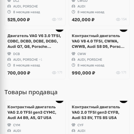
DLZ
CWGD
AUDI, PORSCHE
AUDI
8 месяцев назад
8 месяцев назад
525,000
₽
420,000
₽
151
154
Ещё
1 фото
Двигатель VAG V6 3.0 TFSI,
Контрактный двигатель
CDBC, DCBD, DCBE, DCBG,
VAG V8 4.0 TFSI, CWWA,
Audi Q7, Q8, Porsche
CWWB, Audi S8 D5, Porsche
Cayenne 9Y, Volkswagen
Panamera Turbo
DCB
CWW
Touareg CR
AUDI, PORSCHE
+1
AUDI, PORSCHE
8 месяцев назад
8 месяцев назад
700,000
₽
990,000
₽
171
171
Товары продавца
Контрактный двигатель
Контрактный двигатель
VAG 2.0 TFSI gen3 CYMC,
VAG 2.0 TFSI gen3 CYFB,
Audi A4 B9, A5, Q7 USA
Audi S3 8V, TTS 8S USA
CYM
CYF
AUDI
AUDI