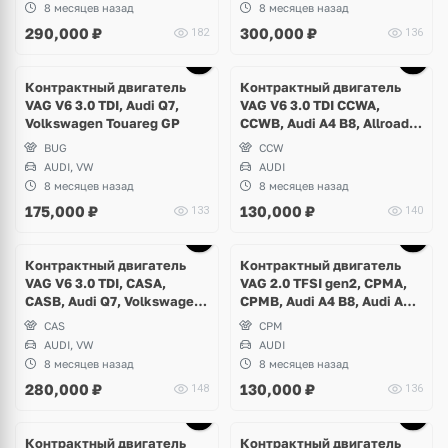
8 месяцев назад
8 месяцев назад
290,000
₽
300,000
₽
182
136
Контрактный двигатель
Контрактный двигатель
VAG V6 3.0 TDI, Audi Q7,
VAG V6 3.0 TDI CCWA,
Volkswagen Touareg GP
CCWB, Audi A4 B8, Allroad,
Audi A5, Q5
BUG
CCW
AUDI, VW
AUDI
8 месяцев назад
8 месяцев назад
175,000
₽
130,000
₽
133
140
Контрактный двигатель
Контрактный двигатель
VAG V6 3.0 TDI, CASA,
VAG 2.0 TFSI gen2, CPMA,
CASB, Audi Q7, Volkswagen
CPMB, Audi A4 B8, Audi A5,
Touareg GP
Q5 USA
CAS
CPM
AUDI, VW
AUDI
8 месяцев назад
8 месяцев назад
280,000
₽
130,000
₽
148
136
Контрактный двигатель
Контрактный двигатель