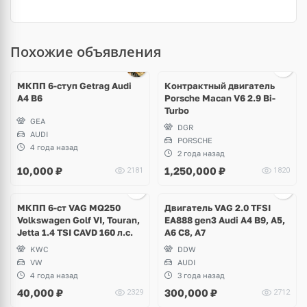
Похожие объявления
Ещё
4 фото
МКПП 6-ступ Getrag Audi
Контрактный двигатель
A4 B6
Porsche Macan V6 2.9 Bi-
Turbo
GEA
DGR
AUDI
PORSCHE
4 года назад
2 года назад
10,000
₽
1,250,000
₽
2181
1820
Ещё
5 фото
МКПП 6-ст VAG MQ250
Двигатель VAG 2.0 TFSI
Volkswagen Golf VI, Touran,
EA888 gen3 Audi A4 B9, A5,
Jetta 1.4 TSI CAVD 160 л.с.
A6 C8, A7
KWC
DDW
VW
AUDI
4 года назад
3 года назад
40,000
₽
300,000
₽
2329
2712