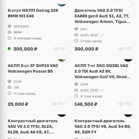
6-ступ МКПП Getrag 226
Двигатель VAG 2.0 TFSI
BMW M3 E46
EA888 gen3 Audi S1, A3, TT,
Volkswagen Arteon, Tiguan,
S6S420G
Passat B8, Seat Ateca
DKZ
BMW
AUDI, SEAT
+1
9 месяцев назад
3 года назад
300,000
₽
300,000
₽
250
2690
Ещё
4 фото
АКПП 5-ст ZF 5HP19 VAG
АКПП 7-ст DSG DQ381 VAG
Volkswagen Passat B5
2.0 TDI Audi A3 8V,
Volkswagen Golf VII, Skoda
DUM
Octavia A7, Seat Leon
SWR
VW
AUDI, SEAT
+2
4 года назад
4 года назад
25,000
₽
146,500
₽
4037
4920
Ещё
2 фото
Контрактный двигатель
Контрактный двигатель
VAG V6 3.0 TFSI, DLZA,
VAG 3.0 TFSI V6, Audi S4 B9,
DLZB, Audi A6 C8, A7,
S5, SQ5 FY
Porsche Macan