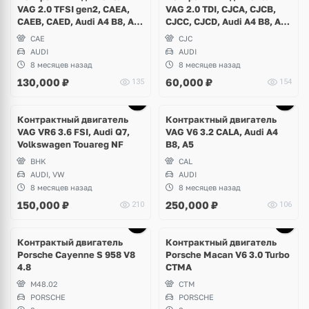
VAG 2.0 TFSI gen2, CAEA,
VAG 2.0 TDI, CJCA, CJCB,
CAEB, CAED, Audi A4 B8, A5,
CJCC, CJCD, Audi A4 B8, A5,
A6 C7 USA
Q5
CAE
CJC
AUDI
AUDI
8 месяцев назад
8 месяцев назад
130,000
₽
60,000
₽
135
154
Ещё
1 фото
Контрактный двигатель
Контрактный двигатель
VAG VR6 3.6 FSI, Audi Q7,
VAG V6 3.2 CALA, Audi A4
Volkswagen Touareg NF
B8, A5
BHK
CAL
AUDI, VW
AUDI
8 месяцев назад
8 месяцев назад
150,000
₽
250,000
₽
210
106
Ещё
1 фото
Контрактый двигатель
Контрактный двигатель
Porsche Cayenne S 958 V8
Porsche Macan V6 3.0 Turbo
4.8
CTMA
M48.02
CTM
PORSCHE
PORSCHE