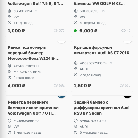
Volkswagen Golf 7.5 R, GTI,
бампера VW GOLF MK8
GTD, e-Golf
5H6807393B; 5H6807394B
5G6807394
+2
5H6807393B
+5
VW
VW
1 год назад
4 недели назад
1,000
₽
6,000
₽
376
40
Ещё
2 фото
Рамка под номер в
Крышка форсунки
передний бампер
омывателя Audi A6 C7 2016
Mercedes-Benz W124 E-
4G0955275FGRU
+3
Klass
A1248851823
+1
AUDI
MERCEDES-BENZ
2 года назад
2 года назад
4,000
₽
1,500
₽
682
555
Ещё
1 фото
Решетка переднего
Задний бампер с
бампера левая оригинал
диффузором оригинал Audi
Volkswagen Golf 7 GTI
RS3 8V Sedan
дорест
5G0853665E
+2
8V5807067M
+9
VW
AUDI
9 месяцев назад
6 месяцев назад