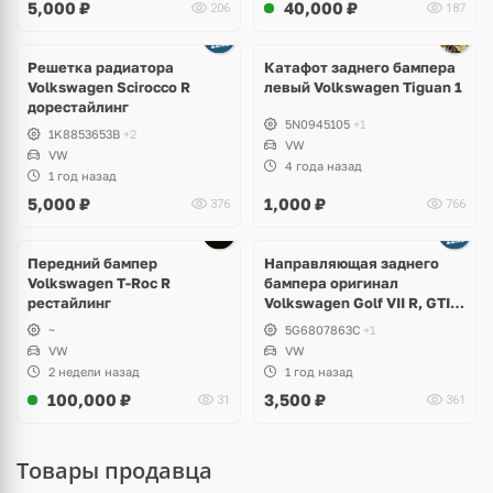
5,000
₽
40,000
₽
206
187
Решетка радиатора
Катафот заднего бампера
Volkswagen Scirocco R
левый Volkswagen Tiguan 1
дорестайлинг
5N0945105
+1
1K8853653B
+2
VW
VW
4 года назад
1 год назад
5,000
₽
1,000
₽
376
766
Передний бампер
Направляющая заднего
Volkswagen T-Roc R
бампера оригинал
рестайлинг
Volkswagen Golf VII R, GTI,
e-Golf
~
5G6807863C
+1
VW
VW
2 недели назад
1 год назад
100,000
₽
3,500
₽
31
361
Товары продавца
Ещё