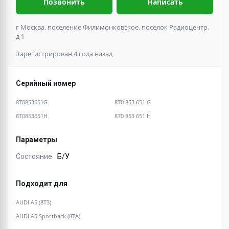
Позвонить
Написать
г Москва, поселение Филимонковское, поселок Радиоцентр,
д 1
Зарегистрирован 4 года назад
Серийный номер
8T0853651G
8T0 853 651 G
8T0853651H
8T0 853 651 H
Параметры
Состояние
Б/У
Подходит для
AUDI A5 (8T3)
AUDI A5 Sportback (8TA)