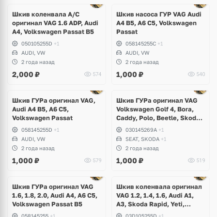
1 фото
Шкив коленвала A/C
Шкив насоса ГУР VAG Audi
оригинал VAG 1.6 ADP, Audi
A4 B5, A6 C5, Volkswagen
A4, Volkswagen Passat B5
Passat
050105255D
+1
058145255C
+1
AUDI, VW
AUDI, VW
2 года назад
2 года назад
2,000
₽
1,000
₽
574
540
Ещё
1 фото
Шкив ГУРа оригинал VAG,
Шкив ГУРа оригинал VAG
Audi A4 B5, A6 C5,
Volkswagen Golf 4, Bora,
Volkswagen Passat
Caddy, Polo, Beetle, Skoda
Octavia, Felicia, Seat Leon,
058145255D
+1
030145269A
+1
Arosa, Toledo, Cordoba
AUDI, VW
SEAT, SKODA
+1
2 года назад
2 года назад
1,000
₽
1,000
₽
579
519
Ещё
1 фото
Шкив ГУРа оригинал VAG
Шкив коленвала оригинал
1.6, 1.8, 2.0, Audi A4, A6 C5,
VAG 1.2, 1.4, 1.6, Audi A1,
Volkswagen Passat B5
A3, Skoda Rapid, Yeti,
Fabia, Roomster, Superb,
058145255
+1
03D105255D
+1