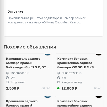
Описание
Оригинальная решетка радиатора в бампер рамкой
номерного знака Ауди А5 Купе, Спортбэк Кватро.
Похожие объявления
Наполнитель заднего
Комплект боковых
бампера правый
кронштейнов заднего
Volkswagen Golf 7.5 R, GTI,
бампера VW GOLF MK8
GTD
5H6807394E; 5H6807393E
5G6807510C
+1
5H6807393E
+5
VW
VW
1 год назад
4 недели назад
2,500
₽
12,000
₽
369
43
Кронштейн заднего
Комплект боковых
бампера правый
кронштейнов заднего