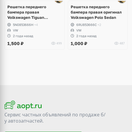
Решетка переднего
Решетка переднего
бампера правая
бампера правая оригинал
Volkswagen Tiguan
Volkswagen Polo Sedan
дорестайлинг
5N0853666H
+4
6RU853666C
+2
VW
VW
2 года назад
2 года назад
1,500
₽
1,000
₽
499
487
Сервис частных объявлений по продаже
б/
у
автозапчастей.