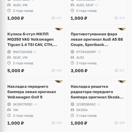
Volkswagen Golf 5, 6, Jetta,
AUDI, VW
AUDI, SEAT
+2
Tiguan, Eos, Scirocco,
2 года назад
2 года назад
Passat B6, B7, Polo, Touran,
1,000
₽
1,000
₽
637
574
Seat Leon
Ещё
1 фото
Кулиса 6-ступ МКПП
Противотуманная фара
MQ350 VAG Volkswagen
левая оригинал Audi A5 B8
Tiguan 1.4 TSI CAV, CTH,
Coupe, Sportback
Sharan, Seat Alhambra
рестайлинг
5N0711046B
+1
8T0941699F
+5
SEAT, VW
AUDI
2 года назад
2 года назад
5,000
₽
3,000
₽
696
521
Накладка переднего
Накладка решетки
бампера левая оригинал
радиатора переднего
Volkswagen Golf 5
бампера оригинал Skoda
Octavia A5
1K0807655C
+4
1Z0853666C
+2
VW
SKODA
2 года назад
2 года назад
1,000
₽
1,000
₽
590
589