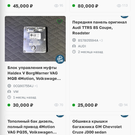
45,000
₽
80,000
₽
95
113
Ещё
2 фото
Передняя панель оригинал
Audi TTRS 8S Coupe,
Roadster
8S7805594A
+3
AUDI
2 месяца назад
Блок управления муфты
Haldex V BorgWarner VAG
MQB 4Motion, Volkswagen
Tiguan
0CQ907554J
+1
VW
1 месяц назад
30,000
₽
25,000
₽
70
94
Тополиный бак дизель,
Обшивка крышки
полный привод 4Motion
багажника GM Chevrolet
VAG PQ35, Volkswagen
Cruze J300 sedan