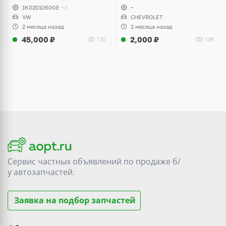
Scirocco, Golf V, VI, Skoda
1K0201060GE
+3
~
Yeti, Octavia A5, Superb,
VW
CHEVROLET
Audi A3, Seat Altea
2 месяца назад
2 месяца назад
45,000
₽
2,000
₽
130
108
Сервис частных объявлений по продаже
б/
у
автозапчастей.
Заявка на подбор запчастей