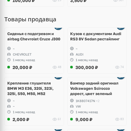
100,000
₽
3,500
₽
29
361
Товары продавца
Ещё
8 фото
Сиденья с подогревом и
Кузов с документами Audi
airbag Chevrolet Cruze J300
RS3 8V Sedan рестайлинг
~
~
CHEVROLET
AUDI
1 месяц назад
1 месяц назад
20,000
₽
300,000
₽
48
74
Ещё
1 фото
Крепление глушителя
Бампер задний оригинал
BMW M3 E36, 320i, 323i,
Volkswagen Scirocco
325i, S50, M50, M52
дорест, цвет зеленый
~
1K8807417N
+2
~
VW
1 месяц назад
1 месяц назад
2,000
₽
9,000
₽
61
83