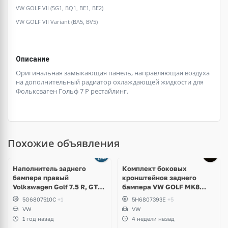
VW GOLF VII (5G1, BQ1, BE1, BE2)
VW GOLF VII Variant (BA5, BV5)
Описание
Оригинальная замыкающая панель, направляющая воздуха
на дополнительный радиатор охлаждающей жидкости для
Фольксваген Гольф 7 Р рестайлинг.
Похожие объявления
Наполнитель заднего
Комплект боковых
бампера правый
кронштейнов заднего
Volkswagen Golf 7.5 R, GTI,
бампера VW GOLF MK8
GTD
5H6807394E; 5H6807393E
5G6807510C
+1
5H6807393E
+5
VW
VW
1 год назад
4 недели назад