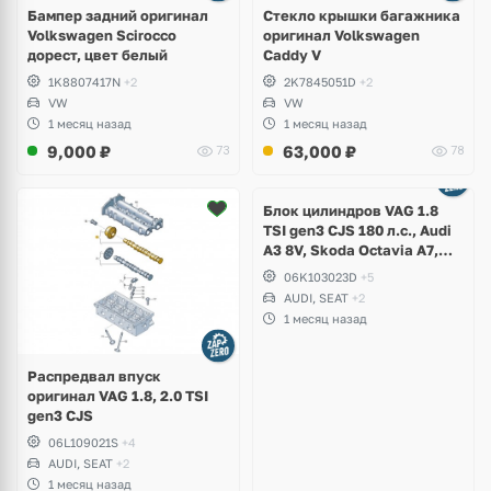
Бампер задний оригинал
Стекло крышки багажника
Volkswagen Scirocco
оригинал Volkswagen
дорест, цвет белый
Caddy V
1K8807417N
+2
2K7845051D
+2
VW
VW
1 месяц назад
1 месяц назад
9,000
₽
63,000
₽
73
78
Ещё
2 фото
Блок цилиндров VAG 1.8
TSI gen3 CJS 180 л.с., Audi
A3 8V, Skoda Octavia A7,
Superb, Volkswagen Passat
06K103023D
+5
B8, Golf VII Alltrack, Seat
AUDI, SEAT
+2
Leon
1 месяц назад
Распредвал впуск
оригинал VAG 1.8, 2.0 TSI
gen3 CJS
06L109021S
+4
AUDI, SEAT
+2
1 месяц назад