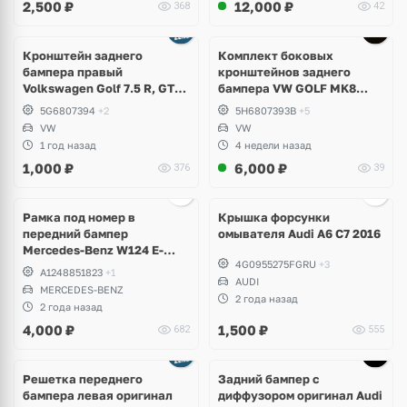
2,500
₽
12,000
₽
368
42
Кронштейн заднего
Комплект боковых
бампера правый
кронштейнов заднего
Volkswagen Golf 7.5 R, GTI,
бампера VW GOLF MK8
GTD, e-Golf
5H6807393B; 5H6807394B
5G6807394
+2
5H6807393B
+5
VW
VW
1 год назад
4 недели назад
1,000
₽
6,000
₽
376
39
Ещё
2 фото
Рамка под номер в
Крышка форсунки
передний бампер
омывателя Audi A6 C7 2016
Mercedes-Benz W124 E-
4G0955275FGRU
+3
Klass
A1248851823
+1
AUDI
MERCEDES-BENZ
2 года назад
2 года назад
4,000
₽
1,500
₽
682
555
Ещё
1 фото
Решетка переднего
Задний бампер с
бампера левая оригинал
диффузором оригинал Audi