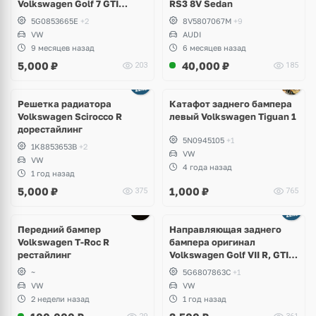
Volkswagen Golf 7 GTI
RS3 8V Sedan
дорест
5G0853665E
+2
8V5807067M
+9
VW
AUDI
9 месяцев назад
6 месяцев назад
5,000
₽
40,000
₽
203
185
Решетка радиатора
Катафот заднего бампера
Volkswagen Scirocco R
левый Volkswagen Tiguan 1
дорестайлинг
5N0945105
+1
1K8853653B
+2
VW
VW
4 года назад
1 год назад
5,000
₽
1,000
₽
375
765
Передний бампер
Направляющая заднего
Volkswagen T-Roc R
бампера оригинал
рестайлинг
Volkswagen Golf VII R, GTI,
e-Golf
~
5G6807863C
+1
VW
VW
2 недели назад
1 год назад