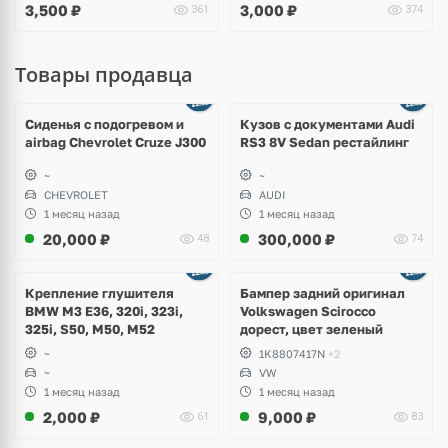
3,500
₽
3,000
₽
361
374
Товары продавца
Ещё
8 фото
Сиденья с подогревом и
Кузов с документами Audi
airbag Chevrolet Cruze J300
RS3 8V Sedan рестайлинг
~
~
CHEVROLET
AUDI
1 месяц назад
1 месяц назад
20,000
₽
300,000
₽
48
74
Ещё
1 фото
Крепление глушителя
Бампер задний оригинал
BMW M3 E36, 320i, 323i,
Volkswagen Scirocco
325i, S50, M50, M52
дорест, цвет зеленый
~
1K8807417N
+2
~
VW
1 месяц назад
1 месяц назад
2,000
₽
9,000
₽
61
83