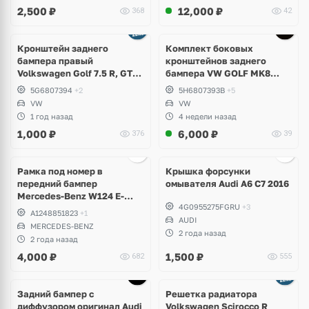
2,500
₽
12,000
₽
368
42
Кронштейн заднего
Комплект боковых
бампера правый
кронштейнов заднего
Volkswagen Golf 7.5 R, GTI,
бампера VW GOLF MK8
GTD, e-Golf
5H6807393B; 5H6807394B
5G6807394
+2
5H6807393B
+5
VW
VW
1 год назад
4 недели назад
1,000
₽
6,000
₽
376
39
Ещё
2 фото
Рамка под номер в
Крышка форсунки
передний бампер
омывателя Audi A6 C7 2016
Mercedes-Benz W124 E-
4G0955275FGRU
+3
Klass
A1248851823
+1
AUDI
MERCEDES-BENZ
2 года назад
2 года назад
4,000
₽
1,500
₽
682
555
Задний бампер с
Решетка радиатора
диффузором оригинал Audi
Volkswagen Scirocco R