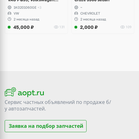
Scirocco, Golf V, VI, Skoda
1K0201060GE
+3
~
Yeti, Octavia A5, Superb,
VW
CHEVROLET
Audi A3, Seat Altea
2 месяца назад
2 месяца назад
45,000
₽
2,000
₽
131
109
Сервис частных объявлений по продаже
б/
у
автозапчастей.
Заявка на подбор запчастей