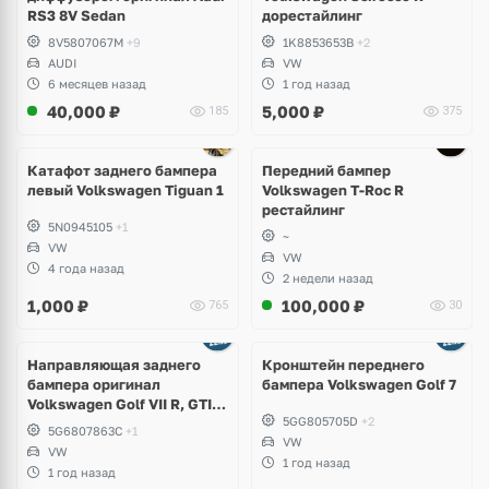
RS3 8V Sedan
дорестайлинг
8V5807067M
+9
1K8853653B
+2
AUDI
VW
6 месяцев назад
1 год назад
40,000
₽
5,000
₽
185
375
Ещё
5 фото
Катафот заднего бампера
Передний бампер
левый Volkswagen Tiguan 1
Volkswagen T-Roc R
рестайлинг
5N0945105
+1
~
VW
VW
4 года назад
2 недели назад
1,000
₽
100,000
₽
765
30
Направляющая заднего
Кронштейн переднего
бампера оригинал
бампера Volkswagen Golf 7
Volkswagen Golf VII R, GTI,
5GG805705D
+2
e-Golf
5G6807863C
+1
VW
VW
1 год назад
1 год назад