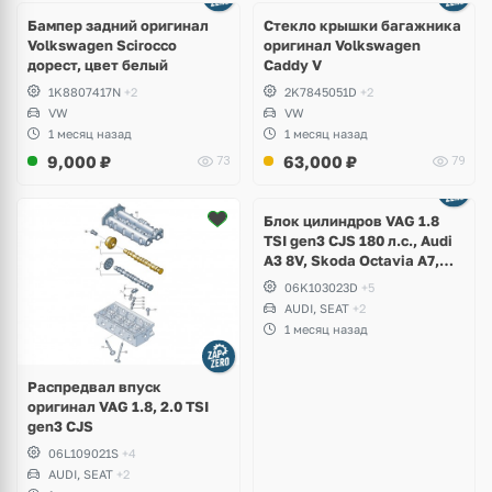
Бампер задний оригинал
Стекло крышки багажника
Volkswagen Scirocco
оригинал Volkswagen
дорест, цвет белый
Caddy V
1K8807417N
+2
2K7845051D
+2
VW
VW
1 месяц назад
1 месяц назад
9,000
₽
63,000
₽
73
79
Ещё
2 фото
Блок цилиндров VAG 1.8
TSI gen3 CJS 180 л.с., Audi
A3 8V, Skoda Octavia A7,
Superb, Volkswagen Passat
06K103023D
+5
B8, Golf VII Alltrack, Seat
AUDI, SEAT
+2
Leon
1 месяц назад
Распредвал впуск
оригинал VAG 1.8, 2.0 TSI
gen3 CJS
06L109021S
+4
AUDI, SEAT
+2