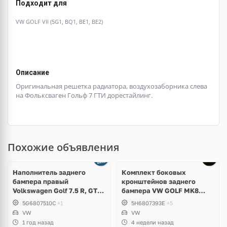
Подходит для
VW GOLF VII (5G1, BQ1, BE1, BE2)
Описание
Оригинальная решетка радиатора, воздухозаборника слева
на Фольксваген Гольф 7 ГТИ дорестайлинг.
Похожие объявления
Наполнитель заднего
Комплект боковых
бампера правый
кронштейнов заднего
Volkswagen Golf 7.5 R, GTI,
бампера VW GOLF MK8
GTD
5H6807394E; 5H6807393E
5G6807510C
+1
5H6807393E
+5
VW
VW
1 год назад
4 недели назад