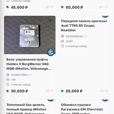
1 месяц назад
45,000
₽
80,000
₽
95
114
Ещё
2 фото
Передняя панель оригинал
Audi TTRS 8S Coupe,
Roadster
8S7805594A
+3
AUDI
2 месяца назад
Блок управления муфты
Haldex V BorgWarner VAG
MQB 4Motion, Volkswagen
Tiguan
0CQ907554J
+1
VW
1 месяц назад
30,000
₽
25,000
₽
70
94
Тополиный бак дизель,
Обшивка крышки
полный привод 4Motion
багажника GM Chevrolet
VAG PQ35, Volkswagen
Cruze J300 sedan