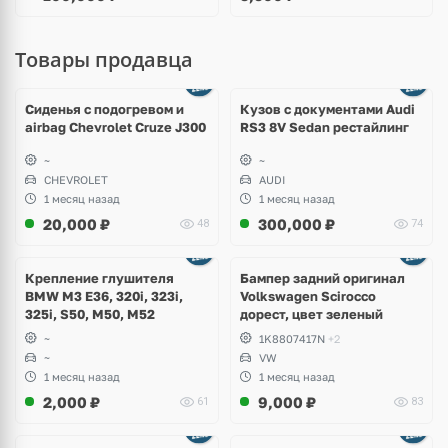
Товары продавца
Ещё
8 фото
Сиденья с подогревом и
Кузов с документами Audi
airbag Chevrolet Cruze J300
RS3 8V Sedan рестайлинг
~
~
CHEVROLET
AUDI
1 месяц назад
1 месяц назад
20,000
₽
300,000
₽
48
74
Ещё
1 фото
Крепление глушителя
Бампер задний оригинал
BMW M3 E36, 320i, 323i,
Volkswagen Scirocco
325i, S50, M50, M52
дорест, цвет зеленый
~
1K8807417N
+2
~
VW
1 месяц назад
1 месяц назад
2,000
₽
9,000
₽
61
83