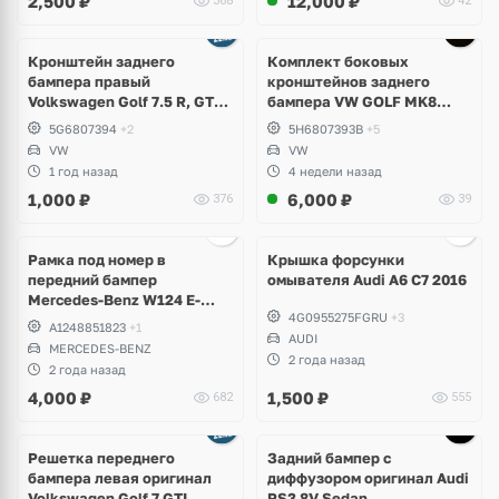
2,500
₽
12,000
₽
368
42
Кронштейн заднего
Комплект боковых
бампера правый
кронштейнов заднего
Volkswagen Golf 7.5 R, GTI,
бампера VW GOLF MK8
GTD, e-Golf
5H6807393B; 5H6807394B
5G6807394
+2
5H6807393B
+5
VW
VW
1 год назад
4 недели назад
1,000
₽
6,000
₽
376
39
Ещё
2 фото
Рамка под номер в
Крышка форсунки
передний бампер
омывателя Audi A6 C7 2016
Mercedes-Benz W124 E-
4G0955275FGRU
+3
Klass
A1248851823
+1
AUDI
MERCEDES-BENZ
2 года назад
2 года назад
4,000
₽
1,500
₽
682
555
Ещё
1 фото
Решетка переднего
Задний бампер с
бампера левая оригинал
диффузором оригинал Audi
Volkswagen Golf 7 GTI
RS3 8V Sedan