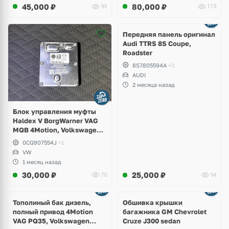
45,000
₽
80,000
₽
95
113
Ещё
2 фото
Передняя панель оригинал
Audi TTRS 8S Coupe,
Roadster
8S7805594A
+3
AUDI
2 месяца назад
Блок управления муфты
Haldex V BorgWarner VAG
MQB 4Motion, Volkswagen
Tiguan
0CQ907554J
+1
VW
1 месяц назад
30,000
₽
25,000
₽
70
94
Тополиный бак дизель,
Обшивка крышки
полный привод 4Motion
багажника GM Chevrolet
VAG PQ35, Volkswagen
Cruze J300 sedan