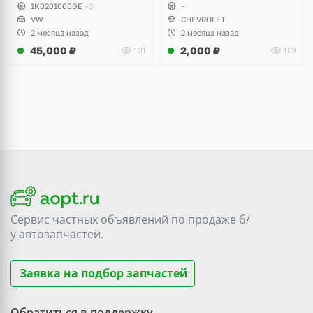
Scirocco, Golf V, VI, Skoda
1K0201060GE
+3
~
Yeti, Octavia A5, Superb,
VW
CHEVROLET
Audi A3, Seat Altea
2 месяца назад
2 месяца назад
45,000
₽
2,000
₽
131
109
Сервис частных объявлений по продаже
б/
у
автозапчастей.
Заявка на подбор запчастей
Обратиться в поддержку