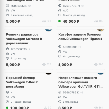
дорест
5G0853665E
+2
8V5807067M
+9
VW
AUDI
9 месяцев назад
6 месяцев назад
5,000
₽
40,000
₽
203
185
Решетка радиатора
Катафот заднего бампера
Volkswagen Scirocco R
левый Volkswagen Tiguan 1
дорестайлинг
5N0945105
+1
1K8853653B
+2
VW
VW
4 года назад
1 год назад
5,000
₽
1,000
₽
375
765
Передний бампер
Направляющая заднего
Volkswagen T-Roc R
бампера оригинал
рестайлинг
Volkswagen Golf VII R, GTI,
e-Golf
~
5G6807863C
+1
VW
VW
2 недели назад
1 год назад
100,000
₽
3,500
₽
30
361