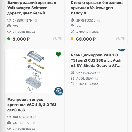
Бампер задний оригинал
Стекло крышки багажника
Volkswagen Scirocco
оригинал Volkswagen
дорест, цвет белый
Caddy V
1K8807417N
+2
2K7845051D
+2
VW
VW
1 месяц назад
1 месяц назад
9,000
₽
63,000
₽
73
78
Ещё
2 фото
Блок цилиндров VAG 1.8
TSI gen3 CJS 180 л.с., Audi
A3 8V, Skoda Octavia A7,
Superb, Volkswagen Passat
06K103023D
+5
B8, Golf VII Alltrack, Seat
AUDI, SEAT
+2
Leon
1 месяц назад
Распредвал впуск
оригинал VAG 1.8, 2.0 TSI
gen3 CJS
06L109021S
+4
AUDI, SEAT
+2
1 месяц назад