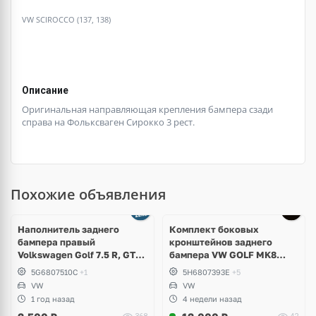
VW SCIROCCO (137, 138)
Описание
Оригинальная направляющая крепления бампера сзади
справа на Фольксваген Сирокко 3 рест.
Похожие объявления
Наполнитель заднего
Комплект боковых
бампера правый
кронштейнов заднего
Volkswagen Golf 7.5 R, GTI,
бампера VW GOLF MK8
GTD
5H6807394E; 5H6807393E
5G6807510C
+1
5H6807393E
+5
VW
VW
1 год назад
4 недели назад