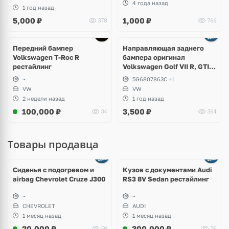
4 года назад
1 год назад
5,000
₽
1,000
₽
378
766
Передний бампер
Направляющая заднего
Volkswagen T-Roc R
бампера оригинал
рестайлинг
Volkswagen Golf VII R, GTI,
e-Golf
~
5G6807863C
+1
VW
VW
2 недели назад
1 год назад
100,000
₽
3,500
₽
34
364
Товары продавца
Ещё
8 фото
Сиденья с подогревом и
Кузов с документами Audi
airbag Chevrolet Cruze J300
RS3 8V Sedan рестайлинг
~
~
CHEVROLET
AUDI
1 месяц назад
1 месяц назад
20,000
₽
300,000
₽
50
76