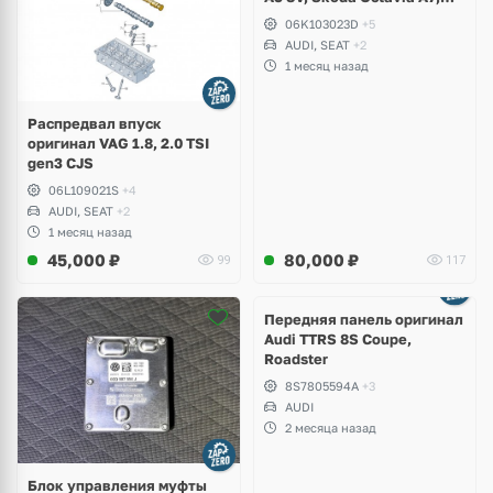
Superb, Volkswagen Passat
06K103023D
+5
B8, Golf VII Alltrack, Seat
AUDI, SEAT
+2
Leon
1 месяц назад
Распредвал впуск
оригинал VAG 1.8, 2.0 TSI
gen3 CJS
06L109021S
+4
AUDI, SEAT
+2
1 месяц назад
45,000
₽
80,000
₽
99
117
Ещё
2 фото
Передняя панель оригинал
Audi TTRS 8S Coupe,
Roadster
8S7805594A
+3
AUDI
2 месяца назад
Блок управления муфты