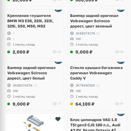
Ещё
1 фото
Крепление глушителя
Бампер задний оригинал
BMW M3 E36, 320i, 323i,
Volkswagen Scirocco
325i, S50, M50, M52
дорест, цвет зеленый
~
1K8807417N
+2
~
VW
1 месяц назад
1 месяц назад
2,000
₽
9,000
₽
62
86
Бампер задний оригинал
Стекло крышки багажника
Volkswagen Scirocco
оригинал Volkswagen
дорест, цвет белый
Caddy V
1K8807417N
+2
2K7845051D
+2
VW
VW
1 месяц назад
1 месяц назад
9,000
₽
64,100
₽
77
81
Ещё
2 фото
Блок цилиндров VAG 1.8
TSI gen3 CJS 180 л.с., Audi
A3 8V, Skoda Octavia A7,