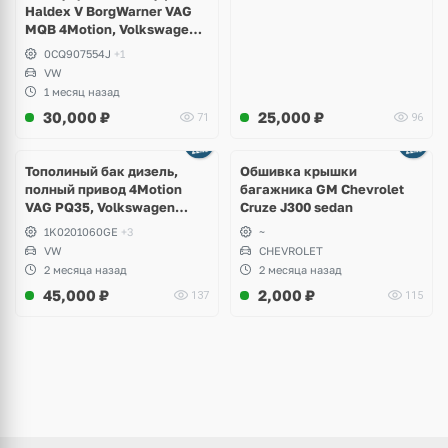
Haldex V BorgWarner VAG
MQB 4Motion, Volkswagen
Tiguan
0CQ907554J
+1
VW
1 месяц назад
30,000
₽
25,000
₽
71
96
Тополиный бак дизель,
Обшивка крышки
полный привод 4Motion
багажника GM Chevrolet
VAG PQ35, Volkswagen
Cruze J300 sedan
Scirocco, Golf V, VI, Skoda
1K0201060GE
+3
~
Yeti, Octavia A5, Superb,
VW
CHEVROLET
Audi A3, Seat Altea
2 месяца назад
2 месяца назад
45,000
₽
2,000
₽
137
115