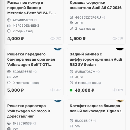
Рамка под номер в
Крышка форсунки
передний бампер
омывателя Audi A6 C7 2016
Mercedes-Benz W124 E-
4G0955275FGRU
+3
Klass
A1248851823
+1
AUDI
MERCEDES-BENZ
2 года назад
2 года назад
4,000
₽
1,500
₽
682
558
Ещё
1 фото
Решетка переднего
Задний бампер с
бампера левая оригинал
диффузором оригинал Audi
Volkswagen Golf 7 GTI
RS3 8V Sedan
дорест
5G0853665E
+2
8V5807067M
+9
VW
AUDI
9 месяцев назад
6 месяцев назад
5,000
₽
40,000
₽
207
189
Решетка радиатора
Катафот заднего бампера
Volkswagen Scirocco R
левый Volkswagen Tiguan 1
дорестайлинг
5N0945105
+1
1K8853653B
+2
VW
VW