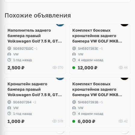
Похожие объявления
Наполнитель заднего
Комплект боковых
бампера правый
кронштейнов заднего
Volkswagen Golf 7.5 R, GTI,
бампера VW GOLF MK8
GTD
5H6807394E; 5H6807393E
5G6807510C
+1
5H6807393E
+5
VW
VW
1 год назад
4 недели назад
2,500
₽
12,000
₽
370
44
Кронштейн заднего
Комплект боковых
бампера правый
кронштейнов заднего
Volkswagen Golf 7.5 R, GTI,
бампера VW GOLF MK8
GTD, e-Golf
5H6807393B; 5H6807394B
5G6807394
+2
5H6807393B
+5
VW
VW
1 год назад
4 недели назад
1,000
₽
6,000
₽
378
42
Ещё
2 фото