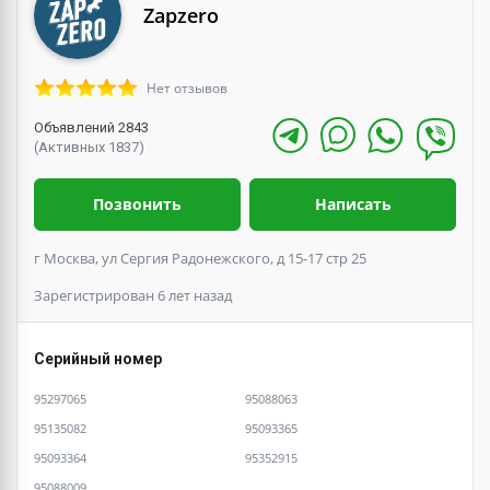
Zapzero
Нет отзывов
Объявлений 2843
(Активных 1837)
Позвонить
Написать
г Москва, ул Сергия Радонежского, д 15-17 стр 25
Зарегистрирован 6 лет назад
Серийный номер
95297065
95088063
95135082
95093365
95093364
95352915
95088009