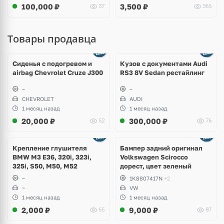
100,000
₽
3,500
₽
37
365
Товары продавца
Ещё
8 фото
Сиденья с подогревом и
Кузов с документами Audi
airbag Chevrolet Cruze J300
RS3 8V Sedan рестайлинг
~
~
CHEVROLET
AUDI
1 месяц назад
1 месяц назад
20,000
₽
300,000
₽
52
76
Ещё
1 фото
Крепление глушителя
Бампер задний оригинал
BMW M3 E36, 320i, 323i,
Volkswagen Scirocco
325i, S50, M50, M52
дорест, цвет зеленый
~
1K8807417N
+2
~
VW
1 месяц назад
1 месяц назад
2,000
₽
9,000
₽
65
87