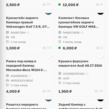
2,500
₽
12,000
₽
370
45
Кронштейн заднего
Комплект боковых
бампера правый
кронштейнов заднего
Volkswagen Golf 7.5 R, GTI,
бампера VW GOLF MK8
GTD, e-Golf
5H6807393B; 5H6807394B
5G6807394
+2
5H6807393B
+5
VW
VW
1 год назад
1 месяц назад
1,000
₽
6,000
₽
378
42
Ещё
2 фото
Рамка под номер в
Крышка форсунки
передний бампер
омывателя Audi A6 C7 2016
Mercedes-Benz W124 E-
4G0955275FGRU
+3
Klass
A1248851823
+1
AUDI
MERCEDES-BENZ
2 года назад
2 года назад
4,000
₽
1,500
₽
682
559
Ещё
1 фото
Решетка переднего
Задний бампер с
бампера левая оригинал
диффузором оригинал Audi