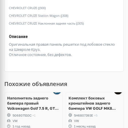
CHEVROLET CRUZE (J300)
CHEVROLET CRUZE Station Wagon (J308)
CHEVROLET CRUZE Наклонная задняя часть (J305)
Описание
Оригинальная правая панель решетки под лобовое стекло
на Шевроле Круз.
Отличное состояние, без дефектов.
Похожие объявления
Наполнитель заднего
Комплект боковых
бампера правый
кронштейнов заднего
Volkswagen Golf 7.5 R, GTI,
бампера VW GOLF MK8
GTD
5H6807394E; 5H6807393E
5G6807510C
+1
5H6807393E
+5
VW
VW
1 год назад
1 месяц назад