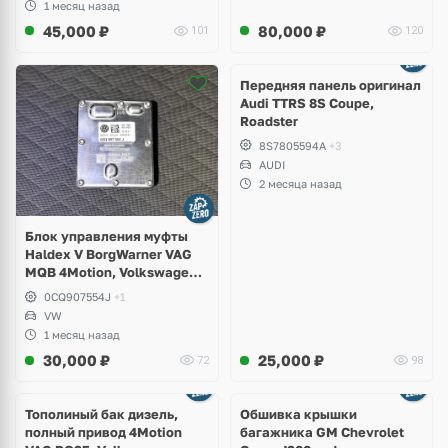
1 месяц назад
45,000
₽
80,000
₽
101
120
Ещё
2 фото
Передняя панель оригинал
Audi TTRS 8S Coupe,
Roadster
8S7805594A
+3
AUDI
2 месяца назад
Блок управления муфты
Haldex V BorgWarner VAG
MQB 4Motion, Volkswagen
Tiguan
0CQ907554J
+1
VW
1 месяц назад
30,000
₽
25,000
₽
72
98
Тополиный бак дизель,
Обшивка крышки
полный привод 4Motion
багажника GM Chevrolet