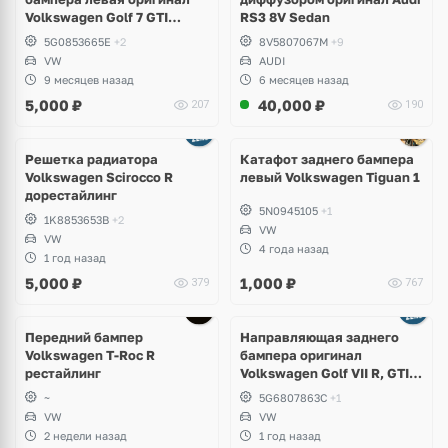
Volkswagen Golf 7 GTI
RS3 8V Sedan
дорест
5G0853665E
+2
8V5807067M
+9
VW
AUDI
9 месяцев назад
6 месяцев назад
5,000
₽
40,000
₽
207
190
Решетка радиатора
Катафот заднего бампера
Volkswagen Scirocco R
левый Volkswagen Tiguan 1
дорестайлинг
5N0945105
+1
1K8853653B
+2
VW
VW
4 года назад
1 год назад
5,000
₽
1,000
₽
379
767
Передний бампер
Направляющая заднего
Volkswagen T-Roc R
бампера оригинал
рестайлинг
Volkswagen Golf VII R, GTI,
e-Golf
~
5G6807863C
+1
VW
VW
2 недели назад
1 год назад