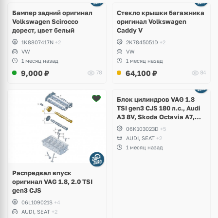
Бампер задний оригинал
Стекло крышки багажника
Volkswagen Scirocco
оригинал Volkswagen
дорест, цвет белый
Caddy V
1K8807417N
+2
2K7845051D
+2
VW
VW
1 месяц назад
1 месяц назад
9,000
₽
64,100
₽
78
84
Ещё
2 фото
Блок цилиндров VAG 1.8
TSI gen3 CJS 180 л.с., Audi
A3 8V, Skoda Octavia A7,
Superb, Volkswagen Passat
06K103023D
+5
B8, Golf VII Alltrack, Seat
AUDI, SEAT
+2
Leon
1 месяц назад
Распредвал впуск
оригинал VAG 1.8, 2.0 TSI
gen3 CJS
06L109021S
+4
AUDI, SEAT
+2