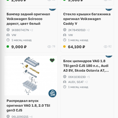
Бампер задний оригинал
Стекло крышки багажника
Volkswagen Scirocco
оригинал Volkswagen
дорест, цвет белый
Caddy V
1K8807417N
+2
2K7845051D
+2
VW
VW
1 месяц назад
1 месяц назад
9,000
₽
64,100
₽
78
82
Ещё
2 фото
Блок цилиндров VAG 1.8
TSI gen3 CJS 180 л.с., Audi
A3 8V, Skoda Octavia A7,
Superb, Volkswagen Passat
06K103023D
+5
B8, Golf VII Alltrack, Seat
AUDI, SEAT
+2
Leon
1 месяц назад
Распредвал впуск
оригинал VAG 1.8, 2.0 TSI
gen3 CJS
06L109021S
+4