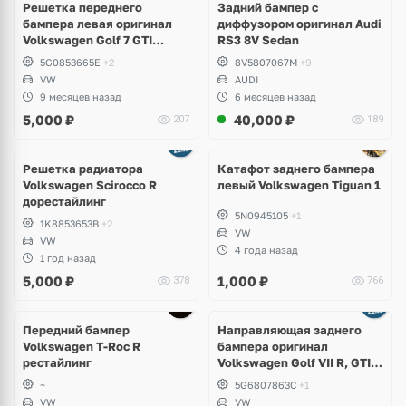
Решетка переднего
Задний бампер с
бампера левая оригинал
диффузором оригинал Audi
Volkswagen Golf 7 GTI
RS3 8V Sedan
дорест
5G0853665E
+2
8V5807067M
+9
VW
AUDI
9 месяцев назад
6 месяцев назад
5,000
₽
40,000
₽
207
189
Решетка радиатора
Катафот заднего бампера
Volkswagen Scirocco R
левый Volkswagen Tiguan 1
дорестайлинг
5N0945105
+1
1K8853653B
+2
VW
VW
4 года назад
1 год назад
5,000
₽
1,000
₽
378
766
Передний бампер
Направляющая заднего
Volkswagen T-Roc R
бампера оригинал
рестайлинг
Volkswagen Golf VII R, GTI,
e-Golf
~
5G6807863C
+1
VW
VW