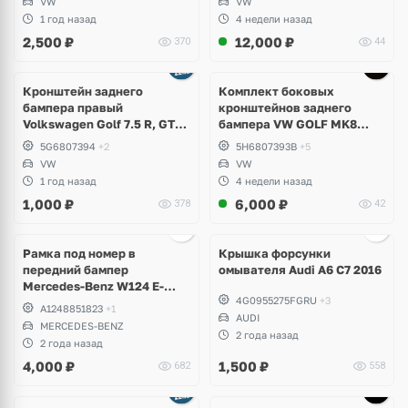
VW
VW
1 год назад
4 недели назад
2,500
₽
12,000
₽
370
44
Кронштейн заднего
Комплект боковых
бампера правый
кронштейнов заднего
Volkswagen Golf 7.5 R, GTI,
бампера VW GOLF MK8
GTD, e-Golf
5H6807393B; 5H6807394B
5G6807394
+2
5H6807393B
+5
VW
VW
1 год назад
4 недели назад
1,000
₽
6,000
₽
378
42
Ещё
2 фото
Рамка под номер в
Крышка форсунки
передний бампер
омывателя Audi A6 C7 2016
Mercedes-Benz W124 E-
4G0955275FGRU
+3
Klass
A1248851823
+1
AUDI
MERCEDES-BENZ
2 года назад
2 года назад
4,000
₽
1,500
₽
682
558
Ещё
1 фото