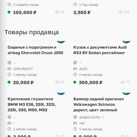
2 недели назад
1 год назад
100,000
₽
3,500
₽
34
364
Товары продавца
Ещё
8 фото
Сиденья с подогревом и
Кузов с документами Audi
airbag Chevrolet Cruze J300
RS3 8V Sedan рестайлинг
~
~
CHEVROLET
AUDI
1 месяц назад
1 месяц назад
20,000
₽
300,000
₽
50
76
Ещё
1 фото
Крепление глушителя
Бампер задний оригинал
BMW M3 E36, 320i, 323i,
Volkswagen Scirocco
325i, S50, M50, M52
дорест, цвет зеленый
~
1K8807417N
+2
~
VW
1 месяц назад
1 месяц назад
2,000
₽
9,000
₽
62
86