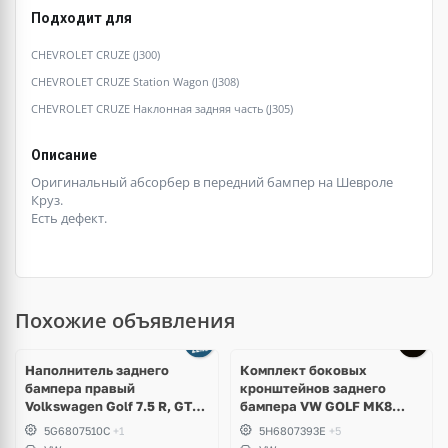
Подходит для
CHEVROLET CRUZE (J300)
CHEVROLET CRUZE Station Wagon (J308)
CHEVROLET CRUZE Наклонная задняя часть (J305)
Описание
Оригинальный абсорбер в передний бампер на Шевроле
Круз.
Есть дефект.
Похожие объявления
Наполнитель заднего
Комплект боковых
бампера правый
кронштейнов заднего
Volkswagen Golf 7.5 R, GTI,
бампера VW GOLF MK8
GTD
5H6807394E; 5H6807393E
5G6807510C
+1
5H6807393E
+5