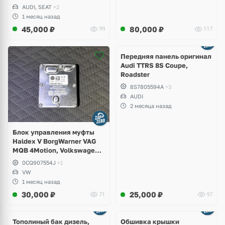
AUDI, SEAT
+2
1 месяц назад
45,000
₽
80,000
₽
99
117
Ещё
2 фото
Передняя панель оригинал
Audi TTRS 8S Coupe,
Roadster
8S7805594A
+3
AUDI
2 месяца назад
Блок управления муфты
Haldex V BorgWarner VAG
MQB 4Motion, Volkswagen
Tiguan
0CQ907554J
+1
VW
1 месяц назад
30,000
₽
25,000
₽
71
97
Тополиный бак дизель,
Обшивка крышки