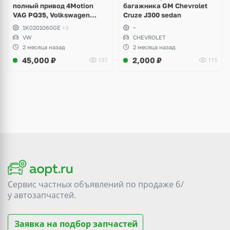
полный привод 4Motion
багажника GM Chevrolet
VAG PQ35, Volkswagen
Cruze J300 sedan
Scirocco, Golf V, VI, Skoda
1K0201060GE
+3
~
Yeti, Octavia A5, Superb,
VW
CHEVROLET
Audi A3, Seat Altea
2 месяца назад
2 месяца назад
45,000
₽
2,000
₽
137
115
Сервис частных объявлений по продаже
б/
у
автозапчастей.
Заявка на подбор запчастей