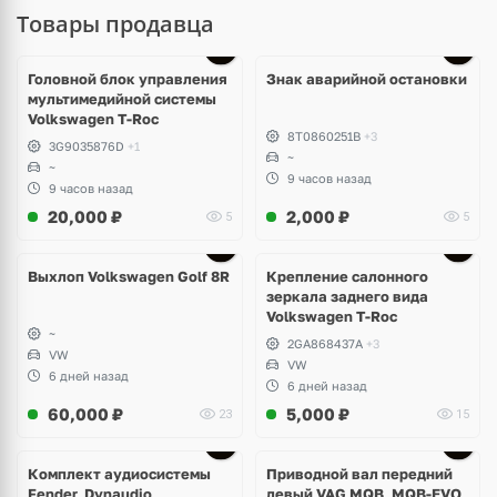
Товары продавца
Головной блок управления
Знак аварийной остановки
мультимедийной системы
Volkswagen T-Roc
8T0860251B
+3
3G9035876D
+1
~
~
9 часов назад
9 часов назад
20,000
₽
2,000
₽
5
5
Выхлоп Volkswagen Golf 8R
Крепление салонного
зеркала заднего вида
Volkswagen T-Roc
~
2GA868437A
+3
VW
VW
6 дней назад
6 дней назад
60,000
₽
5,000
₽
23
15
Комплект аудиосистемы
Приводной вал передний
Fender, Dynaudio
левый VAG MQB, MQB-EVO