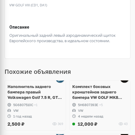
VW GOLF VIII (CD1, DA1)
Описание
Оригинальный задний левый аэродинамический щиток
Европейского производства, в идеальном состоянии.
Похожие объявления
Наполнитель заднего
Комплект боковых
бампера правый
кронштейнов заднего
Volkswagen Golf 7.5 R, GTI,
бампера VW GOLF MK8
GTD
5H6807394E; 5H6807393E
5G6807510C
+1
5H6807393E
+5
VW
VW
1 год назад
4 недели назад
2,500
₽
12,000
₽
369
43