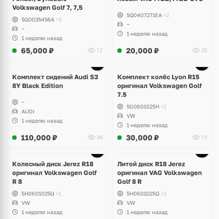
Volkswagen Golf 7, 7,5
5Q0407271EA
+2
5Q0035456A
+5
~
~
1 неделю назад
1 неделю назад
65,000
₽
20,000
₽
12
20
Ещё
2 фото
Комплект сидений Audi S3
Комплект колёс Lyon R15
8Y Black Edition
оригинал Volkswagen Golf
7.5
~
5G0601025H
+1
AUDI
VW
1 неделю назад
1 неделю назад
110,000
₽
30,000
₽
38
19
Ещё
3 фото
Колесный диск Jerez R18
Литой диск R18 Jerez
оригинал Volkswagen Golf
оригинал VAG Volkswagen
R 8
Golf 8 R
5H0601025Q
+1
5H0601025Q
+1
VW
VW
1 неделю назад
1 неделю назад