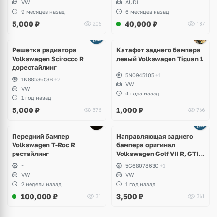
VW
AUDI
9 месяцев назад
6 месяцев назад
5,000
₽
40,000
₽
206
187
Решетка радиатора
Катафот заднего бампера
Volkswagen Scirocco R
левый Volkswagen Tiguan 1
дорестайлинг
5N0945105
+1
1K8853653B
+2
VW
VW
4 года назад
1 год назад
5,000
₽
1,000
₽
376
766
Передний бампер
Направляющая заднего
Volkswagen T-Roc R
бампера оригинал
рестайлинг
Volkswagen Golf VII R, GTI,
e-Golf
~
5G6807863C
+1
VW
VW
2 недели назад
1 год назад
100,000
₽
3,500
₽
31
361