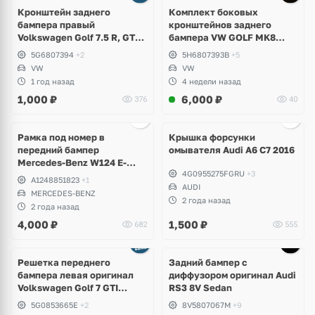
Кронштейн заднего
Комплект боковых
бампера правый
кронштейнов заднего
Volkswagen Golf 7.5 R, GTI,
бампера VW GOLF MK8
GTD, e-Golf
5H6807393B; 5H6807394B
5G6807394
+2
5H6807393B
+5
VW
VW
1 год назад
4 недели назад
1,000
₽
6,000
₽
376
40
Ещё
2 фото
Рамка под номер в
Крышка форсунки
передний бампер
омывателя Audi A6 C7 2016
Mercedes-Benz W124 E-
4G0955275FGRU
+3
Klass
A1248851823
+1
AUDI
MERCEDES-BENZ
2 года назад
2 года назад
4,000
₽
1,500
₽
682
555
Ещё
1 фото
Решетка переднего
Задний бампер с
бампера левая оригинал
диффузором оригинал Audi
Volkswagen Golf 7 GTI
RS3 8V Sedan
дорест
5G0853665E
+2
8V5807067M
+9