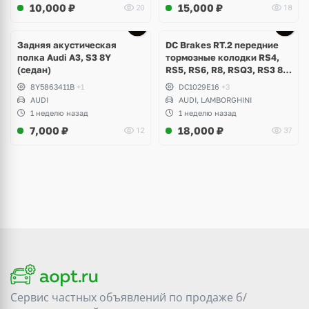
10,000
₽
15,000
₽
20
18
Задняя акустическая
DC Brakes RT.2 передние
полка Audi A3, S3 8Y
тормозные колодки RS4,
(седан)
RS5, RS6, R8, RSQ3, RS3 8V
(комплект 8 шт)
8Y5863411B
+1
DC1029E16
+3
AUDI
AUDI, LAMBORGHINI
1 неделю назад
1 неделю назад
7,000
₽
18,000
₽
12
37
Сервис частных объявлений по продаже
б/