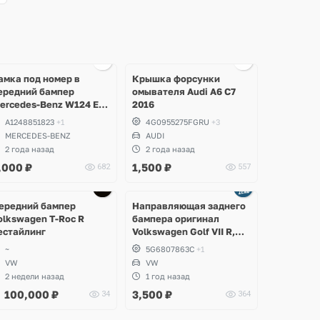
Ещё
2 фото
амка под номер в
Крышка форсунки
ередний бампер
омывателя Audi A6 C7
ercedes-Benz W124 E-
2016
lass
A1248851823
+1
4G0955275FGRU
+3
MERCEDES-BENZ
AUDI
2 года назад
2 года назад
,000
₽
1,500
₽
682
557
Ещё
1 фото
ередний бампер
Направляющая заднего
olkswagen T-Roc R
бампера оригинал
естайлинг
Volkswagen Golf VII R,
GTI, e-Golf
~
5G6807863C
+1
VW
VW
2 недели назад
1 год назад
100,000
₽
3,500
₽
34
364