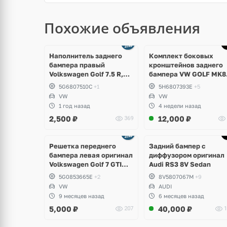
Похожие объявления
Наполнитель заднего
Комплект боковых
бампера правый
кронштейнов заднего
Volkswagen Golf 7.5 R,
бампера VW GOLF MK8
GTI, GTD
5H6807394E;
5G6807510C
+1
5H6807393E
+5
5H6807393E
VW
VW
1 год назад
4 недели назад
2,500
₽
12,000
₽
369
Ещё
1 фото
Решетка переднего
Задний бампер с
бампера левая оригинал
диффузором оригинал
Volkswagen Golf 7 GTI
Audi RS3 8V Sedan
дорест
5G0853665E
+2
8V5807067M
+9
VW
AUDI
9 месяцев назад
6 месяцев назад
5,000
₽
40,000
₽
207
1