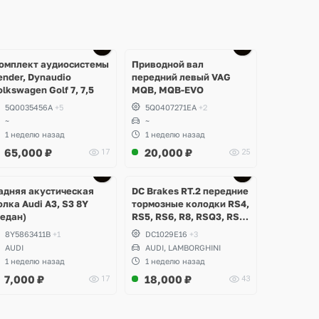
омплект аудиосистемы
Приводной вал
ender, Dynaudio
передний левый VAG
olkswagen Golf 7, 7,5
MQB, MQB-EVO
5Q0035456A
+5
5Q0407271EA
+2
~
~
1 неделю назад
1 неделю назад
65,000
₽
20,000
₽
17
25
Ещё
Ещё
2 фото
3 фото
адняя акустическая
DC Brakes RT.2 передние
олка Audi A3, S3 8Y
тормозные колодки RS4,
седан)
RS5, RS6, R8, RSQ3, RS3
8V (комплект 8 шт)
8Y5863411B
+1
DC1029E16
+3
AUDI
AUDI, LAMBORGHINI
1 неделю назад
1 неделю назад
7,000
₽
18,000
₽
17
43