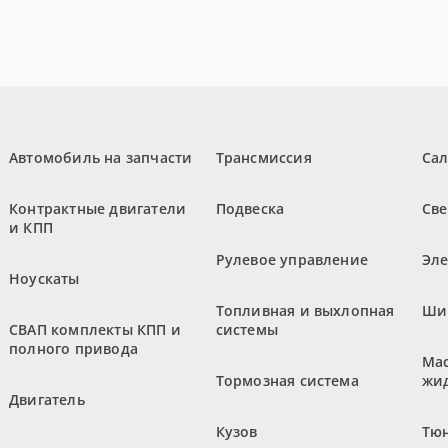
Автомобиль на запчасти
Трансмиссия
Са
Контрактные двигатели
Подвеска
Све
и КПП
Рулевое управление
Эл
Ноускаты
Топливная и выхлопная
Ши
СВАП комплекты КПП и
системы
полного привода
Мас
Тормозная система
жи
Двигатель
Кузов
Тюн