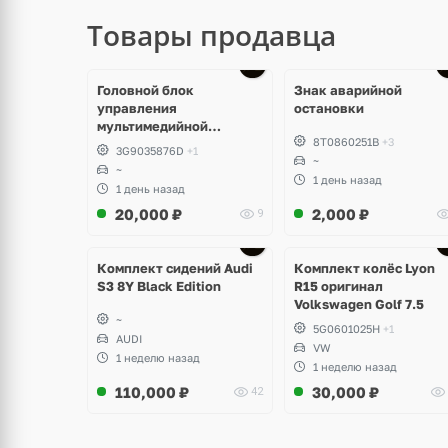
Товары продавца
Головной блок
Знак аварийной
управления
остановки
мультимедийной
8T0860251B
+3
системы Volkswagen T-
3G9035876D
+1
Roc
~
~
1 день назад
1 день назад
20,000
₽
2,000
₽
9
Ещё
Ещё
2 фото
3 фото
Комплект сидений Audi
Комплект колёс Lyon
S3 8Y Black Edition
R15 оригинал
Volkswagen Golf 7.5
~
5G0601025H
+1
AUDI
VW
1 неделю назад
1 неделю назад
110,000
₽
30,000
₽
42