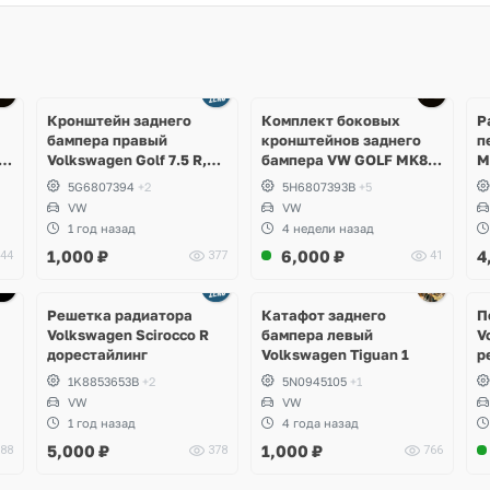
Ещё
3 фото
Кронштейн заднего
Комплект боковых
Р
бампера правый
кронштейнов заднего
п
Volkswagen Golf 7.5 R,
бампера VW GOLF MK8
M
GTI, GTD, e-Golf
5H6807393B;
K
5G6807394
+2
5H6807393B
+5
5H6807394B
VW
VW
1 год назад
4 недели назад
1,000
₽
6,000
₽
4
44
377
41
Ещё
5 фото
Решетка радиатора
Катафот заднего
П
Volkswagen Scirocco R
бампера левый
V
дорестайлинг
Volkswagen Tiguan 1
р
1K8853653B
+2
5N0945105
+1
VW
VW
1 год назад
4 года назад
5,000
₽
1,000
₽
88
378
766