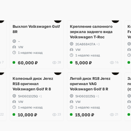
Ещё
1 фото
Выхлоп Volkswagen Golf
Крепление салонного
К
8R
зеркала заднего вида
F
Volkswagen T-Roc
V
~
2GA868437A
+3
VW
VW
1 неделю назад
1 неделю назад
60,000
₽
5,000
₽
7
28
16
Ещё
3 фото
Колесный диск Jerez
Литой диск R18 Jerez
З
R18 оригинал
оригинал VAG
п
Volkswagen Golf R 8
Volkswagen Golf 8 R
(
5H0601025Q
+1
5H0601025Q
+1
VW
VW
1 неделю назад
1 неделю назад
10,000
₽
15,000
₽
22
23
21