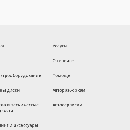
лон
Услуги
т
О сервисе
ектрооборудование
Помощь
ны диски
Авторазборкам
ла и технические
Автосервисам
дкости
инг и аксессуары