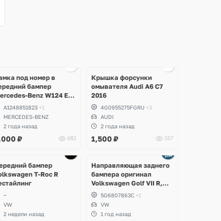
Ещё
2 фото
амка под номер в
Крышка форсунки
ередний бампер
омывателя Audi A6 C7
ercedes-Benz W124 E-
2016
lass
A1248851823
+1
4G0955275FGRU
+3
MERCEDES-BENZ
AUDI
2 года назад
2 года назад
,000
₽
1,500
₽
682
557
Ещё
1 фото
ередний бампер
Направляющая заднего
olkswagen T-Roc R
бампера оригинал
естайлинг
Volkswagen Golf VII R,
GTI, e-Golf
~
5G6807863C
+1
VW
VW
2 недели назад
1 год назад