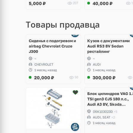
5,000
₽
40,000
₽
207
1
Товары продавца
щё
Ещё
ото
8 фото
Сиденья с подогревом и
Кузов с документами
airbag Chevrolet Cruze
Audi RS3 8V Sedan
J300
рестайлинг
~
~
CHEVROLET
AUDI
1 месяц назад
1 месяц назад
20,000
₽
300,000
₽
50
Ещё
2 фото
Блок цилиндров VAG 1.
TSI gen3 CJS 180 л.с.,
Audi A3 8V, Skoda
Octavia A7, Superb,
06K103023D
+5
Volkswagen Passat B8,
AUDI, SEAT
+2
Golf VII Alltrack, Seat
1 месяц назад
Leon