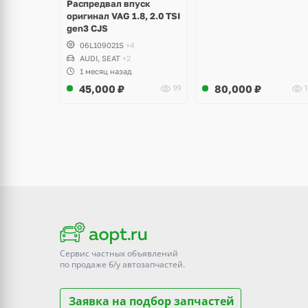
Распредвал впуск
оригинал VAG 1.8, 2.0 TSI
gen3 CJS
06L109021S
+4
AUDI, SEAT
+2
1 месяц назад
45,000
₽
80,000
₽
99
1
Сервис частных объявлений
по продаже
б/у
автозапчастей.
Заявка на подбор запчастей