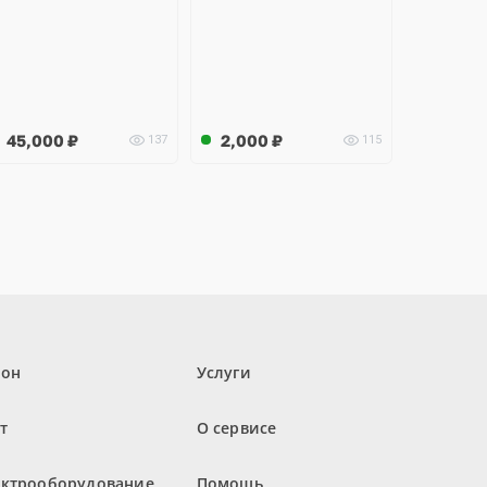
45,000
₽
2,000
₽
137
115
лон
Услуги
т
О сервисе
ектрооборудование
Помощь