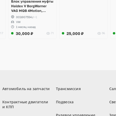
Блок управления муфты
Haldex V BorgWarner
VAG MQB 4Motion,
Volkswagen Tiguan
0CQ907554J
+1
VW
1 месяц назад
30,000
₽
25,000
₽
17
71
96
Автомобиль на запчасти
Трансмиссия
Са
Контрактные двигатели
Подвеска
Све
и КПП
Рулевое управление
Эл