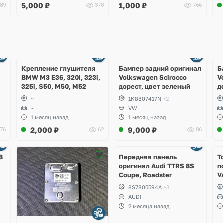
5,000
₽
1,000
₽
89
378
766
Ещё
Ещё
1 фото
4 фото
Крепление глушителя
Бампер задний оригинал
Б
BMW M3 E36, 320i, 323i,
Volkswagen Scirocco
V
325i, S50, M50, M52
дорест, цвет зеленый
д
~
1K8807417N
+2
~
VW
1 месяц назад
1 месяц назад
2,000
₽
9,000
₽
76
62
86
Ещё
2 фото
8
Передняя панель
Т
оригинал Audi TTRS 8S
п
Coupe, Roadster
V
S
8S7805594A
+3
S
AUDI
S
2 месяца назад
A