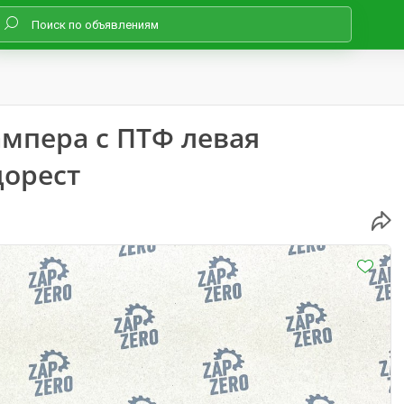
ампера с ПТФ левая
дорест