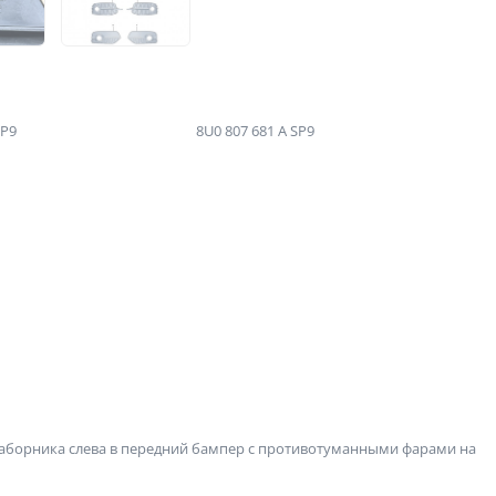
SP9
8U0 807 681 A SP9
заборника слева в передний бампер с противотуманными фарами на