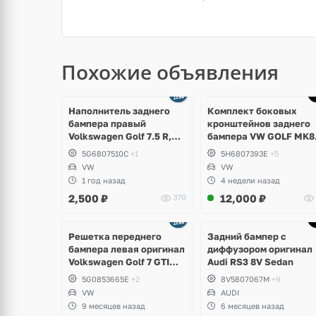
Похожие объявления
Наполнитель заднего
Комплект боковых
бампера правый
кронштейнов заднего
Volkswagen Golf 7.5 R,
бампера VW GOLF MK8
GTI, GTD
5H6807394E;
5G6807510C
+1
5H6807393E
+5
5H6807393E
VW
VW
1 год назад
4 недели назад
2,500
₽
12,000
₽
370
Ещё
1 фото
Решетка переднего
Задний бампер с
бампера левая оригинал
диффузором оригинал
Volkswagen Golf 7 GTI
Audi RS3 8V Sedan
дорест
5G0853665E
+2
8V5807067M
+9
VW
AUDI
9 месяцев назад
6 месяцев назад