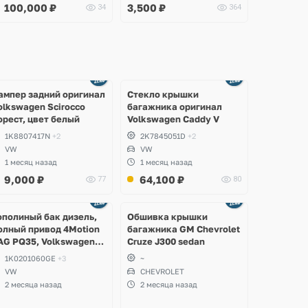
100,000
₽
3,500
₽
34
364
Ещё
Ещё
2 фото
8 фото
ампер задний оригинал
Стекло крышки
olkswagen Scirocco
багажника оригинал
орест, цвет белый
Volkswagen Caddy V
1K8807417N
+2
2K7845051D
+2
VW
VW
1 месяц назад
1 месяц назад
9,000
₽
64,100
₽
77
80
Ещё
2 фото
ополиный бак дизель,
Обшивка крышки
олный привод 4Motion
багажника GM Chevrolet
AG PQ35, Volkswagen
Cruze J300 sedan
cirocco, Golf V, VI,
1K0201060GE
+3
~
koda Yeti, Octavia A5,
VW
CHEVROLET
uperb, Audi A3, Seat
2 месяца назад
2 месяца назад
ltea