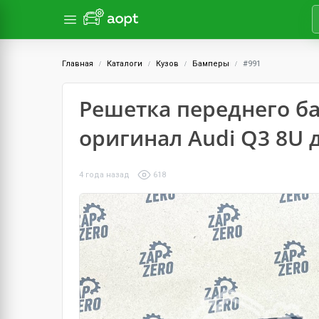
Главная
Каталоги
Кузов
Бамперы
#991
Решетка переднего б
оригинал Audi Q3 8U 
4 года назад
618