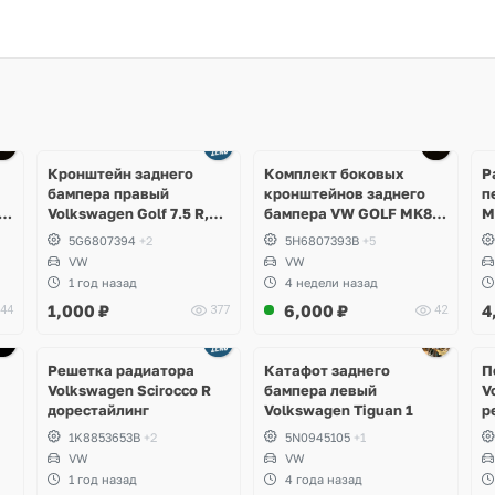
Ещё
3 фото
Кронштейн заднего
Комплект боковых
Р
бампера правый
кронштейнов заднего
п
Volkswagen Golf 7.5 R,
бампера VW GOLF MK8
M
GTI, GTD, e-Golf
5H6807393B;
K
5G6807394
+2
5H6807393B
+5
5H6807394B
VW
VW
1 год назад
4 недели назад
1,000
₽
6,000
₽
4
44
377
42
Ещё
5 фото
Решетка радиатора
Катафот заднего
П
Volkswagen Scirocco R
бампера левый
V
дорестайлинг
Volkswagen Tiguan 1
р
1K8853653B
+2
5N0945105
+1
VW
VW
1 год назад
4 года назад