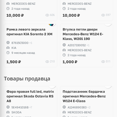
MERCEDES-BENZ
MERCEDES-BENZ
2 года назад
2 года назад
10,000
₽
10,000
₽
606
597
Рамка левого зеркала
Втулка петли двери
оригинал KIA Sorento 2 XM
Mercedes-Benz W124 E-
Klass, W201 190
87615C5000
+1
A2017330052
+1
KIA
MERCEDES-BENZ
9 месяцев назад
2 года назад
1,500
₽
1,000
₽
210
511
Товары продавца
Ещё
1 фото
Фара правая full led, matrix
Подстаканник бардачка
оригинал Skoda Octavia RS
оригинал Mercedes-Benz
A8
W124 E-Class
5E4941016B
+7
A1246890383
+2
SKODA
MERCEDES-BENZ