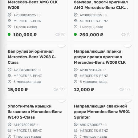
Mercedes-Benz AMG CLK
бампера, пороги оригинал
W208
AMG Mercedes-Benz CLK
W208
A2088850525
+3
A2088850325
+9
MERCEDES-BENZ
MERCEDES-BENZ
1 месяц назад
1 месяц назад
100,000
₽
260,000
₽
92
85
Ещё
3 фото
Вал рулевой оригинал
Направляющая планка
Mercedes-Benz W203 C-
двери правая оригинал
Class
Mercedes-Benz W208 CLK
A2034600209
+3
A2087201424
+7
MERCEDES-BENZ
MERCEDES-BENZ
6 месяцев назад
6 месяцев назад
15,000
₽
12,000
₽
190
177
Ещё
1 фото
Уплотнитель крышки
Направляющая сдвижной
багажника Mercedes-Benz
двери Mercedes-Benz W901
W140 S-Class
Sprinter
A1407500198
+1
A9017600027
+3
MERCEDES-BENZ
MERCEDES-BENZ
7 месяцев назад
7 месяцев назад