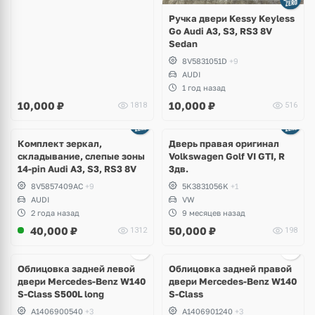
Ручка двери Kessy Keyless
Go Audi A3, S3, RS3 8V
Sedan
8V5831051D
+9
AUDI
1 год назад
10,000
₽
10,000
₽
1818
516
Комплект зеркал,
Дверь правая оригинал
складывание, слепые зоны
Volkswagen Golf VI GTI, R
14-pin Audi A3, S3, RS3 8V
3дв.
8V5857409AC
+9
5K3831056K
+1
AUDI
VW
2 года назад
9 месяцев назад
40,000
₽
50,000
₽
1312
198
Облицовка задней левой
Облицовка задней правой
двери Mercedes-Benz W140
двери Mercedes-Benz W140
S-Class S500L long
S-Class
A1406900540
+3
A1406901240
+3