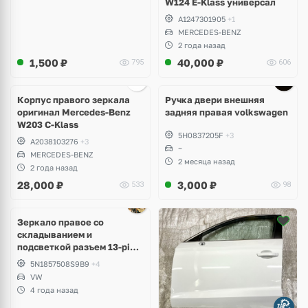
W124 E-Klass универсал
A1247301905
+1
MERCEDES-BENZ
2 года назад
1,500
₽
40,000
₽
795
606
Корпус правого зеркала
Ручка двери внешняя
оригинал Mercedes-Benz
задняя правая volkswagen
W203 C-Klass
5H0837205F
+3
A2038103276
+3
~
MERCEDES-BENZ
2 месяца назад
2 года назад
28,000
₽
3,000
₽
533
98
Зеркало правое со
складыванием и
подсветкой разъем 13-pin
Volkswagen Tiguan 1
5N1857508S9B9
+4
VW
4 года назад