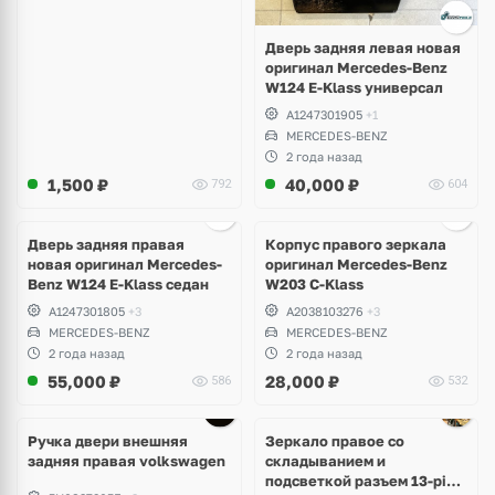
Дверь задняя левая новая
оригинал Mercedes-Benz
W124 E-Klass универсал
A1247301905
+1
MERCEDES-BENZ
2 года назад
1,500
₽
40,000
₽
792
604
Ещё
2 фото
Дверь задняя правая
Корпус правого зеркала
новая оригинал Mercedes-
оригинал Mercedes-Benz
Benz W124 E-Klass седан
W203 C-Klass
A1247301805
+3
A2038103276
+3
MERCEDES-BENZ
MERCEDES-BENZ
2 года назад
2 года назад
55,000
₽
28,000
₽
586
532
Ручка двери внешняя
Зеркало правое со
задняя правая volkswagen
складыванием и
подсветкой разъем 13-pin