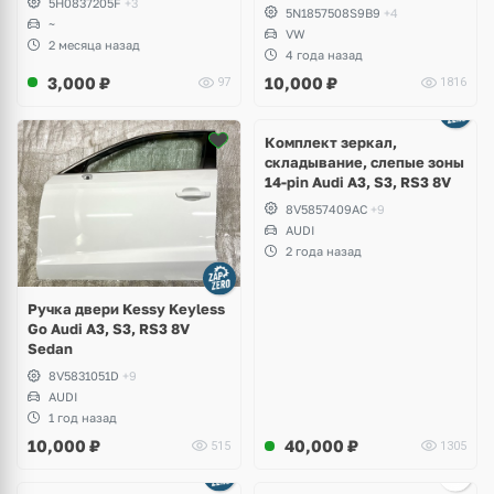
5H0837205F
+3
Volkswagen Tiguan 1
5N1857508S9B9
+4
~
VW
2 месяца назад
4 года назад
3,000
₽
10,000
₽
97
1816
Комплект зеркал,
складывание, слепые зоны
14-pin Audi A3, S3, RS3 8V
8V5857409AC
+9
AUDI
2 года назад
Ручка двери Kessy Keyless
Go Audi A3, S3, RS3 8V
Sedan
8V5831051D
+9
AUDI
1 год назад
10,000
₽
40,000
₽
515
1305