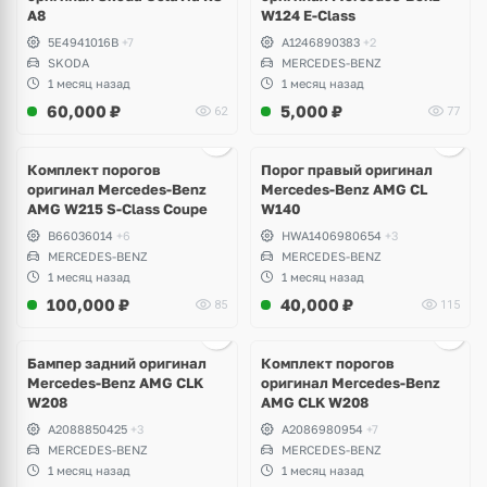
A8
W124 E-Class
5E4941016B
+7
A1246890383
+2
SKODA
MERCEDES-BENZ
1 месяц назад
1 месяц назад
60,000
₽
5,000
₽
62
77
Ещё
1 фото
Комплект порогов
Порог правый оригинал
оригинал Mercedes-Benz
Mercedes-Benz AMG CL
AMG W215 S-Class Coupe
W140
B66036014
+6
HWA1406980654
+3
MERCEDES-BENZ
MERCEDES-BENZ
1 месяц назад
1 месяц назад
100,000
₽
40,000
₽
85
115
Бампер задний оригинал
Комплект порогов
Mercedes-Benz AMG CLK
оригинал Mercedes-Benz
W208
AMG CLK W208
A2088850425
+3
A2086980954
+7
MERCEDES-BENZ
MERCEDES-BENZ
1 месяц назад
1 месяц назад