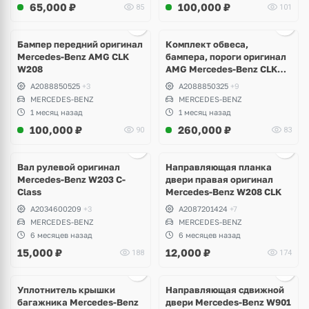
65,000
₽
100,000
₽
85
101
Ещё
8 фото
Бампер передний оригинал
Комплект обвеса,
Mercedes-Benz AMG CLK
бампера, пороги оригинал
W208
AMG Mercedes-Benz CLK
W208
A2088850525
+3
A2088850325
+9
MERCEDES-BENZ
MERCEDES-BENZ
1 месяц назад
1 месяц назад
100,000
₽
260,000
₽
90
83
Ещё
3 фото
Вал рулевой оригинал
Направляющая планка
Mercedes-Benz W203 C-
двери правая оригинал
Class
Mercedes-Benz W208 CLK
A2034600209
+3
A2087201424
+7
MERCEDES-BENZ
MERCEDES-BENZ
6 месяцев назад
6 месяцев назад
15,000
₽
12,000
₽
188
174
Ещё
1 фото
Уплотнитель крышки
Направляющая сдвижной
багажника Mercedes-Benz
двери Mercedes-Benz W901