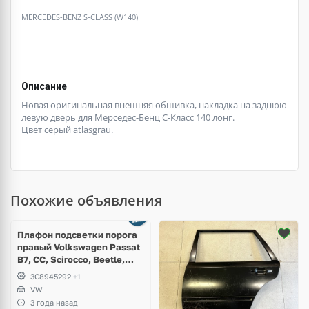
MERCEDES-BENZ S-CLASS (W140)
Описание
Новая оригинальная внешняя обшивка, накладка на заднюю
левую дверь для Мерседес-Бенц С-Класс 140 лонг.
Цвет серый atlasgrau.
Похожие объявления
Плафон подсветки порога
правый Volkswagen Passat
B7, CC, Scirocco, Beetle,
Jetta
3C8945292
+1
VW
3 года назад