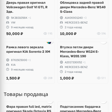
Дверь правая оригинал
Облицовка задней правой
Volkswagen Golf VI GTI, R
двери Mercedes-Benz W140
3дв.
S-Class
5K3831056K
+1
A1406901240
+3
VW
MERCEDES-BENZ
9 месяцев назад
2 года назад
50,000
₽
10,000
₽
195
596
Рамка левого зеркала
Втулка петли двери
оригинал KIA Sorento 2 XM
Mercedes-Benz W124 E-
Klass, W201 190
87615C5000
+1
A2017330052
+1
KIA
MERCEDES-BENZ
9 месяцев назад
2 года назад
1,500
₽
1,000
₽
208
511
Товары продавца
Ещё
1 фото
Фара правая full led, matrix
Подстаканник бардачка
оригинал Skoda Octavia RS
оригинал Mercedes-Benz