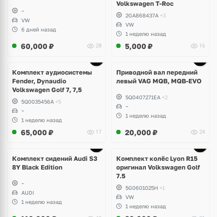
Volkswagen T-Roc
~
2GA868437A
+3
VW
VW
6 дней назад
1 неделю назад
60,000
₽
5,000
₽
28
16
Комплект аудиосистемы
Приводной вал передний
Fender, Dynaudio
левый VAG MQB, MQB-EVO
Volkswagen Golf 7, 7,5
5Q0407271EA
+2
5Q0035456A
+5
~
~
1 неделю назад
1 неделю назад
65,000
₽
20,000
₽
17
24
Ещё
2 фото
Комплект сидений Audi S3
Комплект колёс Lyon R15
8Y Black Edition
оригинал Volkswagen Golf
7.5
~
5G0601025H
+1
AUDI
VW
1 неделю назад
1 неделю назад