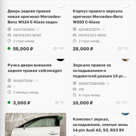
Ещё
2 фото
Дверь задняя правая
Корпус правого зеркала
новая оригинал Mercedes-
оригинал Mercedes-Benz
Benz W124 E-Klass седан
W203 C-Klass
A1247301805
+3
A2038103276
+3
MERCEDES-BENZ
MERCEDES-BENZ
2 года назад
2 года назад
55,000
₽
28,000
₽
588
533
Ручка двери внешняя
Зеркало правое со
задняя правая volkswagen
складыванием и
подсветкой разъем 13-pin
5H0837205F
+3
Volkswagen Tiguan 1
5N1857508S9B9
+4
~
VW
2 месяца назад
4 года назад
3,000
₽
10,000
₽
98
1817
Комплект зеркал,
складывание, слепые зоны
14-pin Audi A3, S3, RS3 8V