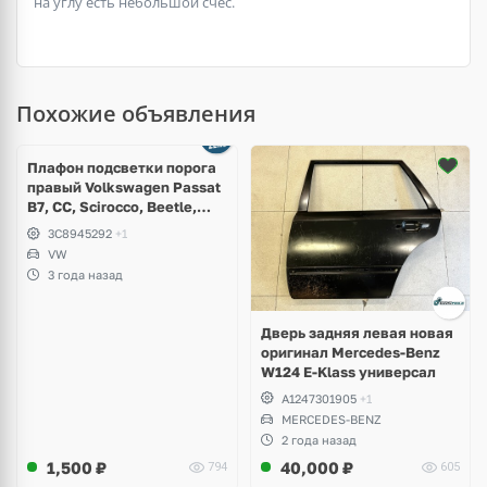
на углу есть небольшой счёс.
Похожие объявления
Плафон подсветки порога
правый Volkswagen Passat
B7, CC, Scirocco, Beetle,
Jetta
3C8945292
+1
VW
3 года назад
Дверь задняя левая новая
оригинал Mercedes-Benz
W124 E-Klass универсал
A1247301905
+1
MERCEDES-BENZ
2 года назад
1,500
₽
40,000
₽
794
605