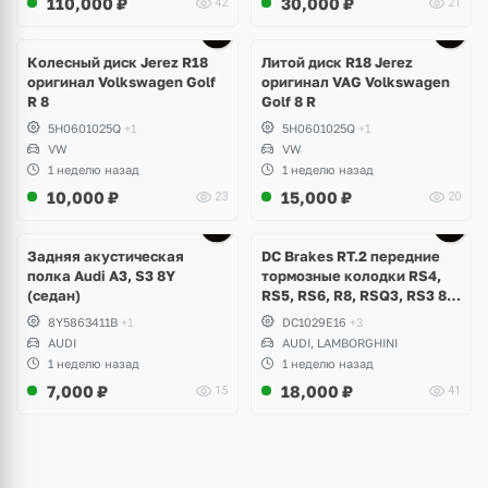
110,000
₽
30,000
₽
42
21
Ещё
3 фото
Колесный диск Jerez R18
Литой диск R18 Jerez
оригинал Volkswagen Golf
оригинал VAG Volkswagen
R 8
Golf 8 R
5H0601025Q
+1
5H0601025Q
+1
VW
VW
1 неделю назад
1 неделю назад
10,000
₽
15,000
₽
23
20
Задняя акустическая
DC Brakes RT.2 передние
полка Audi A3, S3 8Y
тормозные колодки RS4,
(седан)
RS5, RS6, R8, RSQ3, RS3 8V
(комплект 8 шт)
8Y5863411B
+1
DC1029E16
+3
AUDI
AUDI, LAMBORGHINI
1 неделю назад
1 неделю назад
7,000
₽
18,000
₽
15
41