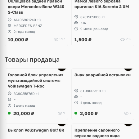
Облицовка задней правой
Рамка левого зеркала
двери Mercedes-Benz W140
оригинал KIA Sorento 2 XM
S-Class
87615C5000
+1
A1406901240
+3
KIA
MERCEDES-BENZ
9 месяцев назад
2 года назад
10,000
₽
1,500
₽
597
209
Товары продавца
Головной блок управления
Знак аварийной остановки
мультимедийной системы
Volkswagen T-Roc
8T0860251B
+3
3G9035876D
+1
~
~
1 день назад
1 день назад
20,000
₽
2,000
₽
9
7
Выхлоп Volkswagen Golf 8R
Крепление салонного
зеркала заднего вида