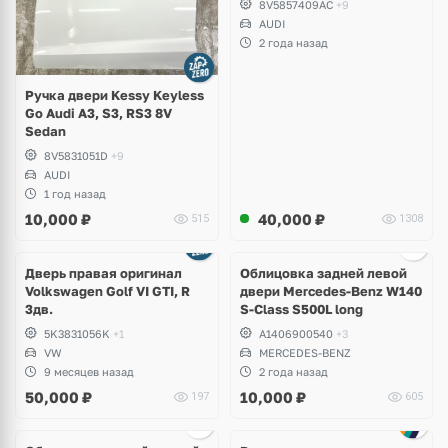
8V5857409AC
+9
AUDI
2 года назад
Ручка двери Kessy Keyless
Go Audi A3, S3, RS3 8V
Sedan
8V5831051D
+9
AUDI
1 год назад
10,000
₽
40,000
₽
515
1308
Дверь правая оригинал
Облицовка задней левой
Volkswagen Golf VI GTI, R
двери Mercedes-Benz W140
3дв.
S-Class S500L long
5K3831056K
+1
A1406900540
+3
VW
MERCEDES-BENZ
9 месяцев назад
2 года назад
50,000
₽
10,000
₽
197
605
Ещё
1 фото