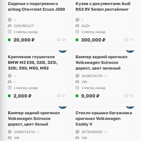
Сиденья с подогревом и
Кузов с документами Audi
airbag Chevrolet Cruze J300
RS3 8V Sedan рестайлинг
~
~
CHEVROLET
AUDI
1 месяц назад
1 месяц назад
20,000
₽
300,000
₽
48
74
Ещё
1 фото
Крепление глушителя
Бампер задний оригинал
BMW M3 E36, 320i, 323i,
Volkswagen Scirocco
325i, S50, M50, M52
дорест, цвет зеленый
~
1K8807417N
+2
~
VW
1 месяц назад
1 месяц назад
2,000
₽
9,000
₽
61
83
Бампер задний оригинал
Стекло крышки багажника
Volkswagen Scirocco
оригинал Volkswagen
дорест, цвет белый
Caddy V
1K8807417N
+2
2K7845051D
+2
VW
VW