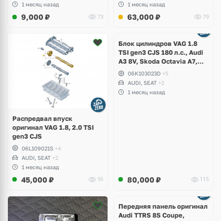
1 месяц назад
1 месяц назад
9,000
₽
63,000
₽
73
79
Ещё
2 фото
Блок цилиндров VAG 1.8
TSI gen3 CJS 180 л.с., Audi
A3 8V, Skoda Octavia A7,
Superb, Volkswagen Passat
06K103023D
+5
B8, Golf VII Alltrack, Seat
AUDI, SEAT
+2
Leon
1 месяц назад
Распредвал впуск
оригинал VAG 1.8, 2.0 TSI
gen3 CJS
06L109021S
+4
AUDI, SEAT
+2
1 месяц назад
45,000
₽
80,000
₽
95
115
Ещё
2 фото
Передняя панель оригинал
Audi TTRS 8S Coupe,