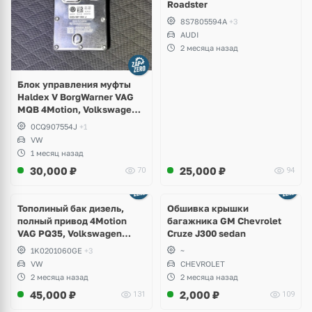
Roadster
8S7805594A
+3
AUDI
2 месяца назад
Блок управления муфты
Haldex V BorgWarner VAG
MQB 4Motion, Volkswagen
Tiguan
0CQ907554J
+1
VW
1 месяц назад
30,000
₽
25,000
₽
70
94
Тополиный бак дизель,
Обшивка крышки
полный привод 4Motion
багажника GM Chevrolet
VAG PQ35, Volkswagen
Cruze J300 sedan
Scirocco, Golf V, VI, Skoda
1K0201060GE
+3
~
Yeti, Octavia A5, Superb,
VW
CHEVROLET
Audi A3, Seat Altea
2 месяца назад
2 месяца назад
45,000
₽
2,000
₽
131
109