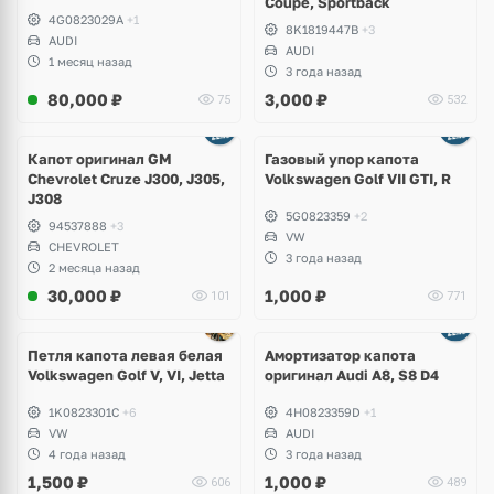
Coupe, Sportback
4G0823029A
+1
8K1819447B
+3
AUDI
AUDI
1 месяц назад
3 года назад
80,000
₽
3,000
₽
75
532
Капот оригинал GM
Газовый упор капота
Chevrolet Cruze J300, J305,
Volkswagen Golf VII GTI, R
J308
5G0823359
+2
94537888
+3
VW
CHEVROLET
3 года назад
2 месяца назад
30,000
₽
1,000
₽
101
771
Петля капота левая белая
Амортизатор капота
Volkswagen Golf V, VI, Jetta
оригинал Audi A8, S8 D4
1K0823301C
+6
4H0823359D
+1
VW
AUDI
4 года назад
3 года назад
1,500
₽
1,000
₽
606
489