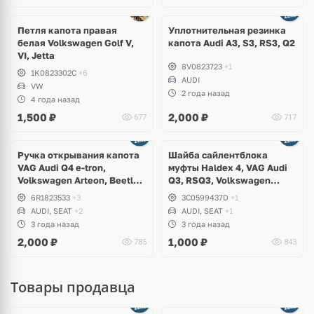
Петля капота правая
Уплотнительная резинка
белая Volkswagen Golf V,
капота Audi A3, S3, RS3, Q2
VI, Jetta
8V0823723
+1
1K0823302C
+6
AUDI
VW
2 года назад
4 года назад
1,500
₽
2,000
₽
677
717
Ручка открывания капота
Шайба сайлентблока
VAG Audi Q4 e-tron,
муфты Haldex 4, VAG Audi
Volkswagen Arteon, Beetle,
Q3, RSQ3, Volkswagen
Caddy, Golf 7, Crafter, Polo,
Tiguan, Passat B6, B7, CC,
6R1823533
+3
3C0599437D
+1
Tiguan, Taos, Skoda Rapid,
Sharan, Seat Alhambra
AUDI, SEAT
+2
AUDI, SEAT
+1
Kodiaq, Karoq, Octavia,
3 года назад
3 года назад
Superb, Seat Leon, Ibiza,
2,000
₽
1,000
₽
785
843
Ateca
Товары продавца
Ещё
8 фото