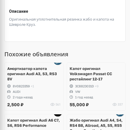
Описание
Оригинальная уплотнительная резинка жабо и капота на
Шевроле Круз.
Похожие объявления
Амортизатор капота
Капот оригинал
оригинал Audi A3, S3, RS3
Volkswagen Passat CC
8V
рестайлинг 12-17
8V0823359
+1
3C8823031D
+9
AUDI
VW
2 года назад
1 год назад
2,500
₽
55,000
₽
561
337
Капот оригинал Audi A6 C7,
Жабо оригинал Audi A4, S4,
S6, RS6 Performance
RS4 B8, Allroad, A5, S5, RS5