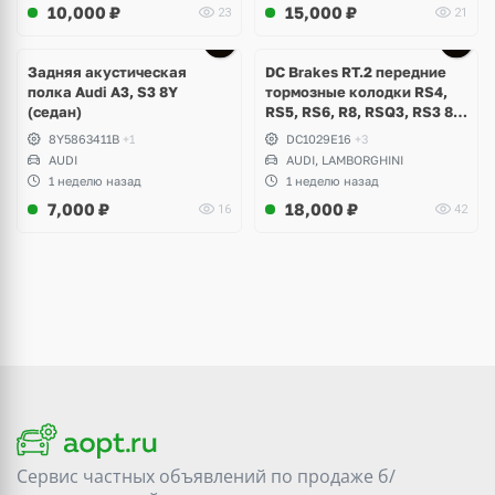
10,000
₽
15,000
₽
23
21
Задняя акустическая
DC Brakes RT.2 передние
полка Audi A3, S3 8Y
тормозные колодки RS4,
(седан)
RS5, RS6, R8, RSQ3, RS3 8V
(комплект 8 шт)
8Y5863411B
+1
DC1029E16
+3
AUDI
AUDI, LAMBORGHINI
1 неделю назад
1 неделю назад
7,000
₽
18,000
₽
16
42
Сервис частных объявлений по продаже
б/