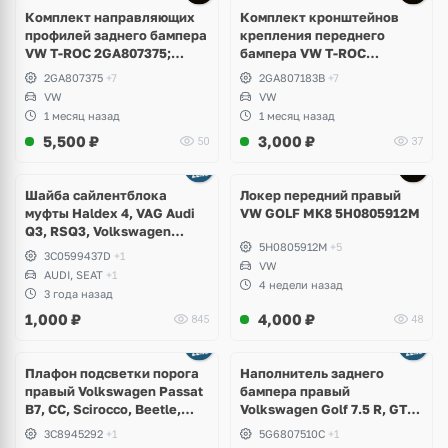
Комплект направляющих
Комплект кронштейнов
профилей заднего бампера
крепления переднего
VW T-ROC 2GA807375;
бампера VW T-ROC
2GA807376
2GA807183B; 2GA807184B
2GA807375
+7
2GA807183B
+7
VW
VW
1 месяц назад
1 месяц назад
5,500
₽
3,000
₽
50
37
Шайба сайлентблока
Локер передний правый
муфты Haldex 4, VAG Audi
VW GOLF MK8 5H0805912M
Q3, RSQ3, Volkswagen
5H0805912M
+5
Tiguan, Passat B6, B7, CC,
3C0599437D
+1
Sharan, Seat Alhambra
VW
AUDI, SEAT
+1
4 недели назад
3 года назад
1,000
₽
4,000
₽
845
48
Плафон подсветки порога
Наполнитель заднего
правый Volkswagen Passat
бампера правый
B7, CC, Scirocco, Beetle,
Volkswagen Golf 7.5 R, GTI,
Jetta
GTD
3C8945292
+1
5G6807510C
+1