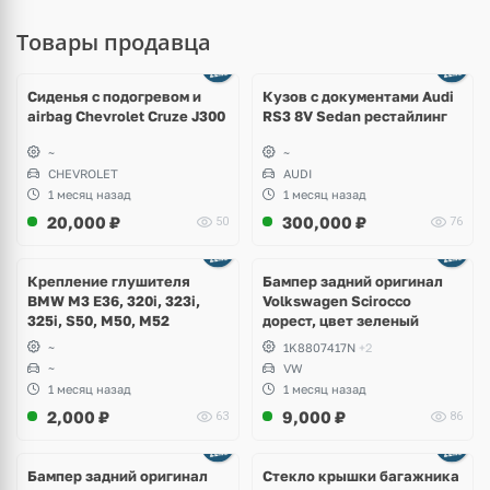
Товары продавца
Ещё
8 фото
Сиденья с подогревом и
Кузов с документами Audi
airbag Chevrolet Cruze J300
RS3 8V Sedan рестайлинг
~
~
CHEVROLET
AUDI
1 месяц назад
1 месяц назад
20,000
₽
300,000
₽
50
76
Ещё
1 фото
Крепление глушителя
Бампер задний оригинал
BMW M3 E36, 320i, 323i,
Volkswagen Scirocco
325i, S50, M50, M52
дорест, цвет зеленый
~
1K8807417N
+2
~
VW
1 месяц назад
1 месяц назад
2,000
₽
9,000
₽
63
86
Бампер задний оригинал
Стекло крышки багажника