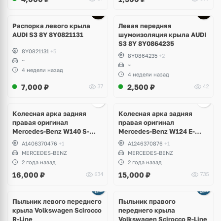
Распорка левого крыла
Левая передняя
AUDI S3 8Y 8Y0821131
шумоизоляция крыла AUDI
S3 8Y 8Y0864235
8Y0821131
+5
8Y0864235
+2
~
~
4 недели назад
4 недели назад
7,000
₽
2,500
₽
37
42
Колесная арка задняя
Колесная арка задняя
правая оригинал
правая оригинал
Mercedes-Benz W140 S-
Mercedes-Benz W124 E-
Klass
Klass
A1406370476
+1
A1246370876
+1
MERCEDES-BENZ
MERCEDES-BENZ
2 года назад
2 года назад
16,000
₽
15,000
₽
634
735
Пыльник левого переднего
Пыльник правого
крыла Volkswagen Scirocco
переднего крыла
R-Line
Volkswagen Scirocco R-Line