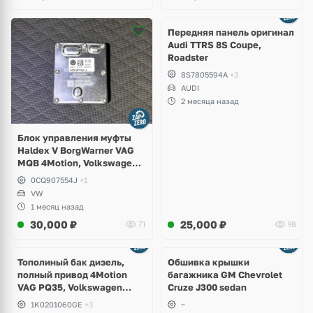
Ещё
2 фото
Передняя панель оригинал
Audi TTRS 8S Coupe,
Roadster
8S7805594A
+3
AUDI
2 месяца назад
Блок управления муфты
Haldex V BorgWarner VAG
MQB 4Motion, Volkswagen
Tiguan
0CQ907554J
+1
VW
1 месяц назад
30,000
₽
25,000
₽
71
98
Тополиный бак дизель,
Обшивка крышки
полный привод 4Motion
багажника GM Chevrolet
VAG PQ35, Volkswagen
Cruze J300 sedan
Scirocco, Golf V, VI, Skoda
1K0201060GE
+3
~
Yeti, Octavia A5, Superb,