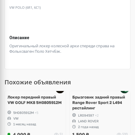
VW POLO (6R1, 6C1)
Описание
Оригинальный локер колесной арки спереди справа на
Фольксваген Поло Хетчбэк.
Похожие объявления
Локер передний правый
Брызговик задний правый
VW GOLF MK8 5H0805912M
Range Rover Sport 2 L494
рестайлинг
5H0805912M
+5
LR094597
+2
VW
LAND ROVER
1 месяц назад
2 года назад
4,000
₽
1,500
₽
51
599