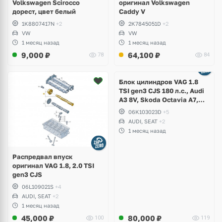
Volkswagen Scirocco
оригинал Volkswagen
дорест, цвет белый
Caddy V
1K8807417N
+2
2K7845051D
+2
VW
VW
1 месяц назад
1 месяц назад
9,000
₽
64,100
₽
78
84
Ещё
2 фото
Блок цилиндров VAG 1.8
TSI gen3 CJS 180 л.с., Audi
A3 8V, Skoda Octavia A7,
Superb, Volkswagen Passat
06K103023D
+5
B8, Golf VII Alltrack, Seat
AUDI, SEAT
+2
Leon
1 месяц назад
Распредвал впуск
оригинал VAG 1.8, 2.0 TSI
gen3 CJS
06L109021S
+4
AUDI, SEAT
+2
1 месяц назад
45,000
₽
80,000
₽
100
119