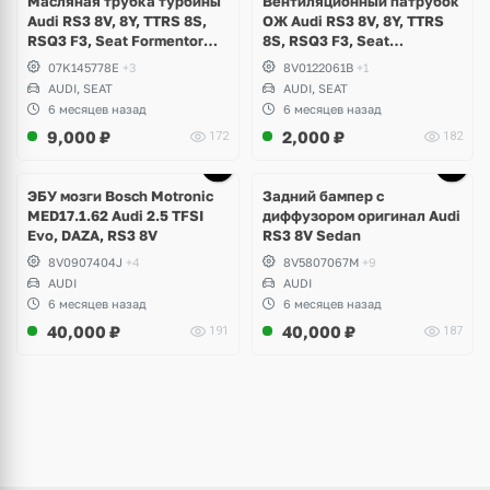
Масляная трубка турбины
Вентиляционный патрубок
Audi RS3 8V, 8Y, TTRS 8S,
ОЖ Audi RS3 8V, 8Y, TTRS
RSQ3 F3, Seat Formentor
8S, RSQ3 F3, Seat
Cupra 2.5 TFSI Evo, DAZA,
Formentor Cupra 2.5 TFSI
07K145778E
+3
8V0122061B
+1
DNWA, DNWB
Evo, DAZA, DNWA, DNWB
AUDI, SEAT
AUDI, SEAT
6 месяцев назад
6 месяцев назад
9,000
₽
2,000
₽
172
182
Ещё
1 фото
ЭБУ мозги Bosch Motronic
Задний бампер с
MED17.1.62 Audi 2.5 TFSI
диффузором оригинал Audi
Evo, DAZA, RS3 8V
RS3 8V Sedan
8V0907404J
+4
8V5807067M
+9
AUDI
AUDI
6 месяцев назад
6 месяцев назад
40,000
₽
40,000
₽
191
187