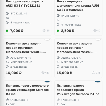
Распорка левого крыла
Левая передняя
AUDI S3 8Y 8Y0821131
шумоизоляция крыла AUDI
S3 8Y 8Y0864235
8Y0821131
+5
8Y0864235
+2
~
~
4 недели назад
4 недели назад
7,000
₽
2,500
₽
35
40
Колесная арка задняя
Колесная арка задняя
правая оригинал
правая оригинал
Mercedes-Benz W140 S-
Mercedes-Benz W124 E-
Klass
Klass
A1406370476
+1
A1246370876
+1
MERCEDES-BENZ
MERCEDES-BENZ
2 года назад
2 года назад
16,000
₽
15,000
₽
633
733
Пыльник левого переднего
Пыльник правого
крыла Volkswagen Scirocco
переднего крыла
R-Line
Volkswagen Scirocco R-Line
1K8821111B
+1
1K8821112B
+1
VW
VW