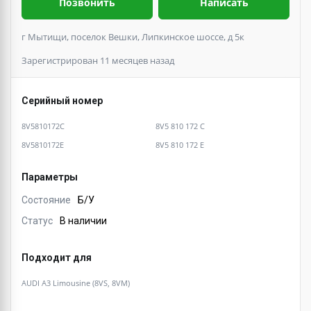
Позвонить
Написать
г Мытищи, поселок Вешки, Липкинское шоссе, д 5к
Зарегистрирован 11 месяцев назад
Серийный номер
8V5810172C
8V5 810 172 C
8V5810172E
8V5 810 172 E
Параметры
Состояние
Б/У
Статус
В наличии
Подходит для
AUDI A3 Limousine (8VS, 8VM)