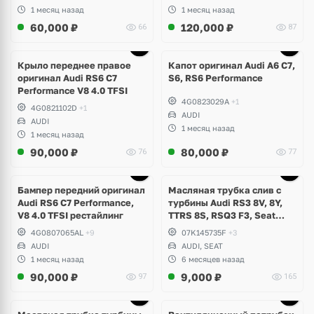
1 месяц назад
1 месяц назад
60,000
₽
120,000
₽
66
87
Крыло переднее правое
Капот оригинал Audi A6 C7,
оригинал Audi RS6 C7
S6, RS6 Performance
Performance V8 4.0 TFSI
4G0823029A
+1
4G0821102D
+1
AUDI
AUDI
1 месяц назад
1 месяц назад
90,000
₽
80,000
₽
76
77
Бампер передний оригинал
Масляная трубка слив с
Audi RS6 C7 Performance,
турбины Audi RS3 8V, 8Y,
V8 4.0 TFSI рестайлинг
TTRS 8S, RSQ3 F3, Seat
Formentor Cupra 2.5 TFSI
4G0807065AL
+9
07K145735F
+3
Evo, DAZA, DNWA, DNWB
AUDI
AUDI, SEAT
1 месяц назад
6 месяцев назад
90,000
₽
9,000
₽
97
165