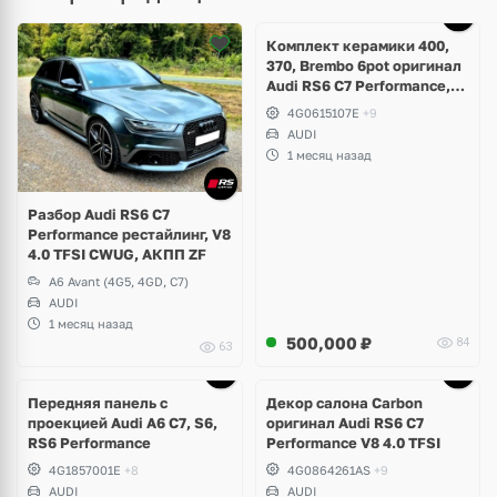
Ещё
5 фото
Комплект керамики 400,
370, Brembo 6pot оригинал
Audi RS6 C7 Performance,
RS7 V8 4.0 TFSI
4G0615107E
+9
AUDI
1 месяц назад
Разбор Audi RS6 C7
Performance рестайлинг, V8
4.0 TFSI CWUG, АКПП ZF
A6 Avant (4G5, 4GD, C7)
AUDI
1 месяц назад
500,000
₽
84
63
Ещё
1 фото
Передняя панель с
Декор салона Carbon
проекцией Audi A6 C7, S6,
оригинал Audi RS6 C7
RS6 Performance
Performance V8 4.0 TFSI
4G1857001E
+8
4G0864261AS
+9
AUDI
AUDI