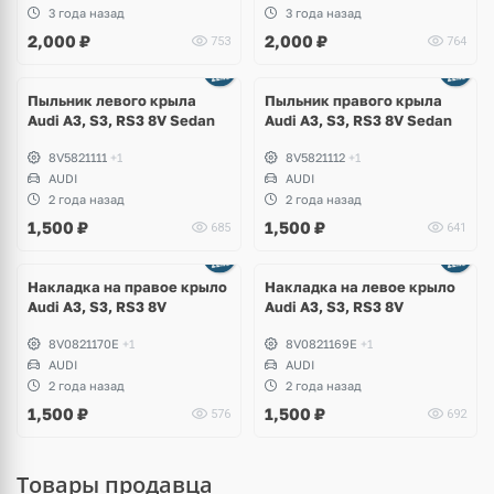
3 года назад
3 года назад
2,000
₽
2,000
₽
753
764
Пыльник левого крыла
Пыльник правого крыла
Audi A3, S3, RS3 8V Sedan
Audi A3, S3, RS3 8V Sedan
8V5821111
+1
8V5821112
+1
AUDI
AUDI
2 года назад
2 года назад
1,500
₽
1,500
₽
685
641
Накладка на правое крыло
Накладка на левое крыло
Audi A3, S3, RS3 8V
Audi A3, S3, RS3 8V
8V0821170E
+1
8V0821169E
+1
AUDI
AUDI
2 года назад
2 года назад
1,500
₽
1,500
₽
576
692
Товары продавца