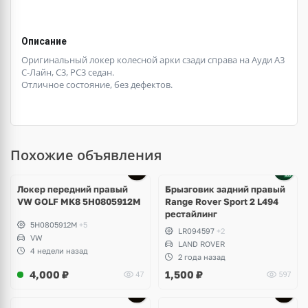
Описание
Оригинальный локер колесной арки сзади справа на Ауди А3
С-Лайн, С3, РС3 седан.
Отличное состояние, без дефектов.
Похожие объявления
Локер передний правый
Брызговик задний правый
VW GOLF MK8 5H0805912M
Range Rover Sport 2 L494
рестайлинг
5H0805912M
+5
LR094597
+2
VW
LAND ROVER
4 недели назад
2 года назад
4,000
₽
1,500
₽
47
597