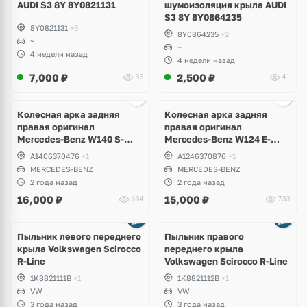
AUDI S3 8Y 8Y0821131
шумоизоляция крыла AUDI
S3 8Y 8Y0864235
8Y0821131
+5
8Y0864235
+2
~
~
4 недели назад
4 недели назад
7,000
₽
2,500
₽
36
41
Колесная арка задняя
Колесная арка задняя
правая оригинал
правая оригинал
Mercedes-Benz W140 S-
Mercedes-Benz W124 E-
Klass
Klass
A1406370476
+1
A1246370876
+1
MERCEDES-BENZ
MERCEDES-BENZ
2 года назад
2 года назад
16,000
₽
15,000
₽
634
733
Пыльник левого переднего
Пыльник правого
крыла Volkswagen Scirocco
переднего крыла
R-Line
Volkswagen Scirocco R-Line
1K8821111B
+1
1K8821112B
+1
VW
VW
3 года назад
3 года назад