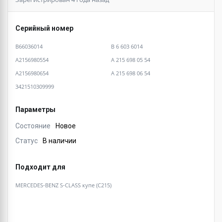
Серийный номер
B66036014
B 6 603 6014
A2156980554
A 215 698 05 54
A2156980654
A 215 698 06 54
3421510309999
Параметры
Состояние
Новое
Статус
В наличии
Подходит для
MERCEDES-BENZ S-CLASS купе (C215)