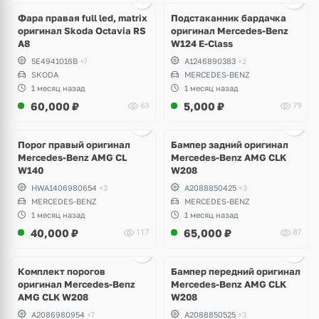
1 фото
Фара правая full led, matrix
Подстаканник бардачка
оригинал Skoda Octavia RS
оригинал Mercedes-Benz
A8
W124 E-Class
5E4941016B
+7
A1246890383
+2
SKODA
MERCEDES-BENZ
1 месяц назад
1 месяц назад
60,000
₽
5,000
₽
63
79
Ещё
1 фото
Порог правый оригинал
Бампер задний оригинал
Mercedes-Benz AMG CL
Mercedes-Benz AMG CLK
W140
W208
HWA1406980654
+3
A2088850425
+3
MERCEDES-BENZ
MERCEDES-BENZ
1 месяц назад
1 месяц назад
40,000
₽
65,000
₽
117
87
Комплект порогов
Бампер передний оригинал
оригинал Mercedes-Benz
Mercedes-Benz AMG CLK
AMG CLK W208
W208
A2086980954
+7
A2088850525
+3