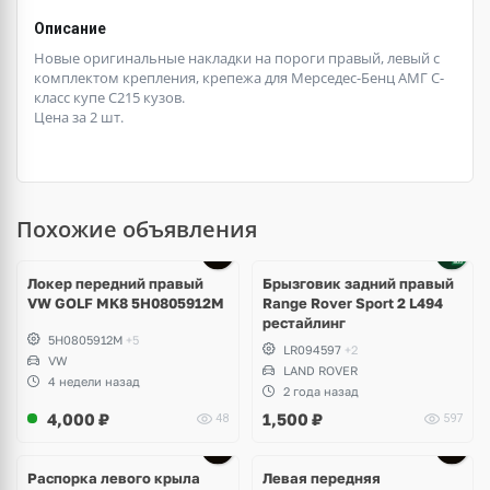
Описание
Новые оригинальные накладки на пороги правый, левый с
комплектом крепления, крепежа для Мерседес-Бенц АМГ С-
класс купе С215 кузов.
Цена за 2 шт.
Похожие объявления
Локер передний правый
Брызговик задний правый
VW GOLF MK8 5H0805912M
Range Rover Sport 2 L494
рестайлинг
5H0805912M
+5
LR094597
+2
VW
LAND ROVER
4 недели назад
2 года назад
4,000
₽
1,500
₽
48
597
Распорка левого крыла
Левая передняя