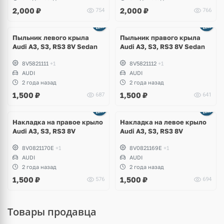
2,000
₽
2,000
₽
754
766
Пыльник левого крыла
Пыльник правого крыла
Audi A3, S3, RS3 8V Sedan
Audi A3, S3, RS3 8V Sedan
8V5821111
+1
8V5821112
+1
AUDI
AUDI
2 года назад
2 года назад
1,500
₽
1,500
₽
687
641
Накладка на правое крыло
Накладка на левое крыло
Audi A3, S3, RS3 8V
Audi A3, S3, RS3 8V
8V0821170E
+1
8V0821169E
+1
AUDI
AUDI
2 года назад
2 года назад
1,500
₽
1,500
₽
576
694
Товары продавца
Ещё