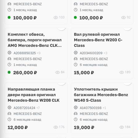
MERCEDES-BENZ
MERCEDES-BENZ
1 месяц назад
1 месяц назад
100,000
₽
100,000
₽
103
92
Ещё
6 фото
Комплект обвеса,
Вал рулевой оригинал
бампера, пороги оригинал
Mercedes-Benz W203 C-
AMG Mercedes-Benz CLK
Class
W208
A2088850325
+9
A2034600209
+3
MERCEDES-BENZ
MERCEDES-BENZ
1 месяц назад
6 месяцев назад
260,000
₽
15,000
₽
84
189
Направляющая планка
Уплотнитель крышки
двери правая оригинал
багажника Mercedes-Benz
Mercedes-Benz W208 CLK
W140 S-Class
A2087201424
+7
A1407500198
+1
MERCEDES-BENZ
MERCEDES-BENZ
6 месяцев назад
6 месяцев назад
12,000
₽
19,000
₽
176
184
Ещё