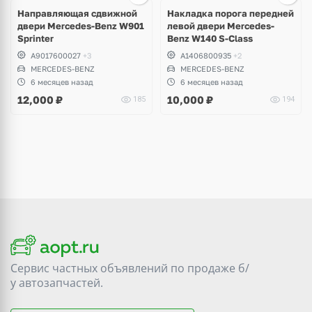
3 фото
Направляющая сдвижной
Накладка порога передней
двери Mercedes-Benz W901
левой двери Mercedes-
Sprinter
Benz W140 S-Class
A9017600027
+3
A1406800935
+2
MERCEDES-BENZ
MERCEDES-BENZ
6 месяцев назад
6 месяцев назад
12,000
₽
10,000
₽
185
194
Сервис частных объявлений по продаже
б/
у
автозапчастей.