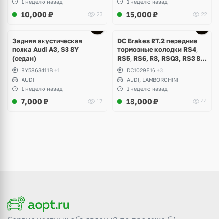
1 неделю назад
1 неделю назад
10,000
₽
15,000
₽
23
22
Задняя акустическая
DC Brakes RT.2 передние
полка Audi A3, S3 8Y
тормозные колодки RS4,
(седан)
RS5, RS6, R8, RSQ3, RS3 8V
(комплект 8 шт)
8Y5863411B
+1
DC1029E16
+3
AUDI
AUDI, LAMBORGHINI
1 неделю назад
1 неделю назад
7,000
₽
18,000
₽
17
44