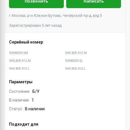
Позвонить
Написать
г Москва, р-н Южное Бутово, Чечёрский пр-д, влд 5
Зарегистрирован 5 лет назад
Серийный номер
5H0805912M
5H0 805 912 M
5H0.805.912.M
5H0805912L
5H0 805 912 L
5H0.805.912.L
Параметры
Состояние
Б/У
В наличии
1
Статус
В наличии
Подходит для