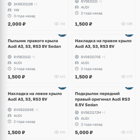
8V5821111
+1
1K8821112B
+1
AUDI
VW
2 года назад
3 года назад
2,000
₽
1,500
₽
766
688
Пыльник правого крыла
Накладка на правое крыло
Audi A3, S3, RS3 8V Sedan
Audi A3, S3, RS3 8V
8V5821112
+1
8V0821170E
+1
AUDI
AUDI
2 года назад
2 года назад
1,500
₽
1,500
₽
642
579
Ещё
1 фото
Накладка на левое крыло
Подкрылок передний
Audi A3, S3, RS3 8V
правый оригинал Audi RS3
8.5V Sedan
8V0821169E
+1
8V5821172M
+1
AUDI
AUDI
2 года назад
2 года назад
1,500
₽
5,000
₽
696
572