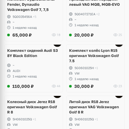
Fender, Dynaudio
левый VAG MQB, MQB-EVO
Volkswagen Golf 7, 7,5
5Q0407271EA
+2
5Q0035456A
+5
~
~
1 неделю назад
1 неделю назад
65,000
₽
20,000
₽
18
25
Ещё
2 фото
Комплект сидений Audi S3
Комплект колёс Lyon R15
8Y Black Edition
оригинал Volkswagen Golf
7.5
~
5G0601025H
+1
AUDI
VW
1 неделю назад
1 неделю назад
110,000
₽
30,000
₽
44
23
Ещё
3 фото
Колесный диск Jerez R18
Литой диск R18 Jerez
оригинал Volkswagen Golf
оригинал VAG Volkswagen
R 8
Golf 8 R
5H0601025Q
+1
5H0601025Q
+1
VW
VW