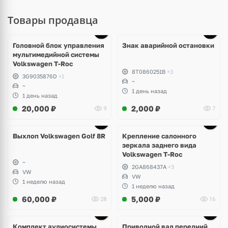
Товары продавца
Головной блок управления
Знак аварийной остановки
мультимедийной системы
Volkswagen T-Roc
8T0860251B
+3
3G9035876D
+1
~
~
1 день назад
1 день назад
20,000
₽
2,000
₽
9
7
Выхлоп Volkswagen Golf 8R
Крепление салонного
зеркала заднего вида
Volkswagen T-Roc
~
2GA868437A
+3
VW
VW
1 неделю назад
1 неделю назад
60,000
₽
5,000
₽
28
16
Комплект аудиосистемы
Приводной вал передний