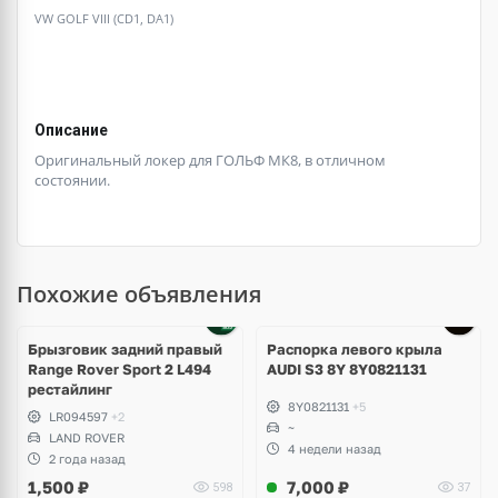
VW GOLF VIII (CD1, DA1)
Описание
Оригинальный локер для ГОЛЬФ МК8, в отличном
состоянии.
Похожие объявления
Брызговик задний правый
Распорка левого крыла
Range Rover Sport 2 L494
AUDI S3 8Y 8Y0821131
рестайлинг
8Y0821131
+5
LR094597
+2
~
LAND ROVER
4 недели назад
2 года назад
1,500
₽
7,000
₽
598
37