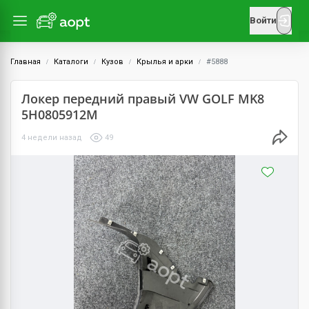
Войти
Главная
Каталоги
Кузов
Крылья и арки
#5888
Локер передний правый VW GOLF MK8
5H0805912M
4 недели назад
49