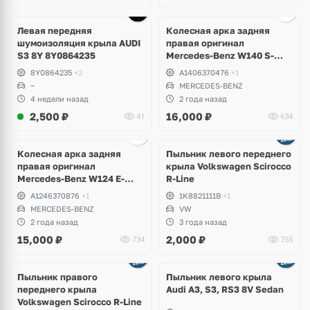
Левая передняя
Колесная арка задняя
шумоизоляция крыла AUDI
правая оригинал
S3 8Y 8Y0864235
Mercedes-Benz W140 S-
Klass
8Y0864235
+2
A1406370476
+1
~
MERCEDES-BENZ
4 недели назад
2 года назад
2,500
₽
16,000
₽
41
634
Колесная арка задняя
Пыльник левого переднего
правая оригинал
крыла Volkswagen Scirocco
Mercedes-Benz W124 E-
R-Line
Klass
A1246370876
+1
1K8821111B
+1
MERCEDES-BENZ
VW
2 года назад
3 года назад
15,000
₽
2,000
₽
734
755
Пыльник правого
Пыльник левого крыла
переднего крыла
Audi A3, S3, RS3 8V Sedan
Volkswagen Scirocco R-Line