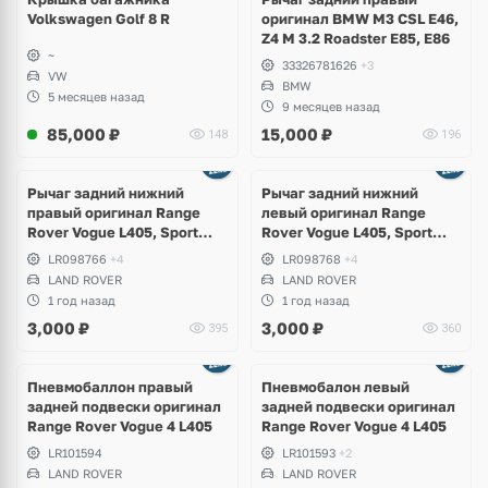
Volkswagen Golf 8 R
оригинал BMW M3 CSL E46,
Z4 M 3.2 Roadster E85, E86
~
33326781626
+3
VW
BMW
5 месяцев назад
9 месяцев назад
85,000
₽
15,000
₽
148
196
Рычаг задний нижний
Рычаг задний нижний
правый оригинал Range
левый оригинал Range
Rover Vogue L405, Sport
Rover Vogue L405, Sport
L494, Discovery 5 L462
L494, Discovery 5 L462
LR098766
+4
LR098768
+4
LAND ROVER
LAND ROVER
1 год назад
1 год назад
3,000
₽
3,000
₽
395
360
Пневмобаллон правый
Пневмобалон левый
задней подвески оригинал
задней подвески оригинал
Range Rover Vogue 4 L405
Range Rover Vogue 4 L405
LR101594
LR101593
+2
LAND ROVER
LAND ROVER