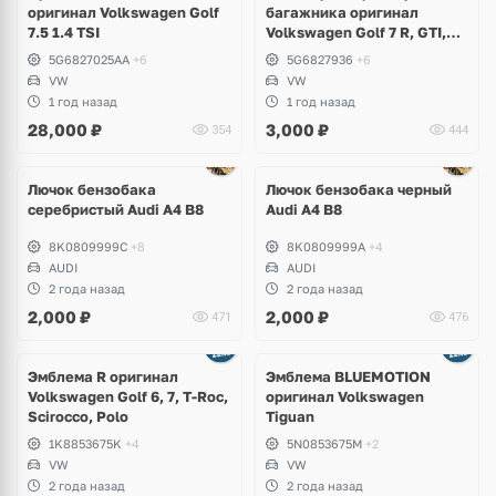
оригинал Volkswagen Golf
багажника оригинал
7.5 1.4 TSI
Volkswagen Golf 7 R, GTI,
GTD, e-Golf
5G6827025AA
+6
5G6827936
+6
VW
VW
1 год назад
1 год назад
28,000
₽
3,000
₽
354
444
Лючок бензобака
Лючок бензобака черный
серебристый Audi A4 B8
Audi A4 B8
8K0809999C
+8
8K0809999A
+4
AUDI
AUDI
2 года назад
2 года назад
2,000
₽
2,000
₽
471
476
Эмблема R оригинал
Эмблема BLUEMOTION
Volkswagen Golf 6, 7, T-Roc,
оригинал Volkswagen
Scirocco, Polo
Tiguan
1K8853675K
+4
5N0853675M
+2
VW
VW
2 года назад
2 года назад