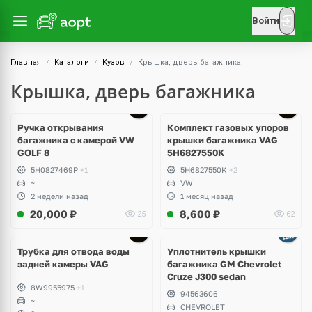
Войти
Главная
Каталоги
Кузов
Крышка, дверь багажника
Крышка, дверь багажника
Ручка открывания
Комплект газовых упоров
багажника с камерой VW
крышки багажника VAG
GOLF 8
5H6827550K
5H0827469P
+1
5H6827550K
+2
~
VW
2 недели назад
1 месяц назад
20,000
₽
8,600
₽
25
62
Трубка для отвода воды
Уплотнитель крышки
задней камеры VAG
багажника GM Chevrolet
Cruze J300 sedan
8W9955975
+1
94563606
~
CHEVROLET