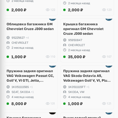
2 месяца назад
2 месяца назад
2,000
₽
2,000
₽
122
123
Ещё
2 фото
Облицовка багажника GM
Крышка багажника
Chevrolet Cruze J300 sedan
оригинал GM Chevrolet
Cruze J300 sedan
95225627
+4
95950847
CHEVROLET
CHEVROLET
2 месяца назад
2 месяца назад
1,000
₽
35,000
₽
110
107
Пружина задняя оригинал
Пружина задняя оригинал
VAG Volkswagen Passat CC,
VAG Skoda Octavia A5,
Golf V, VI GTI, Jetta,
Volkswagen Golf V, VI, Plus,
Scirocco, Sharan, Skoda
Scirocco, Beetle
1K0511115BS
+1
1K0511115FT
+1
Octavia A5, Superb, Seat
SEAT, SKODA
+1
SKODA, VW
Alhambra
4 месяца назад
4 месяца назад
8,000
₽
1,000
₽
131
121
Крышка багажника
Рычаг задний правый