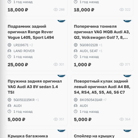
1 год назад
1 год назад
18,000
₽
18,000
₽
288
322
Подрамник задний
Поперечина тоннеля
оригинал Range Rover
оригинал VAG MQB Audi A3,
Vogue L405, Sport L494
Q2, Volkswagen Golf 7, 8,
Arteon, T-Roc, Jetta, Passat
LR119671
+2
5Q0802128
+1
B8, Taos, Skoda Karoq,
LAND ROVER
AUDI, SEAT
+1
Octavia, Superb, Seat Leon,
1 год назад
1 год назад
Ateca
25,000
₽
1,000
₽
301
371
Ещё
1 фото
Пружина задняя оригинал
Поворотный кулак задний
VAG Audi A3 8V sedan 1.4
левый оригинал Audi A4 B8,
TSI
S4, RS4, A5, S5, A6, S6 C7
5Q0511115KR
+1
8K0505431AR
+7
AUDI
AUDI
1 год назад
1 год назад
5,000
₽
5,000
₽
351
364
Крышка багажника
Спойлер на крышку