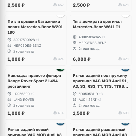
2,500
₽
2,500
₽
652
623
Петля крышки багажника
Тяга домкрата оригинал
левая Mercedes-Benz W201
Mercedes-Benz W611 T1
190
A0005834345
+1
A2017500928
+1
MERCEDES-BENZ
MERCEDES-BENZ
2 года назад
2 года назад
1,000
₽
6,000
₽
424
423
Накладка правого фонаря
Рычаг задний под пружину
Range Rover Sport 2 L494
оригинал VAG MQB Audi S1,
рестайлинг
A3, S3, RS3, TT, TTS, TTRS,
Q2, Volkswagen Golf 7.5 R,
LR056800
+2
5Q0505311D
+3
GTI, Alltrack, e-Golf, T-Roc,
LAND ROVER
AUDI, SEAT
+2
Skoda Octavia A7, Karoq,
2 года назад
2 года назад
Seat Ateca, Leon
1,000
₽
1,500
₽
614
503
Ещё
1 фото
Рычаг задний левый
Рычаг задний развальный
оригинал VAG MQB Audi A3,
оригинал VAG MQB Audi A3,