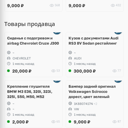
9,000
₽
9,000
₽
568
432
Товары продавца
Ещё
8 фото
Сиденья с подогревом и
Кузов с документами Audi
airbag Chevrolet Cruze J300
RS3 8V Sedan рестайлинг
~
~
CHEVROLET
AUDI
1 месяц назад
1 месяц назад
20,000
₽
300,000
₽
53
77
Ещё
1 фото
Крепление глушителя
Бампер задний оригинал
BMW M3 E36, 320i, 323i,
Volkswagen Scirocco
325i, S50, M50, M52
дорест, цвет зеленый
~
1K8807417N
+2
~
VW
1 месяц назад
1 месяц назад
2,000
₽
9,000
₽
65
87