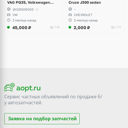
VAG PQ35, Volkswagen
Cruze J300 sedan
Scirocco, Golf V, VI, Skoda
1K0201060GE
+3
~
Yeti, Octavia A5, Superb,
VW
CHEVROLET
Audi A3, Seat Altea
2 месяца назад
2 месяца назад
45,000
₽
2,000
₽
140
115
Сервис частных объявлений по продаже
б/
у
автозапчастей.
Заявка на подбор запчастей