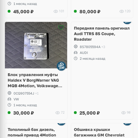
1 месяц назад
45,000
₽
80,000
₽
101
120
Ещё
2 фото
Передняя панель оригинал
Audi TTRS 8S Coupe,
Roadster
8S7805594A
+3
AUDI
2 месяца назад
Блок управления муфты
Haldex V BorgWarner VAG
MQB 4Motion, Volkswagen
Tiguan
0CQ907554J
+1
VW
1 месяц назад
30,000
₽
25,000
₽
72
98
Тополиный бак дизель,
Обшивка крышки
полный привод 4Motion
багажника GM Chevrolet