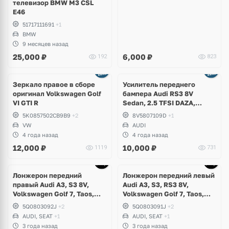
телевизор BMW M3 CSL
E46
51717111691
+1
BMW
9 месяцев назад
25,000
₽
6,000
₽
192
823
Зеркало правое в сборе
Усилитель переднего
оригинал Volkswagen Golf
бампера Audi RS3 8V
VI GTI R
Sedan, 2.5 TFSI DAZA,
DNWA
5K0857502CB9B9
+2
8V5807109D
+1
VW
AUDI
4 года назад
4 года назад
12,000
₽
10,000
₽
1119
731
Лонжерон передний
Лонжерон передний левый
правый Audi A3, S3 8V,
Audi A3, S3, RS3 8V,
Volkswagen Golf 7, Taos,
Volkswagen Golf 7, Taos,
Seat Leon
Seat Leon
5Q0803092J
+2
5Q0803091J
+2
AUDI, SEAT
+1
AUDI, SEAT
+1
3 года назад
3 года назад