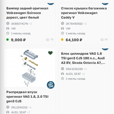
Бампер задний оригинал
Стекло крышки багажника
Volkswagen Scirocco
оригинал Volkswagen
дорест, цвет белый
Caddy V
1K8807417N
+2
2K7845051D
+2
VW
VW
1 месяц назад
1 месяц назад
9,000
₽
64,100
₽
78
84
Ещё
2 фото
Блок цилиндров VAG 1.8
TSI gen3 CJS 180 л.с., Audi
A3 8V, Skoda Octavia A7,
Superb, Volkswagen Passat
06K103023D
+5
B8, Golf VII Alltrack, Seat
AUDI, SEAT
+2
Leon
1 месяц назад
Распредвал впуск
оригинал VAG 1.8, 2.0 TSI
gen3 CJS
06L109021S
+4
AUDI, SEAT
+2