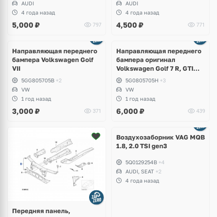
AUDI
AUDI
4 года назад
4 года назад
5,000
₽
4,500
₽
797
771
Направляющая переднего
Направляющая переднего
бампера Volkswagen Golf
бампера оригинал
VII
Volkswagen Golf 7 R, GTI
дорестайлинг
5GG805705B
+2
5G0805705H
+3
VW
VW
1 год назад
1 год назад
3,000
₽
6,000
₽
371
439
Ещё
1 фото
Воздухозаборник VAG MQB
1.8, 2.0 TSI gen3
5Q0129254B
+4
AUDI, SEAT
+2
4 года назад
Передняя панель,