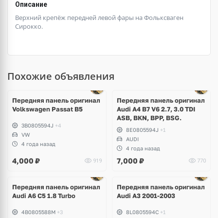
Описание
Верхний крепёж передней левой фары на Фольксваген
Сирокко.
Похожие объявления
Передняя панель оригинал
Передняя панель оригинал
Volkswagen Passat B5
Audi A4 B7 V6 2.7, 3.0 TDI
ASB, BKN, BPP, BSG.
3B0805594J
+4
8E0805594J
+1
VW
AUDI
4 года назад
4 года назад
4,000
₽
7,000
₽
919
770
Передняя панель оригинал
Передняя панель оригинал
Audi A6 C5 1.8 Turbo
Audi A3 2001-2003
4B0805588M
+3
8L0805594C
+1