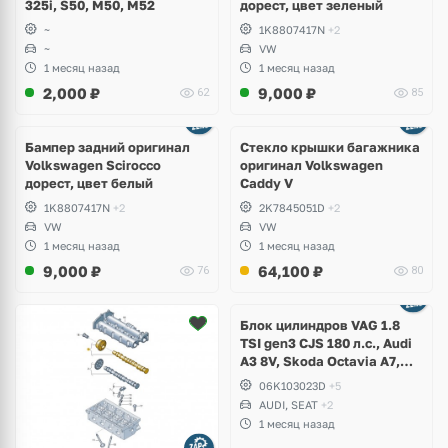
325i, S50, M50, M52
дорест, цвет зеленый
~
1K8807417N
+2
~
VW
1 месяц назад
1 месяц назад
2,000
₽
9,000
₽
62
85
Бампер задний оригинал
Стекло крышки багажника
Volkswagen Scirocco
оригинал Volkswagen
дорест, цвет белый
Caddy V
1K8807417N
+2
2K7845051D
+2
VW
VW
1 месяц назад
1 месяц назад
9,000
₽
64,100
₽
76
80
Ещё
2 фото
Блок цилиндров VAG 1.8
TSI gen3 CJS 180 л.с., Audi
A3 8V, Skoda Octavia A7,
Superb, Volkswagen Passat
06K103023D
+5
B8, Golf VII Alltrack, Seat
AUDI, SEAT
+2
Leon
1 месяц назад