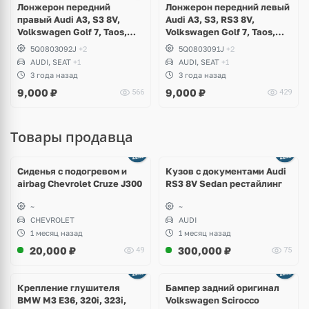
Лонжерон передний
Лонжерон передний левый
правый Audi A3, S3 8V,
Audi A3, S3, RS3 8V,
Volkswagen Golf 7, Taos,
Volkswagen Golf 7, Taos,
Seat Leon
Seat Leon
5Q0803092J
+2
5Q0803091J
+2
AUDI, SEAT
+1
AUDI, SEAT
+1
3 года назад
3 года назад
9,000
₽
9,000
₽
566
429
Товары продавца
Ещё
8 фото
Сиденья с подогревом и
Кузов с документами Audi
airbag Chevrolet Cruze J300
RS3 8V Sedan рестайлинг
~
~
CHEVROLET
AUDI
1 месяц назад
1 месяц назад
20,000
₽
300,000
₽
49
75
Ещё
1 фото
Крепление глушителя
Бампер задний оригинал
BMW M3 E36, 320i, 323i,
Volkswagen Scirocco