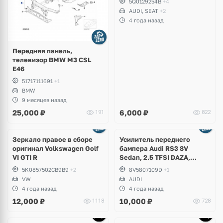
5Q0129254B
+4
AUDI, SEAT
+2
4 года назад
Передняя панель,
телевизор BMW M3 CSL
E46
51717111691
+1
BMW
9 месяцев назад
25,000
₽
6,000
₽
191
822
Зеркало правое в сборе
Усилитель переднего
оригинал Volkswagen Golf
бампера Audi RS3 8V
VI GTI R
Sedan, 2.5 TFSI DAZA,
DNWA
5K0857502CB9B9
+2
8V5807109D
+1
VW
AUDI
4 года назад
4 года назад
12,000
₽
10,000
₽
1118
728