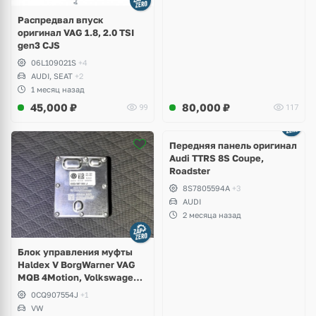
Распредвал впуск
оригинал VAG 1.8, 2.0 TSI
gen3 CJS
06L109021S
+4
AUDI, SEAT
+2
1 месяц назад
45,000
₽
80,000
₽
99
117
Ещё
2 фото
Передняя панель оригинал
Audi TTRS 8S Coupe,
Roadster
8S7805594A
+3
AUDI
2 месяца назад
Блок управления муфты
Haldex V BorgWarner VAG
MQB 4Motion, Volkswagen
Tiguan
0CQ907554J
+1
VW