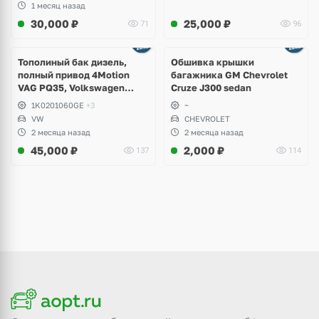
1 месяц назад
30,000
₽
25,000
₽
71
96
Тополиный бак дизель,
Обшивка крышки
полный привод 4Motion
багажника GM Chevrolet
VAG PQ35, Volkswagen
Cruze J300 sedan
Scirocco, Golf V, VI, Skoda
1K0201060GE
+3
~
Yeti, Octavia A5, Superb,
VW
CHEVROLET
Audi A3, Seat Altea
2 месяца назад
2 месяца назад
45,000
₽
2,000
₽
137
114