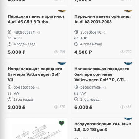
Передняя панель оригинал
Передняя панель оригинал
Audi A6 C5 1.8 Turbo
Audi A3 2001-2003
4B0805588M
+3
8L0805594C
+1
AUDI
AUDI
4 года назад
4 года назад
5,000
₽
4,500
₽
796
770
Направляющая переднего
Направляющая переднего
бампера Volkswagen Golf
бампера оригинал
VII
Volkswagen Golf 7 R, GTI
дорестайлинг
5GG805705B
+2
5G0805705H
+3
VW
VW
1 год назад
1 год назад
3,000
₽
6,000
₽
370
436
Ещё
1 фото
Воздухозаборник VAG MQB
1.8, 2.0 TSI gen3