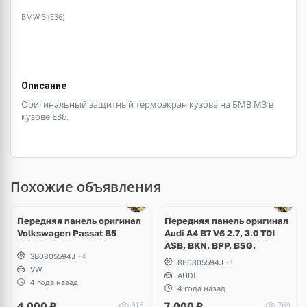
BMW 3 (E36)
Описание
Оригинальный защитный термоэкран кузова на БМВ М3 в
кузове Е36.
Похожие объявления
Передняя панель оригинал
Передняя панель оригинал
Volkswagen Passat B5
Audi A4 B7 V6 2.7, 3.0 TDI
ASB, BKN, BPP, BSG.
3B0805594J
+4
8E0805594J
+1
VW
AUDI
4 года назад
4 года назад
4,000
₽
7,000
₽
918
769