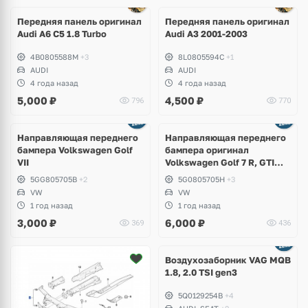
Передняя панель оригинал
Передняя панель оригинал
Audi A6 C5 1.8 Turbo
Audi A3 2001-2003
4B0805588M
+3
8L0805594C
+1
AUDI
AUDI
4 года назад
4 года назад
5,000
₽
4,500
₽
796
770
Направляющая переднего
Направляющая переднего
бампера Volkswagen Golf
бампера оригинал
VII
Volkswagen Golf 7 R, GTI
дорестайлинг
5GG805705B
+2
5G0805705H
+3
VW
VW
1 год назад
1 год назад
3,000
₽
6,000
₽
369
436
Ещё
1 фото
Воздухозаборник VAG MQB
1.8, 2.0 TSI gen3
5Q0129254B
+4