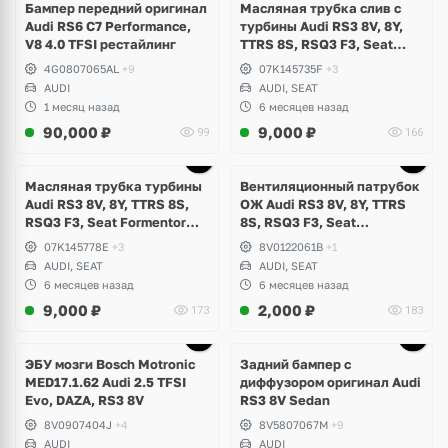
Бампер передний оригинал
Масляная трубка слив с
Audi RS6 C7 Performance,
турбины Audi RS3 8V, 8Y,
V8 4.0 TFSI рестайлинг
TTRS 8S, RSQ3 F3, Seat
Formentor Cupra 2.5 TFSI
4G0807065AL
+9
07K145735F
+3
Evo, DAZA, DNWA, DNWB
AUDI
AUDI, SEAT
1 месяц назад
6 месяцев назад
90,000
₽
9,000
₽
99
166
Масляная трубка турбины
Вентиляционный патрубок
Audi RS3 8V, 8Y, TTRS 8S,
ОЖ Audi RS3 8V, 8Y, TTRS
RSQ3 F3, Seat Formentor
8S, RSQ3 F3, Seat
Cupra 2.5 TFSI Evo, DAZA,
Formentor Cupra 2.5 TFSI
07K145778E
+3
8V0122061B
+1
DNWA, DNWB
Evo, DAZA, DNWA, DNWB
AUDI, SEAT
AUDI, SEAT
6 месяцев назад
6 месяцев назад
9,000
₽
2,000
₽
173
183
Ещё
1 фото
ЭБУ мозги Bosch Motronic
Задний бампер с
MED17.1.62 Audi 2.5 TFSI
диффузором оригинал Audi
Evo, DAZA, RS3 8V
RS3 8V Sedan
8V0907404J
+4
8V5807067M
+9
AUDI
AUDI