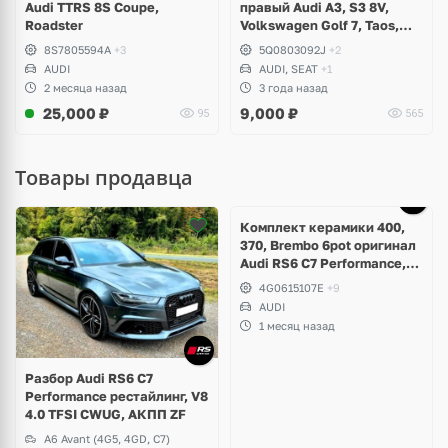
Audi TTRS 8S Coupe,
правый Audi A3, S3 8V,
Roadster
Volkswagen Golf 7, Taos,
Seat Leon
8S7805594A
+3
5Q0803092J
+2
AUDI
AUDI, SEAT
+1
2 месяца назад
3 года назад
25,000
₽
9,000
₽
95
565
Товары продавца
Ещё
5 фото
Комплект керамики 400,
370, Brembo 6pot оригинал
Audi RS6 C7 Performance,
RS7 V8 4.0 TFSI
4G0615107E
+9
AUDI
1 месяц назад
Разбор Audi RS6 C7
Performance рестайлинг, V8
4.0 TFSI CWUG, АКПП ZF
A6 Avant (4G5, 4GD, C7)