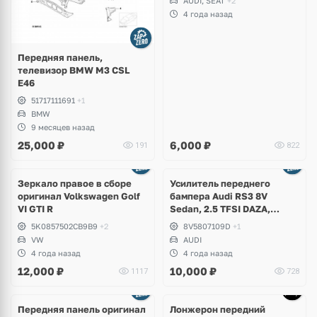
AUDI, SEAT
+2
4 года назад
Передняя панель,
телевизор BMW M3 CSL
E46
51717111691
+1
BMW
9 месяцев назад
25,000
₽
6,000
₽
191
822
Зеркало правое в сборе
Усилитель переднего
оригинал Volkswagen Golf
бампера Audi RS3 8V
VI GTI R
Sedan, 2.5 TFSI DAZA,
DNWA
5K0857502CB9B9
+2
8V5807109D
+1
VW
AUDI
4 года назад
4 года назад
12,000
₽
10,000
₽
1117
728
Передняя панель оригинал
Лонжерон передний