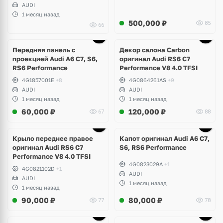
AUDI
1 месяц назад
500,000
₽
85
66
Ещё
1 фото
Передняя панель с
Декор салона Carbon
проекцией Audi A6 C7, S6,
оригинал Audi RS6 C7
RS6 Performance
Performance V8 4.0 TFSI
4G1857001E
+8
4G0864261AS
+9
AUDI
AUDI
1 месяц назад
1 месяц назад
60,000
₽
120,000
₽
67
88
Крыло переднее правое
Капот оригинал Audi A6 C7,
оригинал Audi RS6 C7
S6, RS6 Performance
Performance V8 4.0 TFSI
4G0823029A
+1
4G0821102D
+1
AUDI
AUDI
1 месяц назад
1 месяц назад
90,000
₽
80,000
₽
77
78