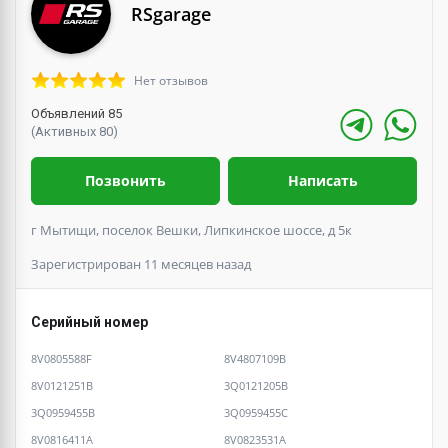
RSgarage
Нет отзывов
Объявлений 85
(Активных 80)
Позвонить
Написать
г Мытищи, поселок Вешки, Липкинское шоссе, д 5к
Зарегистрирован 11 месяцев назад
Серийный номер
8V0805588F
8V4807109B
8V0121251B
3Q0121205B
3Q0959455B
3Q0959455C
8V0816411A
8V0823531A