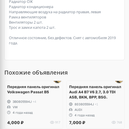
Радиатор ОЖ
Радиатор кондиционера
Направляющие воздуха на радиатор правая, левая
Рамка вентиляторов
Вентиляторы 2 шт.
Трос и замки капота 2 шт.
Отличное состояние, без дефектов. Снят с автомобиля 2019
года.
Похожие объявления
Передняя панель оригинал
Передняя панель оригинал
Volkswagen Passat B5
Audi A4 B7 V6 2.7, 3.0 TDI
ASB, BKN, BPP, BSG.
3B0805594J
+4
8E0805594J
+1
VW
AUDI
4 года назад
4 года назад
4,000
₽
7,000
₽
917
768