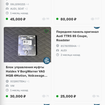
06L109021S
+4
AUDI, SEAT
+2
1 месяц назад
45,000
₽
80,000
₽
99
117
Ещё
2 фото
Передняя панель оригинал
Audi TTRS 8S Coupe,
Roadster
8S7805594A
+3
AUDI
2 месяца назад
Блок управления муфты
Haldex V BorgWarner VAG
MQB 4Motion, Volkswagen
Tiguan
0CQ907554J
+1
VW
1 месяц назад
30,000
₽
25,000
₽
71
96