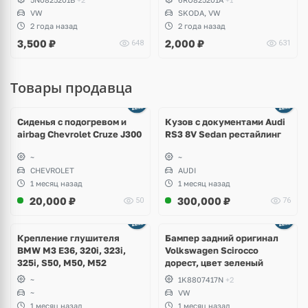
VW
SKODA, VW
2 года назад
2 года назад
3,500
₽
2,000
₽
648
631
Товары продавца
Ещё
8 фото
Сиденья с подогревом и
Кузов с документами Audi
airbag Chevrolet Cruze J300
RS3 8V Sedan рестайлинг
~
~
CHEVROLET
AUDI
1 месяц назад
1 месяц назад
20,000
₽
300,000
₽
50
76
Ещё
1 фото
Крепление глушителя
Бампер задний оригинал
BMW M3 E36, 320i, 323i,
Volkswagen Scirocco
325i, S50, M50, M52
дорест, цвет зеленый
~
1K8807417N
+2
~
VW
1 месяц назад
1 месяц назад