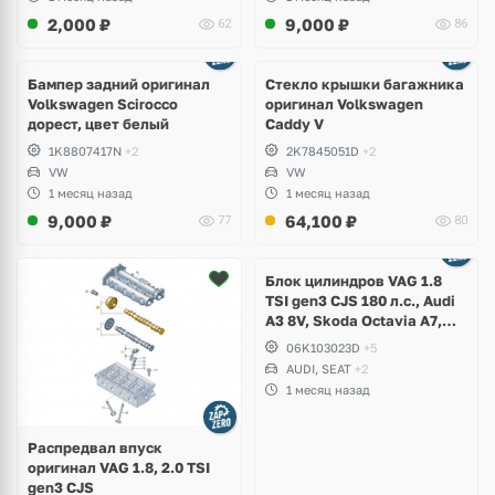
2,000
₽
9,000
₽
62
86
Бампер задний оригинал
Стекло крышки багажника
Volkswagen Scirocco
оригинал Volkswagen
дорест, цвет белый
Caddy V
1K8807417N
+2
2K7845051D
+2
VW
VW
1 месяц назад
1 месяц назад
9,000
₽
64,100
₽
77
80
Ещё
2 фото
Блок цилиндров VAG 1.8
TSI gen3 CJS 180 л.с., Audi
A3 8V, Skoda Octavia A7,
Superb, Volkswagen Passat
06K103023D
+5
B8, Golf VII Alltrack, Seat
AUDI, SEAT
+2
Leon
1 месяц назад
Распредвал впуск
оригинал VAG 1.8, 2.0 TSI
gen3 CJS