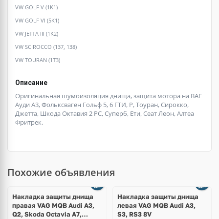
VW GOLF V (1K1)
VW GOLF VI (5K1)
VW JETTA III (1K2)
VW SCIROCCO (137, 138)
VW TOURAN (1T3)
Описание
Оригинальная шумоизоляция днища, защита мотора на ВАГ
Ауди А3, Фольксваген Гольф 5, 6 ГТИ, Р, Тоуран, Сирокко,
Джетта, Шкода Октавия 2 РС, Суперб, Ети, Сеат Леон, Алтеа
Фритрек.
Похожие объявления
Накладка защиты днища
Накладка защиты днища
правая VAG MQB Audi A3,
левая VAG MQB Audi A3,
Q2, Skoda Octavia A7,
S3, RS3 8V