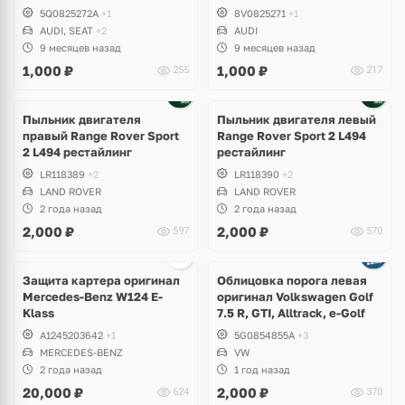
Karoq, Volkswagen Golf 7.5
5Q0825272A
+1
8V0825271
+1
GTI, R, T-Roc, Seat Leon
AUDI, SEAT
+2
AUDI
9 месяцев назад
9 месяцев назад
1,000
₽
1,000
₽
255
217
Пыльник двигателя
Пыльник двигателя левый
правый Range Rover Sport
Range Rover Sport 2 L494
2 L494 рестайлинг
рестайлинг
LR118389
+2
LR118390
+2
LAND ROVER
LAND ROVER
2 года назад
2 года назад
2,000
₽
2,000
₽
597
570
Защита картера оригинал
Облицовка порога левая
Mercedes-Benz W124 E-
оригинал Volkswagen Golf
Klass
7.5 R, GTI, Alltrack, e-Golf
A1245203642
+1
5G0854855A
+3
MERCEDES-BENZ
VW
2 года назад
1 год назад
20,000
₽
2,000
₽
624
370