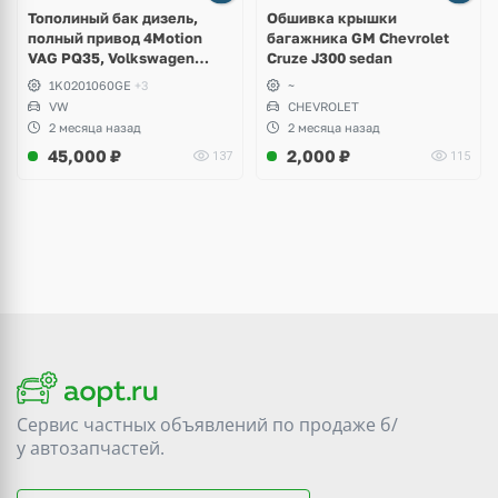
Тополиный бак дизель,
Обшивка крышки
полный привод 4Motion
багажника GM Chevrolet
VAG PQ35, Volkswagen
Cruze J300 sedan
Scirocco, Golf V, VI, Skoda
1K0201060GE
+3
~
Yeti, Octavia A5, Superb,
VW
CHEVROLET
Audi A3, Seat Altea
2 месяца назад
2 месяца назад
45,000
₽
2,000
₽
137
115
Сервис частных объявлений по продаже
б/
у
автозапчастей.