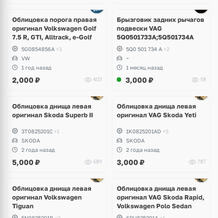
Облицовка порога правая
Брызговик задних рычагов
оригинал Volkswagen Golf
подвески VAG
7.5 R, GTI, Alltrack, e-Golf
5Q0501733A;5Q501734A
5G0854856A
+3
5Q0 501 734 A
+2
VW
~
1 год назад
1 месяц назад
2,000
₽
3,000
₽
403
58
Облицовка днища левая
Облицовка днища левая
оригинал Skoda Superb II
оригинал VAG Skoda Yeti
3T0825201C
+1
1K0825201AD
+5
SKODA
SKODA
2 года назад
2 года назад
5,000
₽
3,000
₽
689
787
Облицовка днища левая
Облицовка днища левая
оригинал Volkswagen
оригинал VAG Skoda Rapid,
Tiguan
Volkswagen Polo Sedan
5N0825201B
+2
6RU825201A
+1