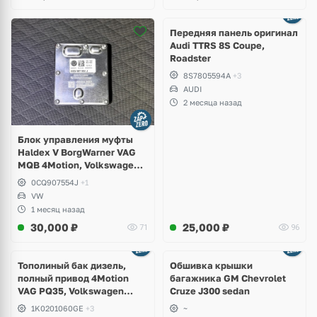
Ещё
2 фото
Передняя панель оригинал
Audi TTRS 8S Coupe,
Roadster
8S7805594A
+3
AUDI
2 месяца назад
Блок управления муфты
Haldex V BorgWarner VAG
MQB 4Motion, Volkswagen
Tiguan
0CQ907554J
+1
VW
1 месяц назад
30,000
₽
25,000
₽
71
96
Тополиный бак дизель,
Обшивка крышки
полный привод 4Motion
багажника GM Chevrolet
VAG PQ35, Volkswagen
Cruze J300 sedan
Scirocco, Golf V, VI, Skoda
1K0201060GE
+3
~
Yeti, Octavia A5, Superb,