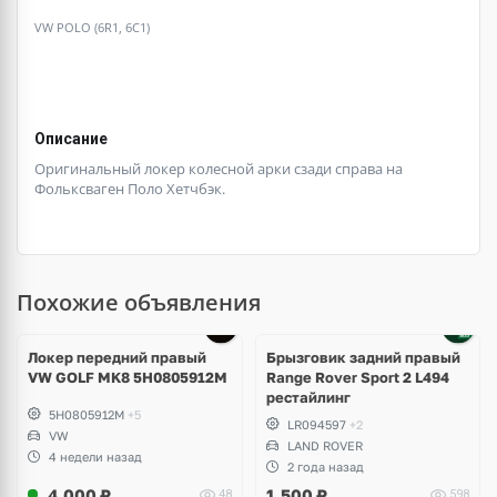
VW POLO (6R1, 6C1)
Описание
Оригинальный локер колесной арки сзади справа на
Фольксваген Поло Хетчбэк.
Похожие объявления
Локер передний правый
Брызговик задний правый
VW GOLF MK8 5H0805912M
Range Rover Sport 2 L494
рестайлинг
5H0805912M
+5
LR094597
+2
VW
LAND ROVER
4 недели назад
2 года назад
4,000
₽
1,500
₽
48
598