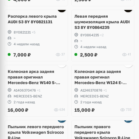
Распорка левого крыла
Левая передняя
AUDI S3 8Y 8Y0821131
шумоизоляция крыла AUDI
S3 8Y 8Y0864235
8Y0821131
+5
8Y0864235
+2
~
~
4 недели назад
4 недели назад
7,000
₽
2,500
₽
37
41
Колесная арка задняя
Колесная арка задняя
правая оригинал
правая оригинал
Mercedes-Benz W140 S-
Mercedes-Benz W124 E-
Klass
Klass
A1406370476
+1
A1246370876
+1
MERCEDES-BENZ
MERCEDES-BENZ
2 года назад
2 года назад
16,000
₽
15,000
₽
634
733
Пыльник левого переднего
Пыльник правого
крыла Volkswagen Scirocco
переднего крыла
R-Line
Volkswagen Scirocco R-Line