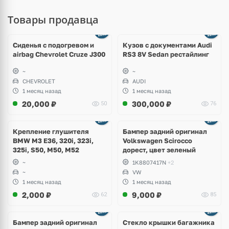
Товары продавца
Ещё
8 фото
Сиденья с подогревом и
Кузов с документами Audi
airbag Chevrolet Cruze J300
RS3 8V Sedan рестайлинг
~
~
CHEVROLET
AUDI
1 месяц назад
1 месяц назад
20,000
₽
300,000
₽
50
76
Ещё
1 фото
Крепление глушителя
Бампер задний оригинал
BMW M3 E36, 320i, 323i,
Volkswagen Scirocco
325i, S50, M50, M52
дорест, цвет зеленый
~
1K8807417N
+2
~
VW
1 месяц назад
1 месяц назад
2,000
₽
9,000
₽
62
85
Бампер задний оригинал
Стекло крышки багажника