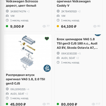
Volkswagen Scirocco
оригинал Volkswagen
дорест, цвет белый
Caddy V
1K8807417N
+2
2K7845051D
+2
VW
VW
1 месяц назад
1 месяц назад
9,000
₽
64,100
₽
77
80
Ещё
2 фото
Блок цилиндров VAG 1.8
TSI gen3 CJS 180 л.с., Audi
A3 8V, Skoda Octavia A7,
Superb, Volkswagen Passat
06K103023D
+5
B8, Golf VII Alltrack, Seat
AUDI, SEAT
+2
Leon
1 месяц назад
Распредвал впуск
оригинал VAG 1.8, 2.0 TSI
gen3 CJS
06L109021S
+4
AUDI, SEAT
+2
1 месяц назад
45,000
₽
80,000
₽
99
117