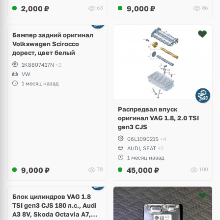
2,000
₽
9,000
₽
63
86
Бампер задний оригинал
Volkswagen Scirocco
дорест, цвет белый
1K8807417N
+2
VW
1 месяц назад
Распредвал впуск
оригинал VAG 1.8, 2.0 TSI
gen3 CJS
06L109021S
+4
AUDI, SEAT
+2
1 месяц назад
9,000
₽
45,000
₽
78
100
Блок цилиндров VAG 1.8
TSI gen3 CJS 180 л.с., Audi
A3 8V, Skoda Octavia A7,