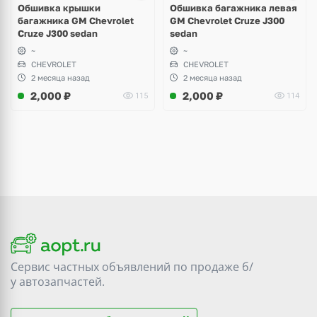
Обшивка крышки
Обшивка багажника левая
багажника GM Chevrolet
GM Chevrolet Cruze J300
Cruze J300 sedan
sedan
~
~
CHEVROLET
CHEVROLET
2 месяца назад
2 месяца назад
2,000
₽
2,000
₽
115
114
Сервис частных объявлений по продаже
б/
у
автозапчастей.