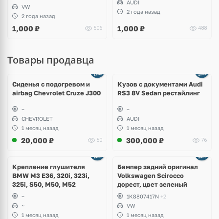
AUDI
VW
2 года назад
2 года назад
1,000
₽
1,000
₽
506
488
Товары продавца
Ещё
8 фото
Сиденья с подогревом и
Кузов с документами Audi
airbag Chevrolet Cruze J300
RS3 8V Sedan рестайлинг
~
~
CHEVROLET
AUDI
1 месяц назад
1 месяц назад
20,000
₽
300,000
₽
50
76
Ещё
1 фото
Крепление глушителя
Бампер задний оригинал
BMW M3 E36, 320i, 323i,
Volkswagen Scirocco
325i, S50, M50, M52
дорест, цвет зеленый
~
1K8807417N
+2
~
VW
1 месяц назад
1 месяц назад