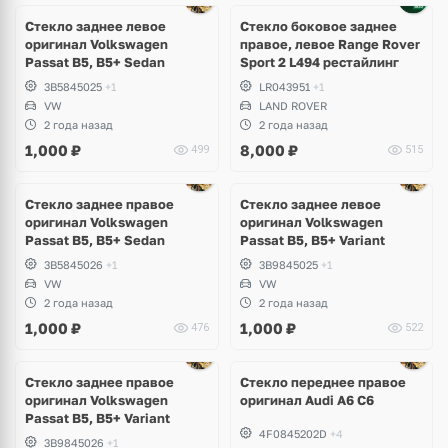
Стекло заднее левое
Стекло боковое заднее
оригинал Volkswagen
правое, левое Range Rover
Passat B5, B5+ Sedan
Sport 2 L494 рестайлинг
3B5845025
+1
LR043951
+1
VW
LAND ROVER
2 года назад
2 года назад
1,000
₽
8,000
₽
499
515
Стекло заднее правое
Стекло заднее левое
оригинал Volkswagen
оригинал Volkswagen
Passat B5, B5+ Sedan
Passat B5, B5+ Variant
3B5845026
+1
3B9845025
+1
VW
VW
2 года назад
2 года назад
1,000
₽
1,000
₽
476
522
Ещё
7 фото
Стекло заднее правое
Стекло переднее правое
оригинал Volkswagen
оригинал Audi A6 C6
Passat B5, B5+ Variant
4F0845202D
+4
3B9845026
+1