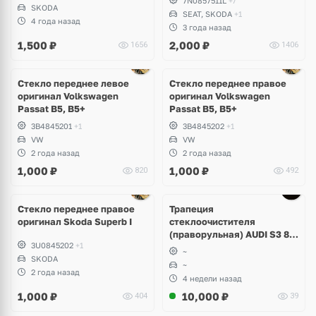
7N0857511L
+7
SKODA
Sharan, Seat Leon,
SEAT, SKODA
+1
Alhambra
4 года назад
3 года назад
1,500
₽
2,000
₽
1656
1406
Стекло переднее левое
Стекло переднее правое
оригинал Volkswagen
оригинал Volkswagen
Passat B5, B5+
Passat B5, B5+
3B4845201
+1
3B4845202
+1
VW
VW
2 года назад
2 года назад
1,000
₽
1,000
₽
820
492
Стекло переднее правое
Трапеция
оригинал Skoda Superb I
стеклоочистителя
(праворульная) AUDI S3 8Y
3U0845202
+1
8Y2955023B
~
SKODA
~
2 года назад
4 недели назад
1,000
₽
10,000
₽
404
39