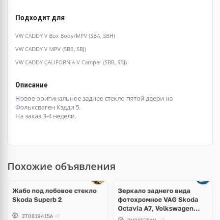
Подходит для
VW CADDY V Box Body/MPV (SBA, SBH)
VW CADDY V MPV (SBB, SBJ)
VW CADDY CALIFORNIA V Camper (SBB, SBJ)
Описание
Новое оригинальное заднее стекло пятой двери на
Фольксваген Кэдди 5.
На заказ 3-4 недели.
Похожие объявления
Ещё
1 фото
Жабо под лобовое стекло
Зеркало заднего вида
Skoda Superb 2
фотохромное VAG Skoda
Octavia A7, Volkswagen
3T0819415A
+7
Passat CC, Golf 7, e-Golf,