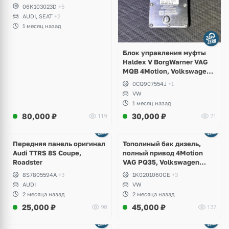
Superb, Volkswagen Passat
06K103023D
+5
B8, Golf VII Alltrack, Seat
AUDI, SEAT
+2
Leon
1 месяц назад
Блок управления муфты
Haldex V BorgWarner VAG
MQB 4Motion, Volkswagen
Tiguan
0CQ907554J
+1
VW
1 месяц назад
80,000
₽
30,000
₽
119
71
Передняя панель оригинал
Тополиный бак дизель,
Audi TTRS 8S Coupe,
полный привод 4Motion
Roadster
VAG PQ35, Volkswagen
Scirocco, Golf V, VI, Skoda
8S7805594A
+3
1K0201060GE
+3
Yeti, Octavia A5, Superb,
AUDI
VW
Audi A3, Seat Altea
2 месяца назад
2 месяца назад
25,000
₽
45,000
₽
98
137