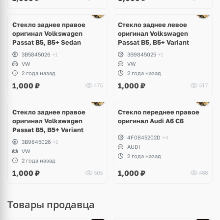
Стекло заднее правое
Стекло заднее левое
оригинал Volkswagen
оригинал Volkswagen
Passat B5, B5+ Sedan
Passat B5, B5+ Variant
3B5845026
+1
3B9845025
+1
VW
VW
2 года назад
2 года назад
1,000
₽
1,000
₽
475
517
Ещё
7 фото
Стекло заднее правое
Стекло переднее правое
оригинал Volkswagen
оригинал Audi A6 C6
Passat B5, B5+ Variant
4F0845202D
+4
3B9845026
+1
AUDI
VW
2 года назад
2 года назад
1,000
₽
1,000
₽
505
488
Товары продавца