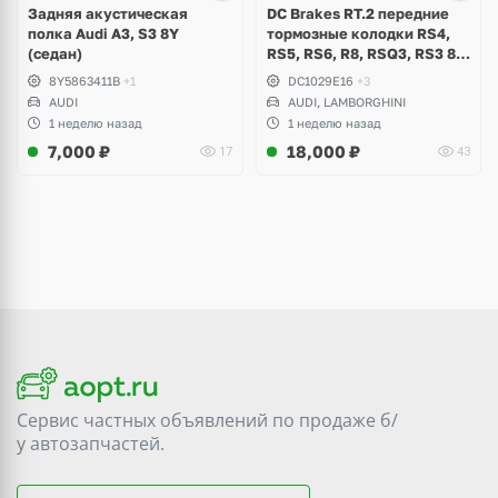
Задняя акустическая
DC Brakes RT.2 передние
полка Audi A3, S3 8Y
тормозные колодки RS4,
(седан)
RS5, RS6, R8, RSQ3, RS3 8V
(комплект 8 шт)
8Y5863411B
+1
DC1029E16
+3
AUDI
AUDI, LAMBORGHINI
1 неделю назад
1 неделю назад
7,000
₽
18,000
₽
17
43
Сервис частных объявлений по продаже
б/
у
автозапчастей.