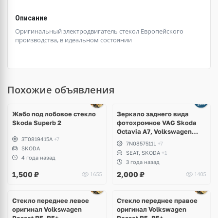
Описание
Оригинальный электродвигатель стекол Европейского
производства, в идеальном состоянии
Похожие объявления
Ещё
1 фото
Жабо под лобовое стекло
Зеркало заднего вида
Skoda Superb 2
фотохромное VAG Skoda
Octavia A7, Volkswagen
3T0819415A
+7
Passat CC, Golf 7, e-Golf,
7N0857511L
+7
SKODA
Sharan, Seat Leon,
SEAT, SKODA
+1
Alhambra
4 года назад
3 года назад
1,500
₽
2,000
₽
1655
1405
Стекло переднее левое
Стекло переднее правое
оригинал Volkswagen
оригинал Volkswagen