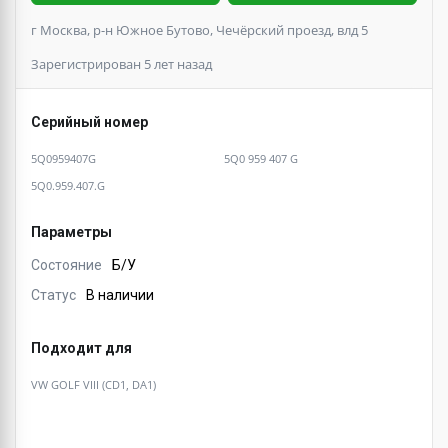
г Москва, р-н Южное Бутово, Чечёрский проезд, влд 5
Зарегистрирован 5 лет назад
Серийный номер
5Q0959407G
5Q0 959 407 G
5Q0.959.407.G
Параметры
Состояние
Б/У
Статус
В наличии
Подходит для
VW GOLF VIII (CD1, DA1)