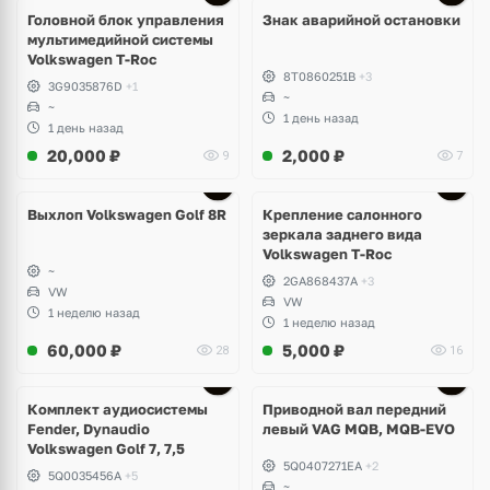
Головной блок управления
Знак аварийной остановки
мультимедийной системы
Volkswagen T-Roc
8T0860251B
+3
3G9035876D
+1
~
~
1 день назад
1 день назад
20,000
₽
2,000
₽
9
7
Выхлоп Volkswagen Golf 8R
Крепление салонного
зеркала заднего вида
Volkswagen T-Roc
~
2GA868437A
+3
VW
VW
1 неделю назад
1 неделю назад
60,000
₽
5,000
₽
28
16
Комплект аудиосистемы
Приводной вал передний
Fender, Dynaudio
левый VAG MQB, MQB-EVO
Volkswagen Golf 7, 7,5
5Q0407271EA
+2
5Q0035456A
+5
~