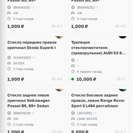
Passat B5, B5+
Passat B5, B5+
3B4845201
+1
3B4845202
+1
VW
VW
2 года назад
2 года назад
1,000
₽
1,000
₽
819
492
Стекло переднее правое
Трапеция
оригинал Skoda Superb I
стеклоочистителя
(праворульная) AUDI S3 8Y
3U0845202
+1
8Y2955023B
~
SKODA
~
2 года назад
4 недели назад
1,000
₽
10,000
₽
403
37
Стекло заднее левое
Стекло боковое заднее
оригинал Volkswagen
правое, левое Range Rover
Passat B5, B5+ Sedan
Sport 2 L494 рестайлинг
3B5845025
+1
LR043951
+1
VW
LAND ROVER
2 года назад
2 года назад
1,000
₽
8,000
₽
499
513