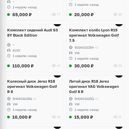
~
1 неделю назад
1 неделю назад
65,000
₽
20,000
₽
17
25
Ещё
2 фото
Комплект сидений Audi S3
Комплект колёс Lyon R15
8Y Black Edition
оригинал Volkswagen Golf
7.5
~
5G0601025H
+1
AUDI
VW
1 неделю назад
1 неделю назад
110,000
₽
30,000
₽
42
23
Ещё
3 фото
Колесный диск Jerez R18
Литой диск R18 Jerez
оригинал Volkswagen Golf
оригинал VAG Volkswagen
R 8
Golf 8 R
5H0601025Q
+1
5H0601025Q
+1
VW
VW
1 неделю назад
1 неделю назад
10,000
₽
15,000
₽
23
21