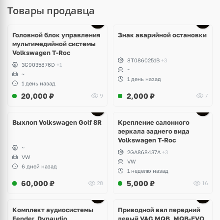
Товары продавца
Головной блок управления
Знак аварийной остановки
мультимедийной системы
Volkswagen T-Roc
8T0860251B
+3
3G9035876D
+1
~
~
1 день назад
1 день назад
20,000
₽
2,000
₽
9
7
Выхлоп Volkswagen Golf 8R
Крепление салонного
зеркала заднего вида
Volkswagen T-Roc
~
2GA868437A
+3
VW
VW
6 дней назад
1 неделю назад
60,000
₽
5,000
₽
28
16
Комплект аудиосистемы
Приводной вал передний
Fender, Dynaudio
левый VAG MQB, MQB-EVO