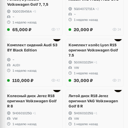
Volkswagen Golf 7, 7,5
5Q0407271EA
+2
5Q0035456A
+5
~
~
1 неделю назад
1 неделю назад
65,000
₽
20,000
₽
17
24
Ещё
2 фото
Комплект сидений Audi S3
Комплект колёс Lyon R15
8Y Black Edition
оригинал Volkswagen Golf
7.5
~
5G0601025H
+1
AUDI
VW
1 неделю назад
1 неделю назад
110,000
₽
30,000
₽
42
21
Ещё
3 фото
Колесный диск Jerez R18
Литой диск R18 Jerez
оригинал Volkswagen Golf
оригинал VAG Volkswagen
R 8
Golf 8 R
5H0601025Q
+1
5H0601025Q
+1
VW
VW
1 неделю назад
1 неделю назад