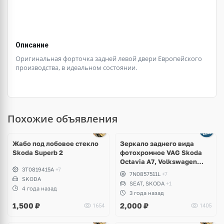
Описание
Оригинальная форточка задней левой двери Европейского
производства, в идеальном состоянии.
Похожие объявления
Ещё
1 фото
Жабо под лобовое стекло
Зеркало заднего вида
Skoda Superb 2
фотохромное VAG Skoda
Octavia A7, Volkswagen
3T0819415A
+7
Passat CC, Golf 7, e-Golf,
7N0857511L
+7
SKODA
Sharan, Seat Leon,
SEAT, SKODA
+1
Alhambra
4 года назад
3 года назад
1,500
₽
2,000
₽
1654
1405