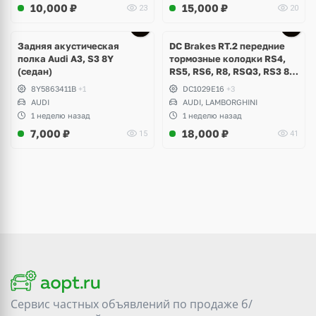
10,000
₽
15,000
₽
23
20
Задняя акустическая
DC Brakes RT.2 передние
полка Audi A3, S3 8Y
тормозные колодки RS4,
(седан)
RS5, RS6, R8, RSQ3, RS3 8V
(комплект 8 шт)
8Y5863411B
+1
DC1029E16
+3
AUDI
AUDI, LAMBORGHINI
1 неделю назад
1 неделю назад
7,000
₽
18,000
₽
15
41
Сервис частных объявлений по продаже
б/