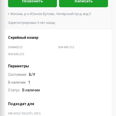
Позвонить
Написать
г Москва, р-н Южное Бутово, Чечёрский пр-д, влд 5
Зарегистрирован 5 лет назад
Серийный номер
5H4845212
5H4 845 212
5H4.845.212
Параметры
Состояние
Б/У
В наличии
1
Статус
В наличии
Подходит для
VW GOLF VIII (CD1, DA1)