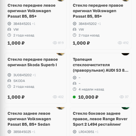
Стекло переднее левое
Стекло переднее правое
оригинал Volkswagen
оригинал Volkswagen
Passat B5, B5+
Passat B5, B5+
3B4845201
+1
3B4845202
+1
VW
VW
2 года назад
2 года назад
1,000
₽
1,000
₽
819
492
Стекло переднее правое
Трапеция
оригинал Skoda Superb I
стеклоочистителя
(праворульная) AUDI S3 8Y
3U0845202
+1
8Y2955023B
~
SKODA
~
2 года назад
4 недели назад
1,000
₽
10,000
₽
402
37
Стекло заднее левое
Стекло боковое заднее
оригинал Volkswagen
правое, левое Range Rover
Passat B5, B5+ Sedan
Sport 2 L494 рестайлинг
3B5845025
+1
LR043951
+1