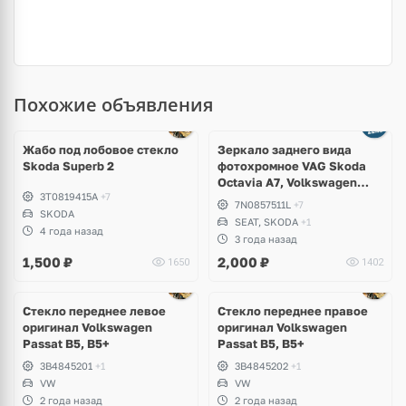
Похожие объявления
Ещё
1 фото
Жабо под лобовое стекло
Зеркало заднего вида
Skoda Superb 2
фотохромное VAG Skoda
Octavia A7, Volkswagen
3T0819415A
+7
Passat CC, Golf 7, e-Golf,
7N0857511L
+7
SKODA
Sharan, Seat Leon,
SEAT, SKODA
+1
Alhambra
4 года назад
3 года назад
1,500
₽
2,000
₽
1650
1402
Стекло переднее левое
Стекло переднее правое
оригинал Volkswagen
оригинал Volkswagen
Passat B5, B5+
Passat B5, B5+
3B4845201
+1
3B4845202
+1
VW
VW
2 года назад
2 года назад