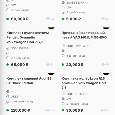
~
2GA868437A
+3
VW
VW
5 дней назад
5 дней назад
60,000
₽
5,000
₽
22
13
Комплект аудиосистемы
Приводной вал передний
Fender, Dynaudio
левый VAG MQB, MQB-EVO
Volkswagen Golf 7, 7,5
5Q0407271EA
+2
5Q0035456A
+5
~
~
6 дней назад
6 дней назад
65,000
₽
20,000
₽
11
19
Ещё
2 фото
Комплект сидений Audi S3
Комплект колёс Lyon R15
8Y Black Edition
оригинал Volkswagen Golf
7.5
~
5G0601025H
+1
AUDI
VW
1 неделю назад
1 неделю назад
110,000
₽
30,000
₽
35
17