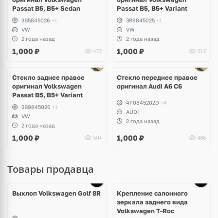
Passat B5, B5+ Sedan
Passat B5, B5+ Variant
3B5845026
+1
3B9845025
+1
VW
VW
2 года назад
2 года назад
1,000
₽
1,000
₽
472
512
Ещё
7 фото
Стекло заднее правое
Стекло переднее правое
оригинал Volkswagen
оригинал Audi A6 C6
Passat B5, B5+ Variant
4F0845202D
+4
3B9845026
+1
AUDI
VW
2 года назад
2 года назад
1,000
₽
1,000
₽
504
486
Товары продавца
Выхлоп Volkswagen Golf 8R
Крепление салонного
зеркала заднего вида
Volkswagen T-Roc