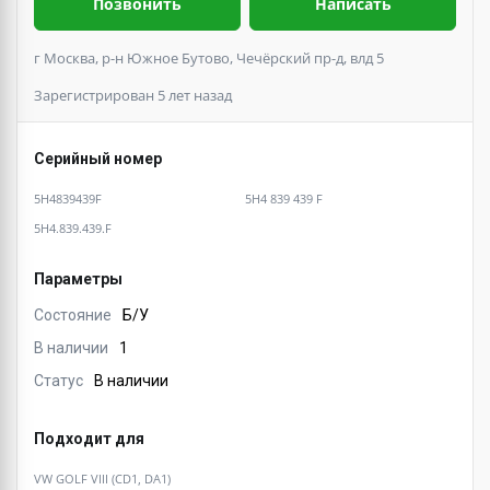
Позвонить
Написать
г Москва, р-н Южное Бутово, Чечёрский пр-д, влд 5
Зарегистрирован 5 лет назад
Серийный номер
5H4839439F
5H4 839 439 F
5H4.839.439.F
Параметры
Состояние
Б/У
В наличии
1
Статус
В наличии
Подходит для
VW GOLF VIII (CD1, DA1)