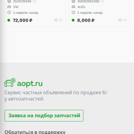
2GO035456
+3
5Q0825662BS
+1
VW
AUDI
1 неделю назад
1 неделю назад
72,000
₽
8,000
₽
21
15
Сервис частных объявлений по продаже
б/
у
автозапчастей.
Заявка на подбор запчастей
Обратиться в поддержку