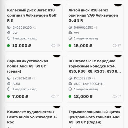
Ещё
3 фото
Колесный диск Jerez R18
Литой диск R18 Jerez
оригинал Volkswagen Golf
оригинал VAG Volkswagen
R 8
Golf 8 R
5H0601025Q
+1
5H0601025Q
+1
VW
VW
1 неделю назад
1 неделю назад
10,000
₽
15,000
₽
19
17
Задняя акустическая
DC Brakes RT.2 передние
полка Audi A3, S3 8Y
тормозные колодки RS4,
(седан)
RS5, RS6, R8, RSQ3, RS3 8V
(комплект 8 шт)
8Y5863411B
+1
DC1029E16
+3
AUDI
AUDI, LAMBORGHINI
1 неделю назад
1 неделю назад
7,000
₽
18,000
₽
11
37
Комплект аудиосистемы
Термоизоляционный щиток
Beats Audio Volkswagen T-
центрального тоннеля Audi
Roc
A3, S3 8Y (Седан)