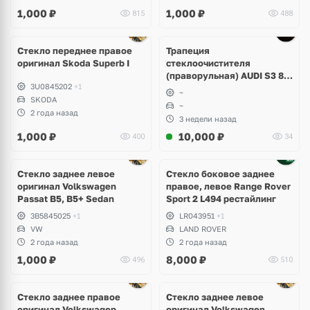
1,000
₽
1,000
₽
815
488
Стекло переднее правое
Трапеция
оригинал Skoda Superb I
стеклоочистителя
(праворульная) AUDI S3 8Y
3U0845202
+1
8Y2955023B
~
SKODA
~
2 года назад
3 недели назад
1,000
₽
10,000
₽
400
34
Стекло заднее левое
Стекло боковое заднее
оригинал Volkswagen
правое, левое Range Rover
Passat B5, B5+ Sedan
Sport 2 L494 рестайлинг
3B5845025
+1
LR043951
+1
VW
LAND ROVER
2 года назад
2 года назад
1,000
₽
8,000
₽
496
510
Стекло заднее правое
Стекло заднее левое
оригинал Volkswagen
оригинал Volkswagen