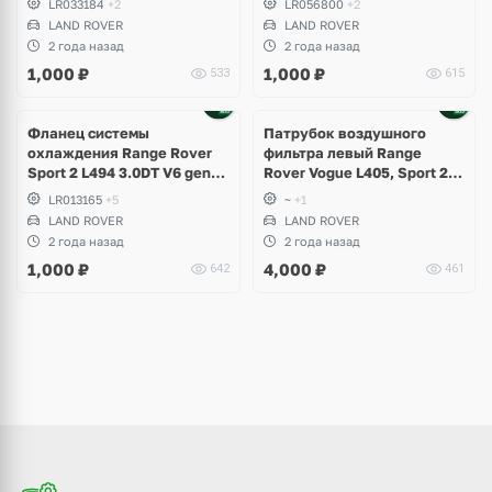
LR033184
+2
LR056800
+2
LAND ROVER
LAND ROVER
2 года назад
2 года назад
1,000
₽
1,000
₽
533
615
Фланец системы
Патрубок воздушного
охлаждения Range Rover
фильтра левый Range
Sport 2 L494 3.0DT V6 gen2
Rover Vogue L405, Sport 2
Twin-turbo
L494 рестайлинг
LR013165
+5
~
+1
LAND ROVER
LAND ROVER
2 года назад
2 года назад
1,000
₽
4,000
₽
642
461