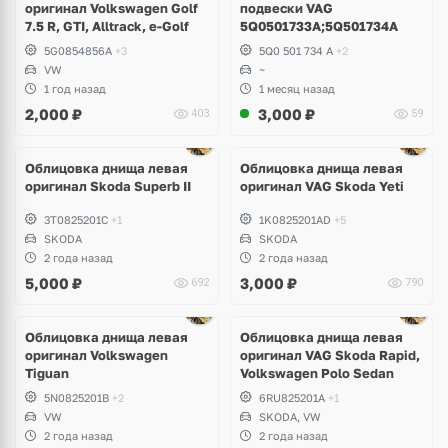
оригинал Volkswagen Golf
подвески VAG
7.5 R, GTI, Alltrack, e-Golf
5Q0501733A;5Q501734A
5G0854856A
+3
5Q0 501 734 A
+2
VW
~
1 год назад
1 месяц назад
2,000
₽
3,000
₽
403
59
Облицовка днища левая
Облицовка днища левая
оригинал Skoda Superb II
оригинал VAG Skoda Yeti
3T0825201C
+1
1K0825201AD
+5
SKODA
SKODA
2 года назад
2 года назад
5,000
₽
3,000
₽
692
790
Облицовка днища левая
Облицовка днища левая
оригинал Volkswagen
оригинал VAG Skoda Rapid,
Tiguan
Volkswagen Polo Sedan
5N0825201B
+2
6RU825201A
+1
VW
SKODA, VW
2 года назад
2 года назад