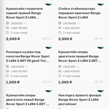
Ещё
1 фото
Кронштейн глушителя
Стойка стабилизатора
задний правый Range
передняя оригинал Range
Rover Sport 2 L494
Rover Sport 2 L494
рестайлинг
LR101087
+2
LR035489
+3
LAND ROVER
LAND ROVER
2 года назад
2 года назад
2,000
₽
2,000
₽
542
594
Распорка кузова под
Кронштейн опоры
капотом Range Rover Sport
двигателя правый Range
2 L494 3.0DT V6 gen2 Twin-
Rover Sport 2 L494 3.0DT V6
turbo
gen2 Twin-turbo
LR044966
+1
LR122399
+2
LAND ROVER
LAND ROVER
2 года назад
2 года назад
1,000
₽
1,000
₽
649
526
Кронштейн опоры
Накладка правого фонаря
двигателя левый Range
Range Rover Sport 2 L494
Rover Sport 2 L494 3.0DT V6
рестайлинг
gen2 Twin-turbo