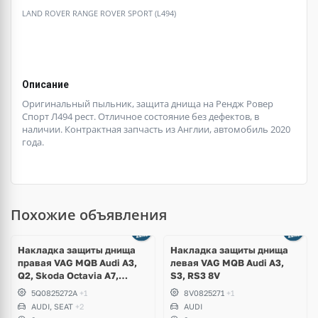
LAND ROVER RANGE ROVER SPORT (L494)
Описание
Оригинальный пыльник, защита днища на Рендж Ровер
Спорт Л494 рест. Отличное состояние без дефектов, в
наличии. Контрактная запчасть из Англии, автомобиль 2020
года.
Похожие объявления
Накладка защиты днища
Накладка защиты днища
правая VAG MQB Audi A3,
левая VAG MQB Audi A3,
Q2, Skoda Octavia A7,
S3, RS3 8V
Karoq, Volkswagen Golf 7.5
5Q0825272A
+1
8V0825271
+1
GTI, R, T-Roc, Seat Leon
AUDI, SEAT
+2
AUDI