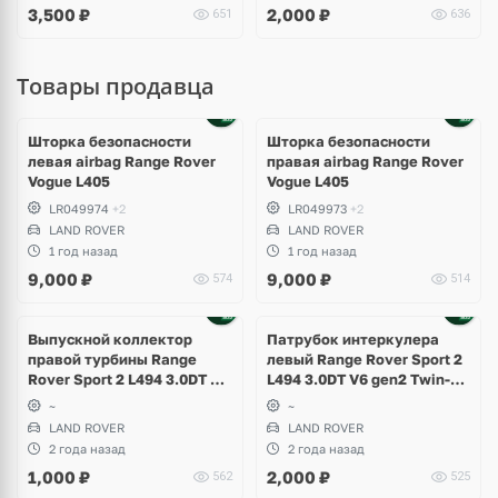
3,500
₽
2,000
₽
651
636
Товары продавца
Шторка безопасности
Шторка безопасности
левая airbag Range Rover
правая airbag Range Rover
Vogue L405
Vogue L405
LR049974
+2
LR049973
+2
LAND ROVER
LAND ROVER
1 год назад
1 год назад
9,000
₽
9,000
₽
574
514
Выпускной коллектор
Патрубок интеркулера
правой турбины Range
левый Range Rover Sport 2
Rover Sport 2 L494 3.0DT V6
L494 3.0DT V6 gen2 Twin-
gen2 Twin-turbo
turbo
~
~
LAND ROVER
LAND ROVER
2 года назад
2 года назад
1,000
₽
2,000
₽
562
525