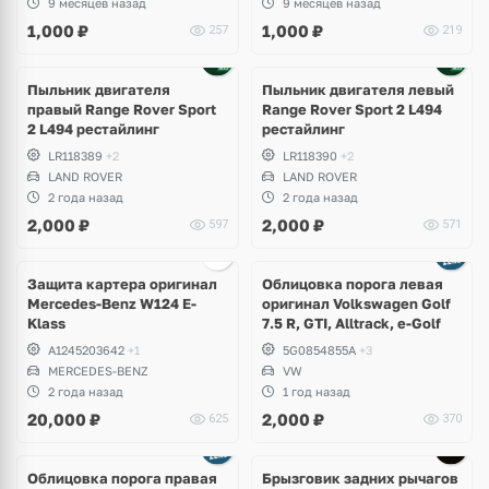
9 месяцев назад
9 месяцев назад
1,000
₽
1,000
₽
257
219
Пыльник двигателя
Пыльник двигателя левый
правый Range Rover Sport
Range Rover Sport 2 L494
2 L494 рестайлинг
рестайлинг
LR118389
+2
LR118390
+2
LAND ROVER
LAND ROVER
2 года назад
2 года назад
2,000
₽
2,000
₽
597
571
Защита картера оригинал
Облицовка порога левая
Mercedes-Benz W124 E-
оригинал Volkswagen Golf
Klass
7.5 R, GTI, Alltrack, e-Golf
A1245203642
+1
5G0854855A
+3
MERCEDES-BENZ
VW
2 года назад
1 год назад
20,000
₽
2,000
₽
625
370
Облицовка порога правая
Брызговик задних рычагов