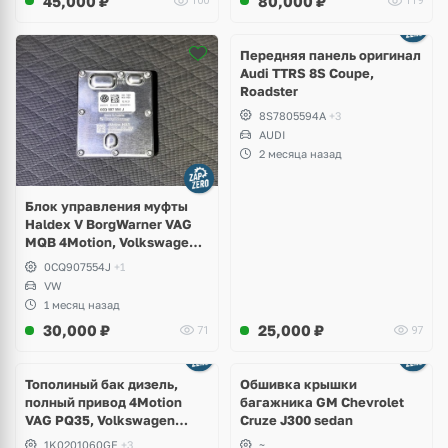
45,000
₽
80,000
₽
100
119
Ещё
2 фото
Передняя панель оригинал
Audi TTRS 8S Coupe,
Roadster
8S7805594A
+3
AUDI
2 месяца назад
Блок управления муфты
Haldex V BorgWarner VAG
MQB 4Motion, Volkswagen
Tiguan
0CQ907554J
+1
VW
1 месяц назад
30,000
₽
25,000
₽
71
97
Тополиный бак дизель,
Обшивка крышки
полный привод 4Motion
багажника GM Chevrolet
VAG PQ35, Volkswagen
Cruze J300 sedan
Scirocco, Golf V, VI, Skoda
1K0201060GE
+3
~