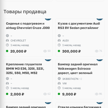
Товары продавца
Ещё
8 фото
Сиденья с подогревом и
Кузов с документами Audi
airbag Chevrolet Cruze J300
RS3 8V Sedan рестайлинг
~
~
CHEVROLET
AUDI
1 месяц назад
1 месяц назад
20,000
₽
300,000
₽
50
76
Ещё
1 фото
Крепление глушителя
Бампер задний оригинал
BMW M3 E36, 320i, 323i,
Volkswagen Scirocco
325i, S50, M50, M52
дорест, цвет зеленый
~
1K8807417N
+2
~
VW
1 месяц назад
1 месяц назад
2,000
₽
9,000
₽
62
86
Бампер задний оригинал
Стекло крышки багажника