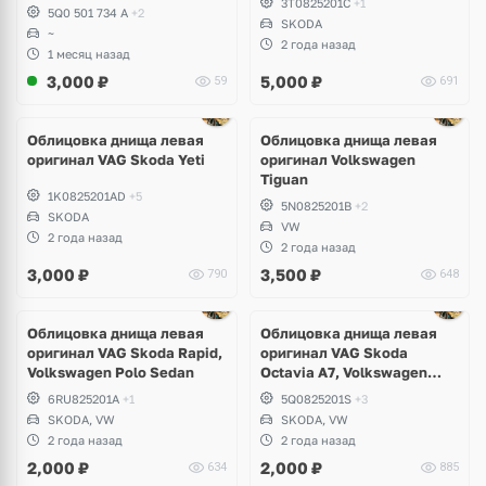
3T0825201C
+1
5Q0 501 734 A
+2
SKODA
~
2 года назад
1 месяц назад
3,000
₽
5,000
₽
59
691
Облицовка днища левая
Облицовка днища левая
оригинал VAG Skoda Yeti
оригинал Volkswagen
Tiguan
1K0825201AD
+5
5N0825201B
+2
SKODA
VW
2 года назад
2 года назад
3,000
₽
3,500
₽
790
648
Ещё
2 фото
Облицовка днища левая
Облицовка днища левая
оригинал VAG Skoda Rapid,
оригинал VAG Skoda
Volkswagen Polo Sedan
Octavia A7, Volkswagen
Golf Sportsvan
6RU825201A
+1
5Q0825201S
+3
SKODA, VW
SKODA, VW
2 года назад
2 года назад
2,000
₽
2,000
₽
634
885