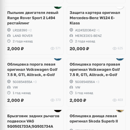
Пыльник двигателя левый
Защита картера оригинал
Range Rover Sport 2 L494
Mercedes-Benz W124 E-
рестайлинг
Klass
LR118390
+2
A1245203642
+1
LAND ROVER
MERCEDES-BENZ
2 года назад
2 года назад
2,000
₽
20,000
₽
571
625
Облицовка порога левая
Облицовка порога правая
оригинал Volkswagen Golf
оригинал Volkswagen Golf
7.5 R, GTI, Alltrack, e-Golf
7.5 R, GTI, Alltrack, e-Golf
5G0854855A
+3
5G0854856A
+3
VW
VW
1 год назад
1 год назад
2,000
₽
2,000
₽
370
403
Брызговик задних рычагов
Облицовка днища левая
подвески VAG
оригинал Skoda Superb II
5Q0501733A;5Q501734A