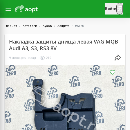
Войти
Главная
Каталоги
Кузов
Защита
#5130
Накладка защиты днища левая VAG MQB
Audi A3, S3, RS3 8V
9 месяцев назад
219