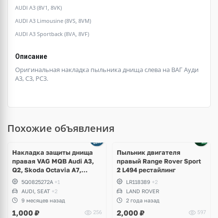
AUDI A3 (8V1, 8VK)
AUDI A3 Limousine (8VS, 8VM)
AUDI A3 Sportback (8VA, 8VF)
Описание
Оригинальная накладка пыльника днища слева на ВАГ Ауди
А3, С3, РС3.
Похожие объявления
Накладка защиты днища
Пыльник двигателя
правая VAG MQB Audi A3,
правый Range Rover Sport
Q2, Skoda Octavia A7,
2 L494 рестайлинг
Karoq, Volkswagen Golf 7.5
5Q0825272A
+1
LR118389
+2
GTI, R, T-Roc, Seat Leon
AUDI, SEAT
+2
LAND ROVER
9 месяцев назад
2 года назад
1,000
₽
2,000
₽
256
597