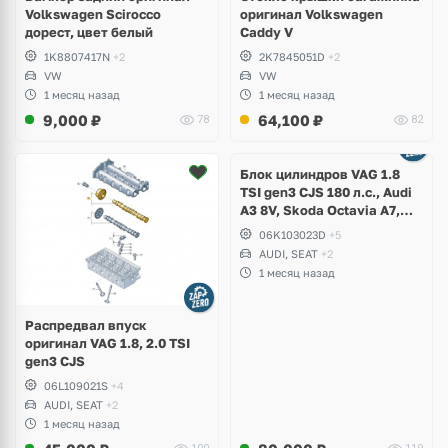
Volkswagen Scirocco
оригинал Volkswagen
дорест, цвет белый
Caddy V
1K8807417N
+2
2K7845051D
+2
VW
VW
1 месяц назад
1 месяц назад
9,000
₽
64,100
₽
78
82
Ещё
2 фото
Блок цилиндров VAG 1.8
TSI gen3 CJS 180 л.с., Audi
A3 8V, Skoda Octavia A7,
Superb, Volkswagen Passat
06K103023D
+5
B8, Golf VII Alltrack, Seat
AUDI, SEAT
+2
Leon
1 месяц назад
Распредвал впуск
оригинал VAG 1.8, 2.0 TSI
gen3 CJS
06L109021S
+4
AUDI, SEAT
+2
1 месяц назад