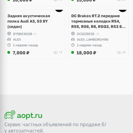
Задняя акустическая
DC Brakes RT.2 передние
полка Audi A3, S3 8Y
тормозные колодки RS4,
(седан)
RS5, RS6, R8, RSQ3, RS3 8V
(комплект 8 шт)
8Y5863411B
+1
DC1029E16
+3
AUDI
AUDI, LAMBORGHINI
1 неделю назад
1 неделю назад
7,000
₽
18,000
₽
18
44
Сервис частных объявлений по продаже
б/
у
автозапчастей.