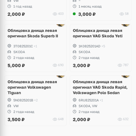
VW
~
1 год назад
1 месяц назад
2,000
₽
3,000
₽
403
58
Облицовка днища левая
Облицовка днища левая
оригинал Skoda Superb II
оригинал VAG Skoda Yeti
3T0825201C
+1
1K0825201AD
+5
SKODA
SKODA
2 года назад
2 года назад
5,000
₽
3,000
₽
690
787
Облицовка днища левая
Облицовка днища левая
оригинал Volkswagen
оригинал VAG Skoda Rapid,
Tiguan
Volkswagen Polo Sedan
5N0825201B
+2
6RU825201A
+1
VW
SKODA, VW
2 года назад
2 года назад
3,500
₽
2,000
₽
648
632