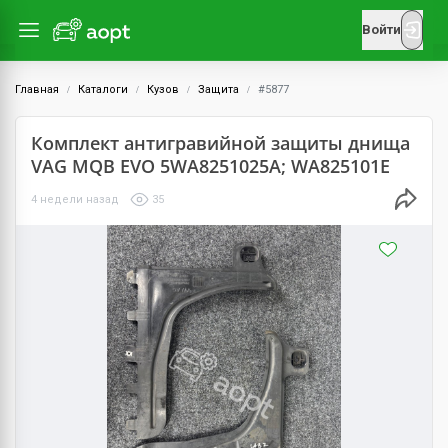
Войти
Главная
Каталоги
Кузов
Защита
#5877
Комплект антигравийной защиты днища
VAG MQB EVO 5WA8251025A; WA825101E
4 недели назад
35