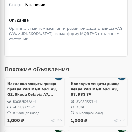
Статус
В наличии
Описание
Оригинальный комплект антигравийной защиты днища VAG
(VW, AUDI, SKODA, SEAT) на платформу MQB EVO в отличном
состоянии.
Похожие объявления
Накладка защиты днища
Накладка защиты днища
правая VAG MQB Audi A3,
левая VAG MQB Audi A3,
Q2, Skoda Octavia A7,
S3, RS3 8V
Karoq, Volkswagen Golf 7.5
5Q0825272A
+1
8V0825271
+1
GTI, R, T-Roc, Seat Leon
AUDI, SEAT
+2
AUDI
9 месяцев назад
9 месяцев назад
1,000
₽
1,000
₽
255
217