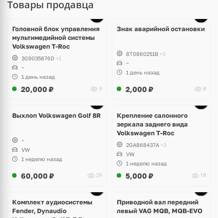
Товары продавца
Головной блок управления
Знак аварийной остановки
мультимедийной системы
Volkswagen T-Roc
8T0860251B
+3
3G9035876D
+1
~
~
1 день назад
1 день назад
20,000
₽
2,000
₽
9
8
Выхлоп Volkswagen Golf 8R
Крепление салонного
зеркала заднего вида
Volkswagen T-Roc
~
2GA868437A
+3
VW
VW
1 неделю назад
1 неделю назад
60,000
₽
5,000
₽
29
18
Комплект аудиосистемы
Приводной вал передний
Fender, Dynaudio
левый VAG MQB, MQB-EVO