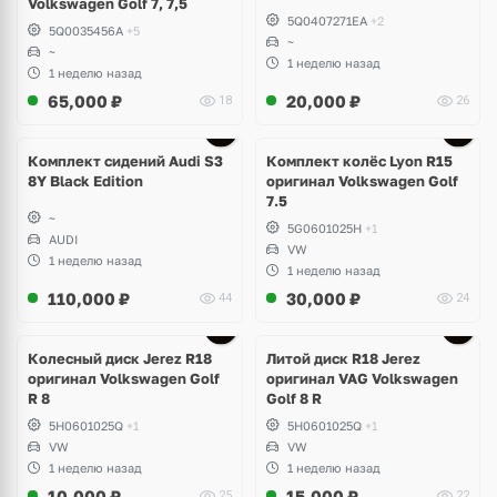
Volkswagen Golf 7, 7,5
5Q0407271EA
+2
5Q0035456A
+5
~
~
1 неделю назад
1 неделю назад
65,000
₽
20,000
₽
18
26
Ещё
2 фото
Комплект сидений Audi S3
Комплект колёс Lyon R15
8Y Black Edition
оригинал Volkswagen Golf
7.5
~
5G0601025H
+1
AUDI
VW
1 неделю назад
1 неделю назад
110,000
₽
30,000
₽
44
24
Ещё
3 фото
Колесный диск Jerez R18
Литой диск R18 Jerez
оригинал Volkswagen Golf
оригинал VAG Volkswagen
R 8
Golf 8 R
5H0601025Q
+1
5H0601025Q
+1
VW
VW
1 неделю назад
1 неделю назад
10,000
₽
15,000
₽
25
22