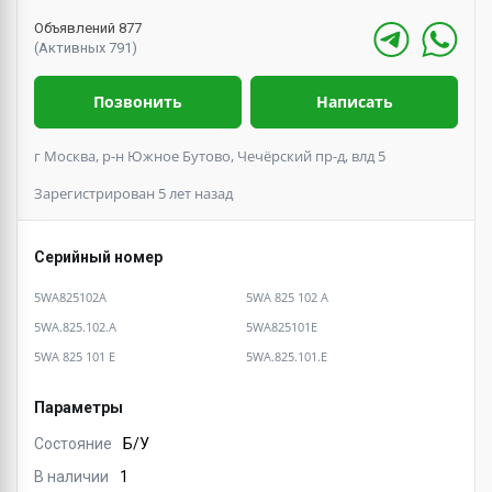
Объявлений 877
(Активных 791)
Позвонить
Написать
г Москва, р-н Южное Бутово, Чечёрский пр-д, влд 5
Зарегистрирован 5 лет назад
Серийный номер
5WA825102A
5WA 825 102 A
5WA.825.102.A
5WA825101E
5WA 825 101 E
5WA.825.101.E
Параметры
Состояние
Б/У
В наличии
1