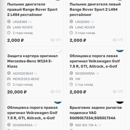
Пыльник двигателя
Пыльник двигателя левый
правый Range Rover Sport
Range Rover Sport 2 L494
2 L494 рестайлинг
рестайлинг
LR118389
+2
LR118390
+2
LAND ROVER
LAND ROVER
2 года назад
2 года назад
2,000
₽
2,000
₽
597
570
Защита картера оригинал
Облицовка порога левая
Mercedes-Benz W124 E-
оригинал Volkswagen Golf
Klass
7.5 R, GTI, Alltrack, e-Golf
A1245203642
+1
5G0854855A
+3
MERCEDES-BENZ
VW
2 года назад
1 год назад
20,000
₽
2,000
₽
625
370
Облицовка порога правая
Брызговик задних рычагов
оригинал Volkswagen Golf
подвески VAG
7.5 R, GTI, Alltrack, e-Golf
5Q0501733A;5Q501734A
5G0854856A
+3
5Q0 501 734 A
+2