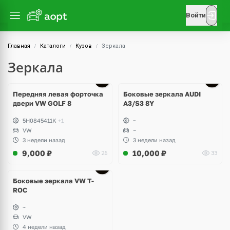
Войти
Главная
Каталоги
Кузов
Зеркала
Зеркала
Передняя левая форточка
Боковые зеркала AUDI
двери VW GOLF 8
A3/S3 8Y
5H0845411K
+1
~
VW
~
3 недели назад
3 недели назад
9,000
₽
10,000
₽
26
33
Боковые зеркала VW T-
ROC
~
VW
4 недели назад