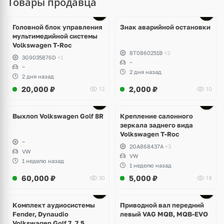
Товары продавца
Головной блок управления
Знак аварийной остановки
мультимедийной системы
Volkswagen T-Roc
8T0860251B
+3
3G9035876D
+1
~
~
2 дня назад
2 дня назад
20,000
₽
2,000
₽
12
10
Выхлоп Volkswagen Golf 8R
Крепление салонного
зеркала заднего вида
Volkswagen T-Roc
~
2GA868437A
+3
VW
VW
1 неделю назад
1 неделю назад
60,000
₽
5,000
₽
30
18
Комплект аудиосистемы
Приводной вал передний
Fender, Dynaudio
левый VAG MQB, MQB-EVO
Volkswagen Golf 7, 7,5