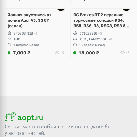
Задняя акустическая
DC Brakes RT.2 передние
полка Audi A3, S3 8Y
тормозные колодки RS4,
(седан)
RS5, RS6, R8, RSQ3, RS3 8V
(комплект 8 шт)
8Y5863411B
+1
DC1029E16
+3
AUDI
AUDI, LAMBORGHINI
1 неделю назад
1 неделю назад
7,000
₽
18,000
₽
19
45
Сервис частных объявлений по продаже
б/
у
автозапчастей.