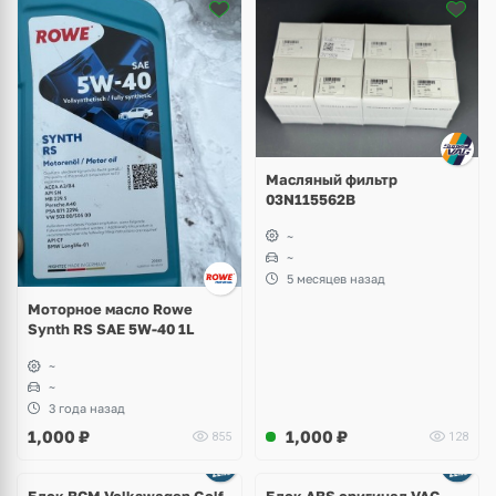
Масляный фильтр
03N115562B
~
~
5 месяцев назад
Моторное масло Rowe
Synth RS SAE 5W-40 1L
~
~
3 года назад
1,000
₽
1,000
₽
855
128
Ещё
1 фото