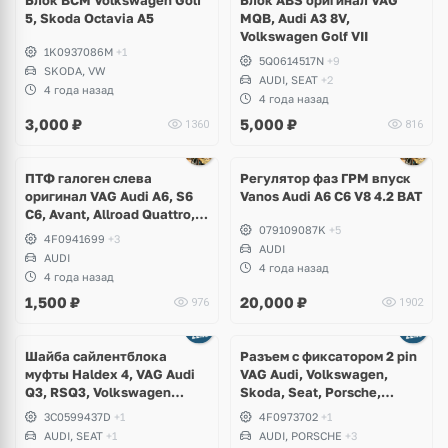
Блок BCM Volkswagen Golf
Блок ABS оригинал VAG
5, Skoda Octavia A5
MQB, Audi A3 8V,
Volkswagen Golf VII
1K0937086M
+1
5Q0614517N
+9
SKODA, VW
AUDI, SEAT
+2
4 года назад
4 года назад
3,000
₽
5,000
₽
1360
816
ПТФ галоген слева
Регулятор фаз ГРМ впуск
оригинал VAG Audi A6, S6
Vanos Audi A6 C6 V8 4.2 BAT
C6, Avant, Allroad Quattro,
079109087K
+5
A8, S8 D3
4F0941699
+3
AUDI
AUDI
4 года назад
4 года назад
1,500
₽
20,000
₽
976
1902
Шайба сайлентблока
Разъем с фиксатором 2 pin
муфты Haldex 4, VAG Audi
VAG Audi, Volkswagen,
Q3, RSQ3, Volkswagen
Skoda, Seat, Porsche,
Tiguan, Passat B6, B7, CC,
Bentley, Lamborghini
3C0599437D
+1
4F0973702
+1
Sharan, Seat Alhambra
AUDI, SEAT
+1
AUDI, PORSCHE
+3