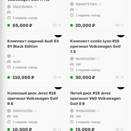
5Q0407271EA
+2
5Q0035456A
+5
~
~
1 неделю назад
1 неделю назад
65,000
₽
20,000
₽
19
27
Ещё
2 фото
Комплект сидений Audi S3
Комплект колёс Lyon R15
8Y Black Edition
оригинал Volkswagen Golf
7.5
~
5G0601025H
+1
AUDI
VW
1 неделю назад
1 неделю назад
110,000
₽
30,000
₽
45
24
Ещё
3 фото
Колесный диск Jerez R18
Литой диск R18 Jerez
оригинал Volkswagen Golf
оригинал VAG Volkswagen
R 8
Golf 8 R
5H0601025Q
+1
5H0601025Q
+1
VW
VW
1 неделю назад
1 неделю назад
10,000
₽
15,000
₽
26
22