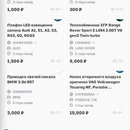
3 года назад
3 года назад
1,000
₽
300
₽
847
1233
Плафон LED освещения
Теплообменник ЕГР Range
салона Audi A1, S1, A3, S3,
Rover Sport 2 L494 3.0DT V6
RS3, Q3, RSQ3
gen2 Twin-turbo
4H0947105D
+1
LR069681
+4
AUDI
LAND ROVER
2 года назад
2 года назад
1,500
₽
9,000
₽
759
722
Ещё
3 фото
Проводка свечей накала
Насос вторичного воздуха
BMW 3.0d B57
оригинал VAG Volkswagen
Touareg NF, Porsche
12518593105
Cayenne 958 S Hybrid
07K959253A
+3
BMW
PORSCHE, VW
2 года назад
1 год назад
3,000
₽
15,000
₽
575
441