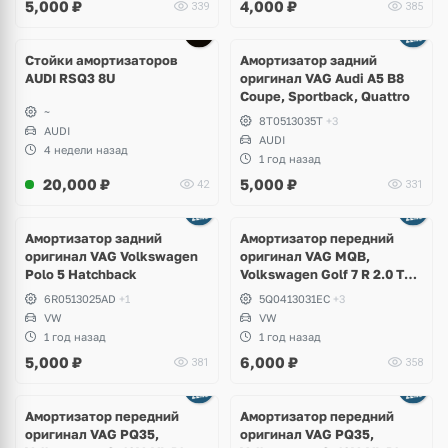
5,000
₽
4,000
₽
339
385
Стойки амортизаторов
Амортизатор задний
AUDI RSQ3 8U
оригинал VAG Audi A5 B8
Coupe, Sportback, Quattro
~
8T0513035T
+3
AUDI
AUDI
4 недели назад
1 год назад
20,000
₽
5,000
₽
42
331
Амортизатор задний
Амортизатор передний
оригинал VAG Volkswagen
оригинал VAG MQB,
Polo 5 Hatchback
Volkswagen Golf 7 R 2.0 TSI
4Motion
6R0513025AD
+1
5Q0413031EC
+3
VW
VW
1 год назад
1 год назад
5,000
₽
6,000
₽
381
358
Амортизатор передний
Амортизатор передний
оригинал VAG PQ35,
оригинал VAG PQ35,