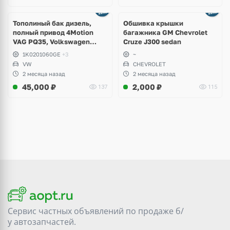
Тополиный бак дизель,
Обшивка крышки
полный привод 4Motion
багажника GM Chevrolet
VAG PQ35, Volkswagen
Cruze J300 sedan
Scirocco, Golf V, VI, Skoda
1K0201060GE
+3
~
Yeti, Octavia A5, Superb,
VW
CHEVROLET
Audi A3, Seat Altea
2 месяца назад
2 месяца назад
45,000
₽
2,000
₽
137
115
Сервис частных объявлений по продаже
б/
у
автозапчастей.