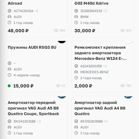
Allroad
G02 M40d Xdrive
4Z7413031A
+3
31336884932
+3
AUDI
BMW
1 год назад
1 год назад
48,000
₽
30,000
₽
348
369
Пружины AUDI RSQ3 8U
Ремкомплект крепления
заднего амортизатора
Mercedes-Benz W124 E-
~
Klass, W201 190, W129 SL
A1243200256
+3
AUDI
MERCEDES-BENZ
4 недели назад
2 года назад
15,000
₽
2,000
₽
43
782
Амортизатор передний
Амортизатор задний
оригинал VAG Audi A5 B8
оригинал VAG Audi A4 B8
Quattro Coupe, Sportback
Quattro
8K0413031BE
+3
8K0513035BB
+3
AUDI
AUDI
1 год назад
1 год назад