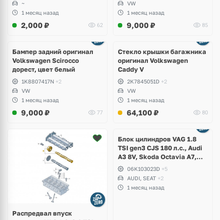
~
VW
1 месяц назад
1 месяц назад
2,000
₽
9,000
₽
62
85
Бампер задний оригинал
Стекло крышки багажника
Volkswagen Scirocco
оригинал Volkswagen
дорест, цвет белый
Caddy V
1K8807417N
+2
2K7845051D
+2
VW
VW
1 месяц назад
1 месяц назад
9,000
₽
64,100
₽
77
80
Ещё
2 фото
Блок цилиндров VAG 1.8
TSI gen3 CJS 180 л.с., Audi
A3 8V, Skoda Octavia A7,
Superb, Volkswagen Passat
06K103023D
+5
B8, Golf VII Alltrack, Seat
AUDI, SEAT
+2
Leon
1 месяц назад
Распредвал впуск