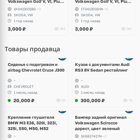
Volkswagen Golf V, VI, Plus,
Volkswagen Golf V, VI, Plus,
Skoda Octavia A5, Yeti
Jetta, Scirocco, Skoda
1K0413031BG
+3
1T0413031HN
+3
Octavia A5
SKODA, VW
SKODA, VW
1 год назад
1 год назад
3,000
₽
3,000
₽
361
361
Товары продавца
Ещё
8 фото
Сиденья с подогревом и
Кузов с документами Audi
airbag Chevrolet Cruze J300
RS3 8V Sedan рестайлинг
~
~
CHEVROLET
AUDI
1 месяц назад
1 месяц назад
20,000
₽
300,000
₽
50
76
Ещё
1 фото
Крепление глушителя
Бампер задний оригинал
BMW M3 E36, 320i, 323i,
Volkswagen Scirocco
325i, S50, M50, M52
дорест, цвет зеленый
~
1K8807417N
+2