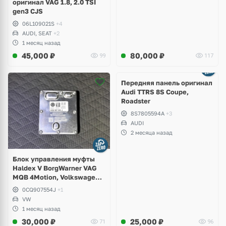
оригинал VAG 1.8, 2.0 TSI
gen3 CJS
06L109021S
+4
AUDI, SEAT
+2
1 месяц назад
45,000
₽
80,000
₽
99
117
Ещё
2 фото
Передняя панель оригинал
Audi TTRS 8S Coupe,
Roadster
8S7805594A
+3
AUDI
2 месяца назад
Блок управления муфты
Haldex V BorgWarner VAG
MQB 4Motion, Volkswagen
Tiguan
0CQ907554J
+1
VW
1 месяц назад
30,000
₽
25,000
₽
71
96